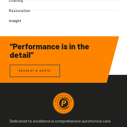
Coating
Restoration
Insight
“Performance is in the
detail”
REQUEST A QUOTE
Dedicated to excellence in comprehensive automotive care.