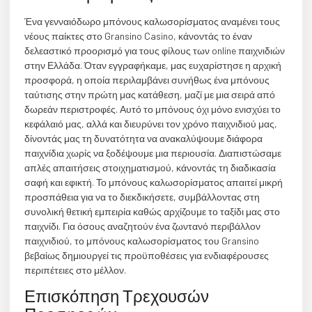
Ένα γενναιόδωρο μπόνους καλωσορίσματος αναμένει τους
νέους παίκτες στο Gransino Casino, κάνοντάς το έναν
δελεαστικό προορισμό για τους φίλους των online παιχνιδιών
στην Ελλάδα. Όταν εγγραφήκαμε, μας ευχαρίστησε η αρχική
προσφορά, η οποία περιλαμβάνει συνήθως ένα μπόνους
ταύτισης στην πρώτη μας κατάθεση, μαζί με μια σειρά από
δωρεάν περιστροφές. Αυτό το μπόνους όχι μόνο ενισχύει το
κεφάλαιό μας, αλλά και διευρύνει τον χρόνο παιχνιδιού μας,
δίνοντάς μας τη δυνατότητα να ανακαλύψουμε διάφορα
παιχνίδια χωρίς να ξοδέψουμε μια περιουσία. Διαπιστώσαμε
απλές απαιτήσεις στοιχηματισμού, κάνοντάς τη διαδικασία
σαφή και εφικτή. Το μπόνους καλωσορίσματος απαιτεί μικρή
προσπάθεια για να το διεκδικήσετε, συμβάλλοντας στη
συνολική θετική εμπειρία καθώς αρχίζουμε το ταξίδι μας στο
παιχνίδι. Για όσους αναζητούν ένα ζωντανό περιβάλλον
παιχνιδιού, το μπόνους καλωσορίσματος του Gransino
βεβαίως δημιουργεί τις προϋποθέσεις για ενδιαφέρουσες
περιπέτειες στο μέλλον.
Επισκόπηση Τρεχουσών