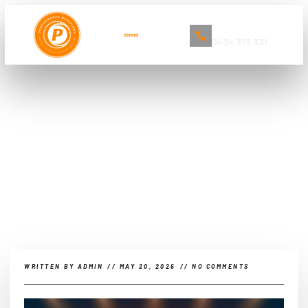
Book Now
0434 379 331
The Ultimate Guide to Car
Detailing and Cleaning Services in
Sydney
WRITTEN BY
ADMIN
//
MAY 20, 2026
//
NO COMMENTS