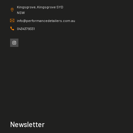
Kingsgrove, Kingsgrove SYD
NSW
info@performancedetailers.com.au
0434379331
Newsletter