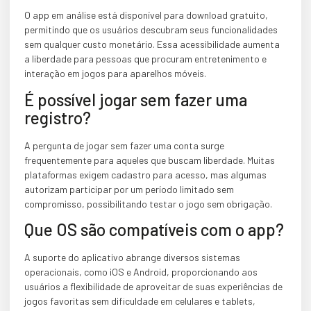
O app em análise está disponível para download gratuito,
permitindo que os usuários descubram seus funcionalidades
sem qualquer custo monetário. Essa acessibilidade aumenta
a liberdade para pessoas que procuram entretenimento e
interação em jogos para aparelhos móveis.
É possível jogar sem fazer uma
registro?
A pergunta de jogar sem fazer uma conta surge
frequentemente para aqueles que buscam liberdade. Muitas
plataformas exigem cadastro para acesso, mas algumas
autorizam participar por um período limitado sem
compromisso, possibilitando testar o jogo sem obrigação.
Que OS são compatíveis com o app?
A suporte do aplicativo abrange diversos sistemas
operacionais, como iOS e Android, proporcionando aos
usuários a flexibilidade de aproveitar de suas experiências de
jogos favoritas sem dificuldade em celulares e tablets,