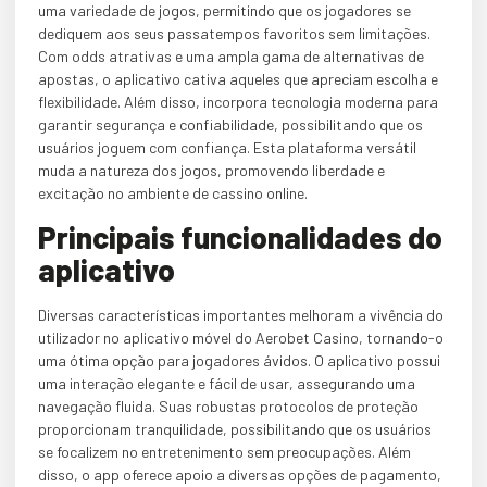
uma variedade de jogos, permitindo que os jogadores se
dediquem aos seus passatempos favoritos sem limitações.
Com odds atrativas e uma ampla gama de alternativas de
apostas, o aplicativo cativa aqueles que apreciam escolha e
flexibilidade. Além disso, incorpora tecnologia moderna para
garantir segurança e confiabilidade, possibilitando que os
usuários joguem com confiança. Esta plataforma versátil
muda a natureza dos jogos, promovendo liberdade e
excitação no ambiente de cassino online.
Principais funcionalidades do
aplicativo
Diversas características importantes melhoram a vivência do
utilizador no aplicativo móvel do Aerobet Casino, tornando-o
uma ótima opção para jogadores ávidos. O aplicativo possui
uma interação elegante e fácil de usar, assegurando uma
navegação fluida. Suas robustas protocolos de proteção
proporcionam tranquilidade, possibilitando que os usuários
se focalizem no entretenimento sem preocupações. Além
disso, o app oferece apoio a diversas opções de pagamento,