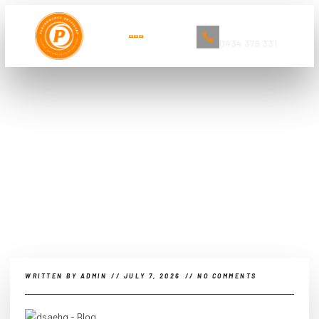
Book Now
0434 379 331
The Ultimate Guide to Car
Detailing and Cleaning Services in
Sydney
WRITTEN BY
ADMIN
//
JULY 7, 2026
//
NO COMMENTS