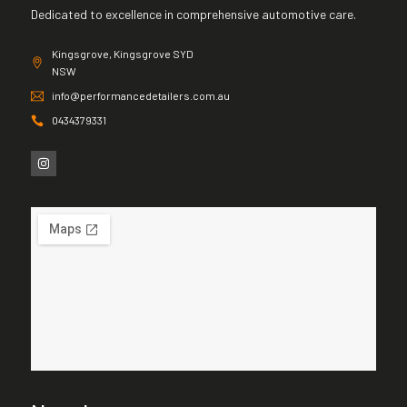
Dedicated to excellence in comprehensive automotive care.
Kingsgrove, Kingsgrove SYD
NSW
info@performancedetailers.com.au
0434379331