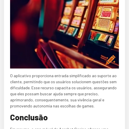
O aplicativo proporciona entrada simplificado ao suporte ao
cliente, permitindo que os usuários solucionem questões sem
dificuldade. Esse recurso capacita os usuários, assegurando
que eles possam buscar ajuda sempre que preciso,
aprimorando, consequentemente, sua vivência geral e
promovendo autonomia nas escolhas de games.
Conclusão