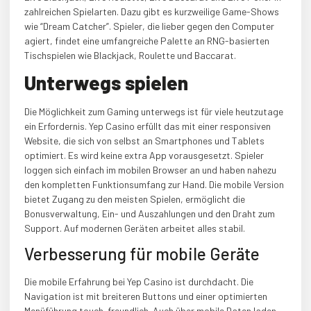
zahlreichen Spielarten. Dazu gibt es kurzweilige Game-Shows
wie “Dream Catcher”. Spieler, die lieber gegen den Computer
agiert, findet eine umfangreiche Palette an RNG-basierten
Tischspielen wie Blackjack, Roulette und Baccarat.
Unterwegs spielen
Die Möglichkeit zum Gaming unterwegs ist für viele heutzutage
ein Erfordernis. Yep Casino erfüllt das mit einer responsiven
Website, die sich von selbst an Smartphones und Tablets
optimiert. Es wird keine extra App vorausgesetzt. Spieler
loggen sich einfach im mobilen Browser an und haben nahezu
den kompletten Funktionsumfang zur Hand. Die mobile Version
bietet Zugang zu den meisten Spielen, ermöglicht die
Bonusverwaltung, Ein- und Auszahlungen und den Draht zum
Support. Auf modernen Geräten arbeitet alles stabil.
Verbesserung für mobile Geräte
Die mobile Erfahrung bei Yep Casino ist durchdacht. Die
Navigation ist mit breiteren Buttons und einer optimierten
Menüführung touch-freundlich. Auch über mobile Daten laden