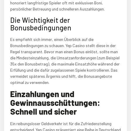
honoriert langfristige Spieler oft mit exklusiven Boni,
persönlicher Betreuung und schnelleren Auszahlungen.
Die Wichtigkeit der
Bonusbedingungen
Es empfiehlt sich immer, einen Überblick auf die
Bonusbedingungen zu schauen. Yep Casino stellt diese in der
Regel transparent. Bevor man einen Bonus einlöst, sollte man
die Mindesteinzahlung, die Umsatzanforderungen (zum Beispiel
35x den Bonusbetrag), die maximale Einsatzhöhe während der
Erfüllung und die dafür zugelassenen Spiele kontrollieren. Das
vermeidet späteres Ärgernis und hilft, die Bonusangebote
optimal zu verwenden.
Einzahlungen und
Gewinnausschüttungen:
Schnell und sicher
Ein reibungsloser Geldverkehr ist für die Zufriedenstellung
entscheidend. Yep Casino präsentiert eine Reihe in Deutschland