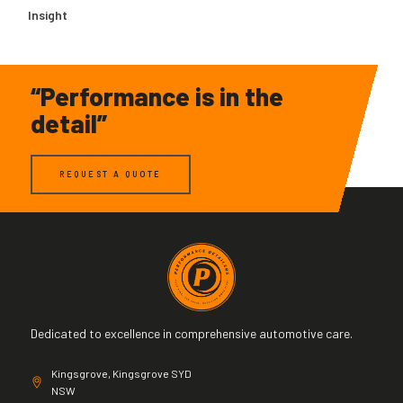
Insight
“Performance is in the
detail”
REQUEST A QUOTE
Dedicated to excellence in comprehensive automotive care.
Kingsgrove, Kingsgrove SYD
NSW