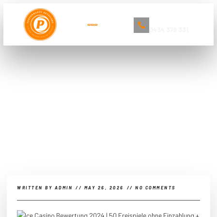
Book Now
0434 379 331
The Ultimate Guide to Car
Detailing and Cleaning Services in
Sydney
WRITTEN BY
ADMIN
//
MAY 26, 2026
//
NO COMMENTS