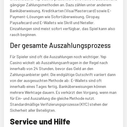
gängiger Zahlungsmethoden an. Dazu zählen unter anderem
Banküberweisung, Kreditkarten (Visa/Mastercard) sowie E-
Payment-Lösungen wie Sofortüberweisung, Giropay,
Paysafecard und E-Wallets wie Skrill und Neteller.
Einzahlungen sind meist sofort verfügbar, das Spiel kann also
rasch beginnen.
Der gesamte Auszahlungsprozess
Für Spieler sind oft die Auszahlungen noch wichtiger. Yep
Casino wickelt ab Auszahlungsanfragen in der Regel nach
innerhalb von 24 Stunden, bevor das Geld an den
Zahlungsanbieter geht. Die endgültige Gutschrift variiert dann
von der ausgesuchten Methode ab: E-Wallets sind oft
innerhalb eines Tages fertig, Banküberweisungen können
mehrere Werktage dauern. Es verkürzt den Vorgang, wenn man
für Ein- und Auszahlung die gleiche Methode nutzt.
Standardmäßige Verifizierungsprozesse (KYC) stehen der
Sicherheit aller Beteiligten.
Service und Hilfe