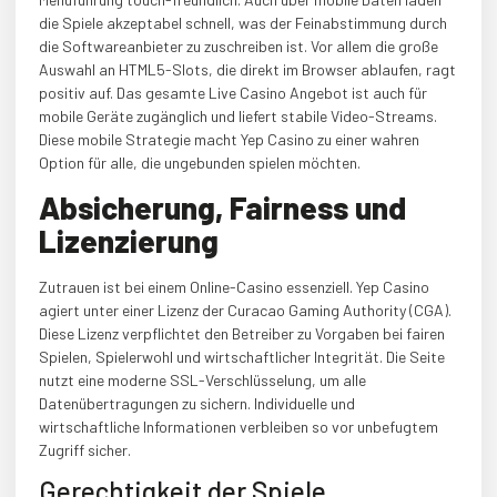
die Spiele akzeptabel schnell, was der Feinabstimmung durch
die Softwareanbieter zu zuschreiben ist. Vor allem die große
Auswahl an HTML5-Slots, die direkt im Browser ablaufen, ragt
positiv auf. Das gesamte Live Casino Angebot ist auch für
mobile Geräte zugänglich und liefert stabile Video-Streams.
Diese mobile Strategie macht Yep Casino zu einer wahren
Option für alle, die ungebunden spielen möchten.
Absicherung, Fairness und
Lizenzierung
Zutrauen ist bei einem Online-Casino essenziell. Yep Casino
agiert unter einer Lizenz der Curacao Gaming Authority (CGA).
Diese Lizenz verpflichtet den Betreiber zu Vorgaben bei fairen
Spielen, Spielerwohl und wirtschaftlicher Integrität. Die Seite
nutzt eine moderne SSL-Verschlüsselung, um alle
Datenübertragungen zu sichern. Individuelle und
wirtschaftliche Informationen verbleiben so vor unbefugtem
Zugriff sicher.
Gerechtigkeit der Spiele