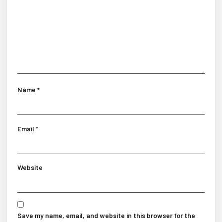
Name
*
Email
*
Website
Save my name, email, and website in this browser for the