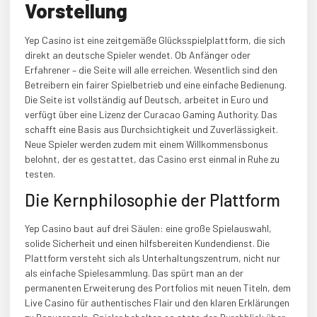
Vorstellung
Yep Casino ist eine zeitgemäße Glücksspielplattform, die sich
direkt an deutsche Spieler wendet. Ob Anfänger oder
Erfahrener – die Seite will alle erreichen. Wesentlich sind den
Betreibern ein fairer Spielbetrieb und eine einfache Bedienung.
Die Seite ist vollständig auf Deutsch, arbeitet in Euro und
verfügt über eine Lizenz der Curacao Gaming Authority. Das
schafft eine Basis aus Durchsichtigkeit und Zuverlässigkeit.
Neue Spieler werden zudem mit einem Willkommensbonus
belohnt, der es gestattet, das Casino erst einmal in Ruhe zu
testen.
Die Kernphilosophie der Plattform
Yep Casino baut auf drei Säulen: eine große Spielauswahl,
solide Sicherheit und einen hilfsbereiten Kundendienst. Die
Plattform versteht sich als Unterhaltungszentrum, nicht nur
als einfache Spielesammlung. Das spürt man an der
permanenten Erweiterung des Portfolios mit neuen Titeln, dem
Live Casino für authentisches Flair und den klaren Erklärungen