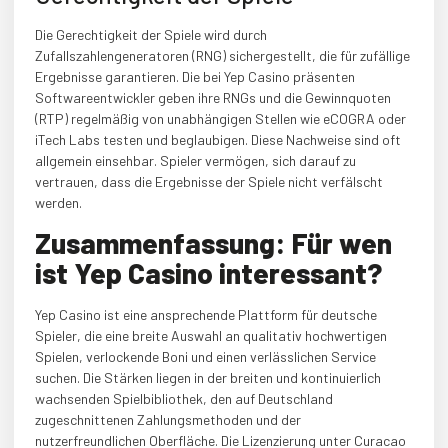
Die Gerechtigkeit der Spiele wird durch
Zufallszahlengeneratoren (RNG) sichergestellt, die für zufällige
Ergebnisse garantieren. Die bei Yep Casino präsenten
Softwareentwickler geben ihre RNGs und die Gewinnquoten
(RTP) regelmäßig von unabhängigen Stellen wie eCOGRA oder
iTech Labs testen und beglaubigen. Diese Nachweise sind oft
allgemein einsehbar. Spieler vermögen, sich darauf zu
vertrauen, dass die Ergebnisse der Spiele nicht verfälscht
werden.
Zusammenfassung: Für wen
ist Yep Casino interessant?
Yep Casino ist eine ansprechende Plattform für deutsche
Spieler, die eine breite Auswahl an qualitativ hochwertigen
Spielen, verlockende Boni und einen verlässlichen Service
suchen. Die Stärken liegen in der breiten und kontinuierlich
wachsenden Spielbibliothek, den auf Deutschland
zugeschnittenen Zahlungsmethoden und der
nutzerfreundlichen Oberfläche. Die Lizenzierung unter Curacao