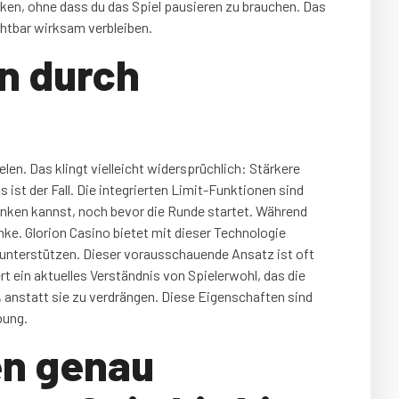
nken, ohne dass du das Spiel pausieren zu brauchen. Das
chtbar wirksam verbleiben.
n durch
en. Das klingt vielleicht widersprüchlich: Stärkere
 ist der Fall. Die integrierten Limit-Funktionen sind
denken kannst, noch bevor die Runde startet. Während
nke. Glorion Casino bietet mit dieser Technologie
n unterstützen. Dieser vorausschauende Ansatz ist oft
 ein aktuelles Verständnis von Spielerwohl, das die
, anstatt sie zu verdrängen. Diese Eigenschaften sind
bung.
en genau