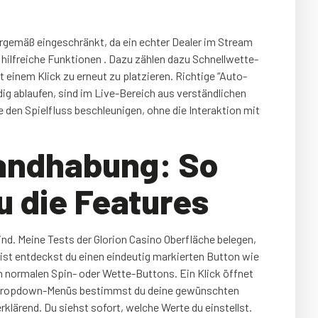
rgemäß eingeschränkt, da ein echter Dealer im Stream
 hilfreiche Funktionen . Dazu zählen dazu Schnellwette-
 einem Klick zu erneut zu platzieren. Richtige “Auto-
ig ablaufen, sind im Live-Bereich aus verständlichen
die den Spielfluss beschleunigen, ohne die Interaktion mit
Handhabung: So
du die Features
nd. Meine Tests der Glorion Casino Oberfläche belegen,
Meist entdeckst du einen eindeutig markierten Button wie
en normalen Spin- oder Wette-Buttons. Ein Klick öffnet
der Dropdown-Menüs bestimmst du deine gewünschten
klärend. Du siehst sofort, welche Werte du einstellst.