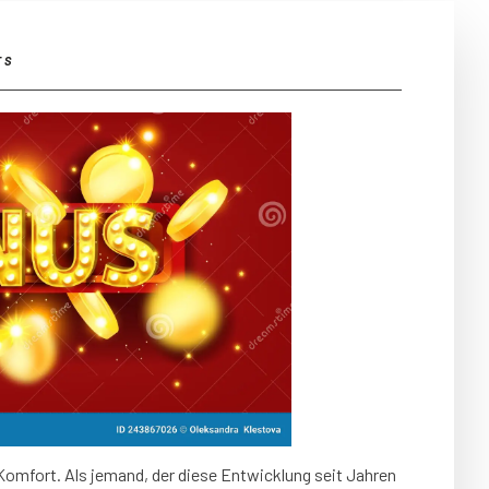
TS
 Komfort. Als jemand, der diese Entwicklung seit Jahren