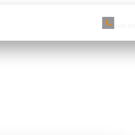
Book Now
bout Us
FAQ
Contact Us
0434 379
to Car Detailing and 
in Sydney