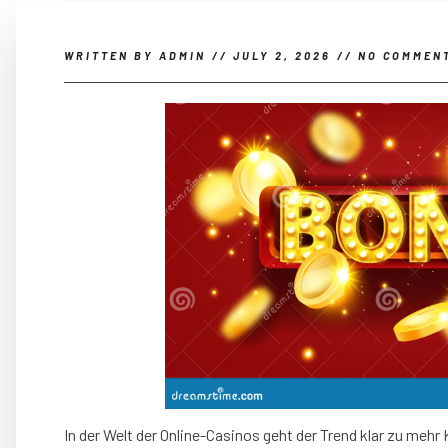
WRITTEN BY
ADMIN
//
JULY 2, 2026
//
NO COMMEN
In der Welt der Online-Casinos geht der Trend klar zu mehr