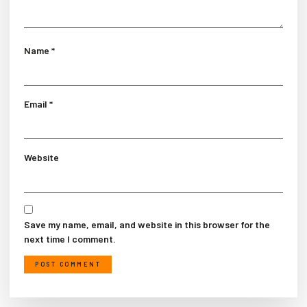
Name
*
Email
*
Website
Save my name, email, and website in this browser for the
next time I comment.