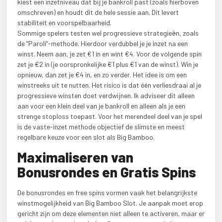
kiest een inzetniveau dat bij je bankroll past (zoals hierboven
omschreven) en houdt dit de hele sessie aan. Dit levert
stabiliteit en voorspelbaarheid.
Sommige spelers testen wel progressieve strategieën, zoals
de “Paroli”-methode. Hierdoor verdubbel je je inzet na een
winst. Neem aan, je zet €1 in en wint €4. Voor de volgende spin
zet je €2 in (je oorspronkelijke €1 plus €1 van de winst). Win je
opnieuw, dan zet je €4 in, en zo verder. Het idee is om een
winstreeks uit te nutten. Het risico is dat één verliesdraai al je
progressieve winsten doet verdwijnen. Ik adviseer dit alleen
aan voor een klein deel van je bankroll en alleen als je een
strenge stoploss toepast. Voor het merendeel deel van je spel
is de vaste-inzet methode objectief de slimste en meest
regelbare keuze voor een slot als Big Bamboo.
Maximaliseren van
Bonusrondes en Gratis Spins
De bonusrondes en free spins vormen vaak het belangrijkste
winstmogelijkheid van Big Bamboo Slot. Je aanpak moet erop
gericht zijn om deze elementen niet alleen te activeren, maar er