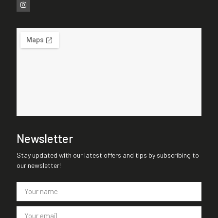
Newsletter
Stay updated with our latest offers and tips by subscribing to
our newsletter!