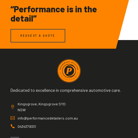
“Performance is in the
detail”
REQUEST A QUOTE
Dedicated to excellence in comprehensive automotive care.
Kingsgrove, Kingsgrove SYD
NSW
info@performancedetailers.com.au
0434379331