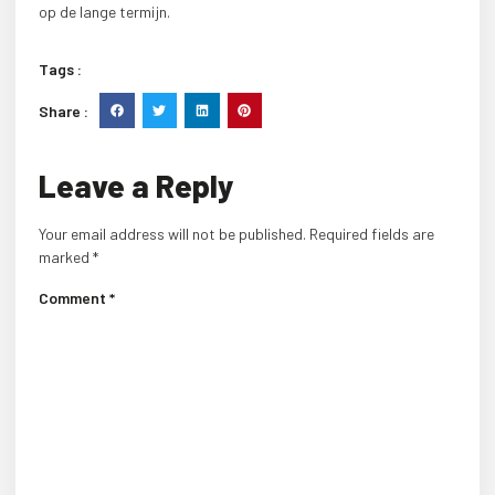
op de lange termijn.
Tags :
Share :
Leave a Reply
Your email address will not be published.
Required fields are
marked
*
Comment
*