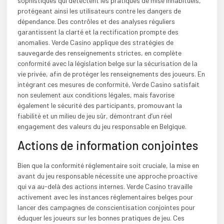
sophistiqués qui détectent les pratiques de mise inhabituels,
protégeant ainsi les utilisateurs contre les dangers de
dépendance. Des contrôles et des analyses réguliers
garantissent la clarté et la rectification prompte des
anomalies. Verde Casino applique des stratégies de
sauvegarde des renseignements strictes, en complète
conformité avec la législation belge sur la sécurisation de la
vie privée, afin de protéger les renseignements des joueurs. En
intégrant ces mesures de conformité, Verde Casino satisfait
non seulement aux conditions légales, mais favorise
également le sécurité des participants, promouvant la
fiabilité et un milieu de jeu sûr, démontrant d’un réel
engagement des valeurs du jeu responsable en Belgique.
Actions de information conjointes
Bien que la conformité réglementaire soit cruciale, la mise en
avant du jeu responsable nécessite une approche proactive
qui va au-delà des actions internes. Verde Casino travaille
activement avec les instances réglementaires belges pour
lancer des campagnes de conscientisation conjointes pour
éduquer les joueurs sur les bonnes pratiques de jeu. Ces