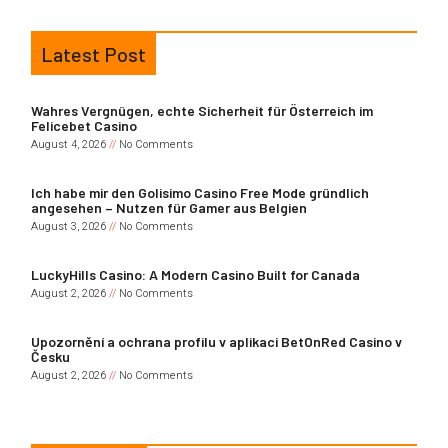
Latest Post
Wahres Vergnügen, echte Sicherheit für Österreich im
Felicebet Casino
August 4, 2026
No Comments
Ich habe mir den Golisimo Casino Free Mode gründlich
angesehen – Nutzen für Gamer aus Belgien
August 3, 2026
No Comments
LuckyHills Casino: A Modern Casino Built for Canada
August 2, 2026
No Comments
Upozornění a ochrana profilu v aplikaci BetOnRed Casino v
Česku
August 2, 2026
No Comments