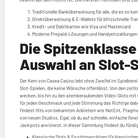
Traditionelle Banküberweisung für alle, die es so ke
Direktüberweisung & E-Wallets für blitzschnelle Tr
Kredit- und Debitkarten wie Visa und Mastercard
Moderne Prepaid-Lösungen und Handyeinzahlungen
Die Spitzenklasse
Auswahl an Slot-
Der Kern von Casea Casino lebt ohne Zweifel im Spielbereich
Slot-Spielen, die keine Wünsche offenlässt. Von den zeit
wecken, bis hin zu den atemberaubenden Video-Slots mit C
für jeden Geschmack und jede Stimmung das Richtige dabei.
findest Hits von bekannten Anbietern wie NetEnt, Pragmat
von neuen Studios. Egal, ob du auf schnelle, einfache Ge
Jackpots anvisierst, in dieser Sammlung findest du fündig.
Klassische Slots & Fruchtmaschinen für klassische