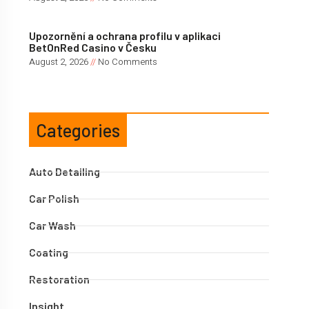
Upozornění a ochrana profilu v aplikaci
BetOnRed Casino v Česku
August 2, 2026
No Comments
Categories
Auto Detailing
Car Polish
Car Wash
Coating
Restoration
Insight