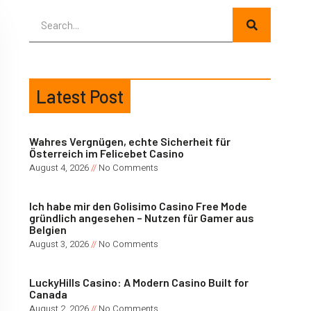
Latest Post
Wahres Vergnügen, echte Sicherheit für
Österreich im Felicebet Casino
August 4, 2026
No Comments
Ich habe mir den Golisimo Casino Free Mode
gründlich angesehen – Nutzen für Gamer aus
Belgien
August 3, 2026
No Comments
LuckyHills Casino: A Modern Casino Built for
Canada
August 2, 2026
No Comments