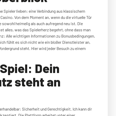
he Spieler lieben: eine Verbindung aus klassischem
Casino. Von dem Moment an, wenn du die virtuelle Tür
sowohl heimelig als auch aufregend neu ist. Die
ietet alles, was das Spielerherz begehrt, ohne dass man
nz: Alle wichtigen Informationen zu Bonusbedingungen,
ch fühlt es sich nicht wie ein bloßer Dienstleister an,
Vordergrund steht. Hier wird jeder Besuch zu einem
Spiel: Dein
tz steht an
rhandelbar: Sicherheit und Gerechtigkeit. Ich kann dir
zeptiert. Die Plattform arbeitet unter einer