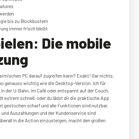
eatures
 werden
gie bis zu Blockbustern
ung immer frisch bleibt
ielen: Die mobile
zung
eimischen PC darauf zugreifen kann? Exakt! Gar nichts.
no genauso wichtig wie die Desktop-Version. Ich für
 in der U-Bahn, im Café oder entspannt auf der Couch.
dt extrem schnell, oder du lädst dir die praktische App
eibt gestochen scharf und alle Funktionen sind nutzbar.
n- und Auszahlungen und der Kundenservice sind
überall in die Action einzusteigen, macht den großen