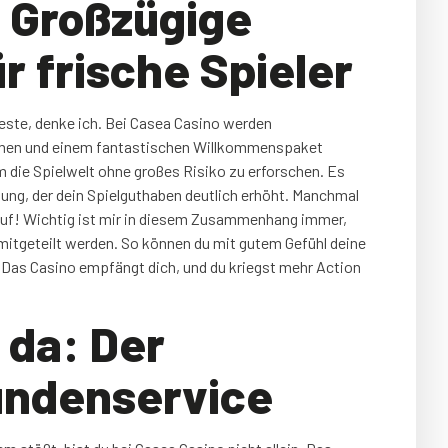
: Großzügige
 frische Spieler
Geste, denke ich. Bei Casea Casino werden
Armen und einem fantastischen Willkommenspaket
m die Spielwelt ohne großes Risiko zu erforschen. Es
hlung, der dein Spielguthaben deutlich erhöht. Manchmal
rauf! Wichtig ist mir in diesem Zusammenhang immer,
 mitgeteilt werden. So können du mit gutem Gefühl deine
 Das Casino empfängt dich, und du kriegst mehr Action
 da: Der
undenservice