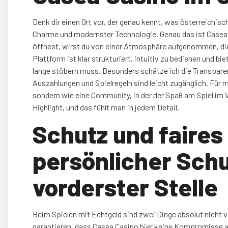
Denk dir einen Ort vor, der genau kennt, was österreichisc
Charme und modernster Technologie. Genau das ist Casea 
öffnest, wirst du von einer Atmosphäre aufgenommen, die 
Plattform ist klar strukturiert, intuitiv zu bedienen und b
lange stöbern muss. Besonders schätze ich die Transpare
Auszahlungen und Spielregeln sind leicht zugänglich. Für mi
sondern wie eine Community, in der der Spaß am Spiel im 
Highlight, und das fühlt man in jedem Detail.
Schutz und faires 
persönlicher Schu
vorderster Stelle
Beim Spielen mit Echtgeld sind zwei Dinge absolut nicht ve
garantieren, dass Casea Casino hier keine Kompromisse ak