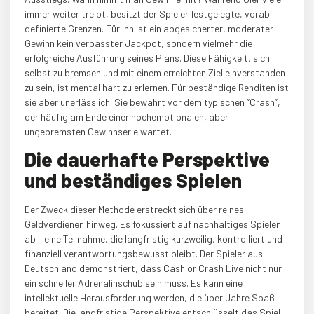
immer weiter treibt, besitzt der Spieler festgelegte, vorab
definierte Grenzen. Für ihn ist ein abgesicherter, moderater
Gewinn kein verpasster Jackpot, sondern vielmehr die
erfolgreiche Ausführung seines Plans. Diese Fähigkeit, sich
selbst zu bremsen und mit einem erreichten Ziel einverstanden
zu sein, ist mental hart zu erlernen. Für beständige Renditen ist
sie aber unerlässlich. Sie bewahrt vor dem typischen “Crash”,
der häufig am Ende einer hochemotionalen, aber
ungebremsten Gewinnserie wartet.
Die dauerhafte Perspektive
und beständiges Spielen
Der Zweck dieser Methode erstreckt sich über reines
Geldverdienen hinweg. Es fokussiert auf nachhaltiges Spielen
ab – eine Teilnahme, die langfristig kurzweilig, kontrolliert und
finanziell verantwortungsbewusst bleibt. Der Spieler aus
Deutschland demonstriert, dass Cash or Crash Live nicht nur
ein schneller Adrenalinschub sein muss. Es kann eine
intellektuelle Herausforderung werden, die über Jahre Spaß
bereitet. Die langfristige Perspektive entschlüsselt das Spiel.