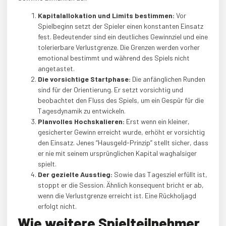
Kapitalallokation und Limits bestimmen:
Vor
Spielbeginn setzt der Spieler einen konstanten Einsatz
fest. Bedeutender sind ein deutliches Gewinnziel und eine
tolerierbare Verlustgrenze. Die Grenzen werden vorher
emotional bestimmt und während des Spiels nicht
angetastet.
Die vorsichtige Startphase:
Die anfänglichen Runden
sind für der Orientierung. Er setzt vorsichtig und
beobachtet den Fluss des Spiels, um ein Gespür für die
Tagesdynamik zu entwickeln.
Planvolles Hochskalieren:
Erst wenn ein kleiner,
gesicherter Gewinn erreicht wurde, erhöht er vorsichtig
den Einsatz. Jenes “Hausgeld-Prinzip” stellt sicher, dass
er nie mit seinem ursprünglichen Kapital waghalsiger
spielt.
Der gezielte Ausstieg:
Sowie das Tagesziel erfüllt ist,
stoppt er die Session. Ähnlich konsequent bricht er ab,
wenn die Verlustgrenze erreicht ist. Eine Rückholjagd
erfolgt nicht.
Wie weitere Spielteilnehmer