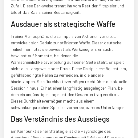
Zufall. Diese Denkweise trennt ihn vom Rest der Mitspieler und
bildet das Basis seiner Beständigkeit.
Ausdauer als strategische Waffe
In einer Atmosphäre, die zu impulsiven Aktionen verleitet,
entwickelt sich Geduld zur stärksten Waffe. Dieser deutsche
Teilnehmer nutzt sie bewusst als Werkzeug ein. Er sucht
bewusst auf Momente, bei denen die
Wahrscheinlichkeitsverteilung auf seiner Seite steht. Er spielt
nicht aus Langeweile oder Frust. Diese Disziplin ermöglicht ihm,
gefühlsbedingte Fallen zu vermeiden, in die andere
hineintappen. Sein Durchhaltevermögen reicht über die aktuelle
Session hinaus. Er hat einen langfristig ausgelegten Plan, bei
dem ein ungünstiger Tag nicht den Gesamtertrag verdirbt.
Dieses Durchhaltevermögen macht aus einem
schwankungsreichen Spiel ein vorhersagbareres Unterfangen.
Das Verständnis des Ausstiegs
Ein Kernpunkt seiner Strategie ist die Psychologie des
Ausstiegs. Wann nimmt man Gewinne mit? Während Gier viele