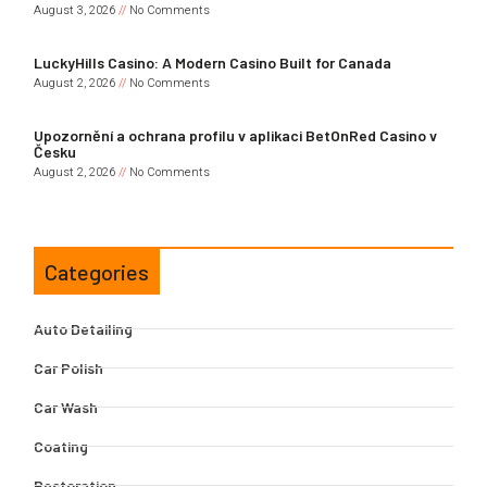
August 3, 2026
No Comments
LuckyHills Casino: A Modern Casino Built for Canada
August 2, 2026
No Comments
Upozornění a ochrana profilu v aplikaci BetOnRed Casino v
Česku
August 2, 2026
No Comments
Categories
Auto Detailing
Car Polish
Car Wash
Coating
Restoration