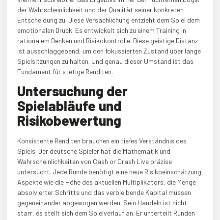
der Wahrscheinlichkeit und der Qualität seiner konkreten
Entscheidung zu. Diese Versachlichung entzieht dem Spiel dem
emotionalen Druck. Es entwickelt sich zu einem Training in
rationalem Denken und Risikokontrolle. Diese geistige Distanz
ist ausschlaggebend, um den fokussierten Zustand über lange
Spielsitzungen zu halten. Und genau dieser Umstand ist das
Fundament für stetige Renditen.
Untersuchung der
Spielabläufe und
Risikobewertung
Konsistente Renditen brauchen ein tiefes Verständnis des
Spiels. Der deutsche Spieler hat die Mathematik und
Wahrscheinlichkeiten von Cash or Crash Live präzise
untersucht. Jede Runde benötigt eine neue Risikoeinschätzung.
Aspekte wie die Höhe des aktuellen Multiplikators, die Menge
absolvierter Schritte und das verbleibende Kapital müssen
gegeneinander abgewogen werden. Sein Handeln ist nicht
starr, es stellt sich dem Spielverlauf an. Er unterteilt Runden