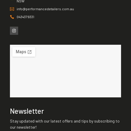
NSW
info@performancedetailers.com.au
0434379331
Newsletter
Stay updated with our latest offers and tips by subscribing to
our newsletter!