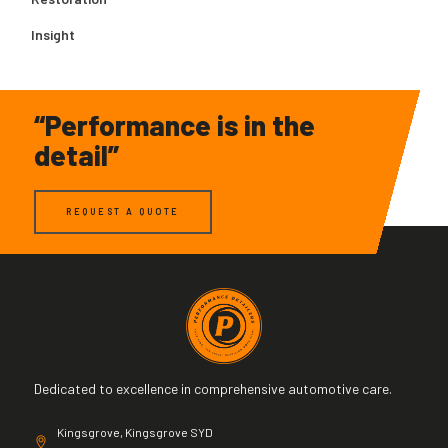
Insight
“Performance is in the
detail”
REQUEST A QUOTE
Dedicated to excellence in comprehensive automotive care.
Kingsgrove, Kingsgrove SYD