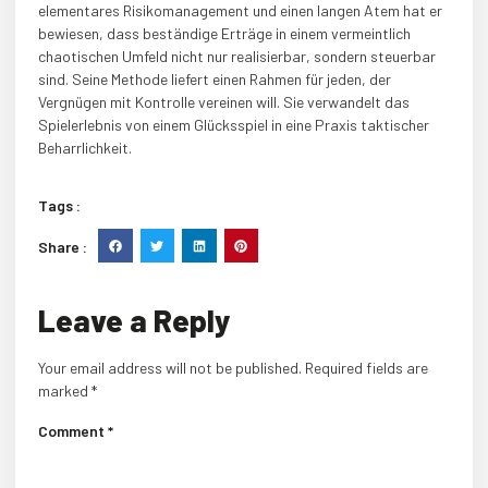
elementares Risikomanagement und einen langen Atem hat er
bewiesen, dass beständige Erträge in einem vermeintlich
chaotischen Umfeld nicht nur realisierbar, sondern steuerbar
sind. Seine Methode liefert einen Rahmen für jeden, der
Vergnügen mit Kontrolle vereinen will. Sie verwandelt das
Spielerlebnis von einem Glücksspiel in eine Praxis taktischer
Beharrlichkeit.
Tags :
Share :
Leave a Reply
Your email address will not be published.
Required fields are
marked
*
Comment
*