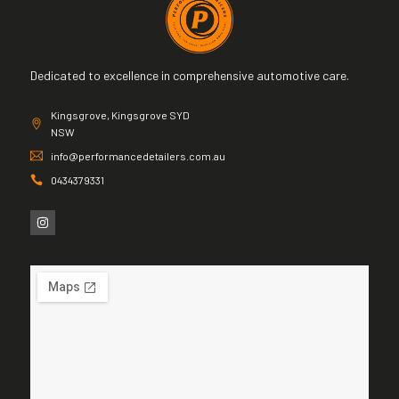
Dedicated to excellence in comprehensive automotive care.
Kingsgrove, Kingsgrove SYD
NSW
info@performancedetailers.com.au
0434379331