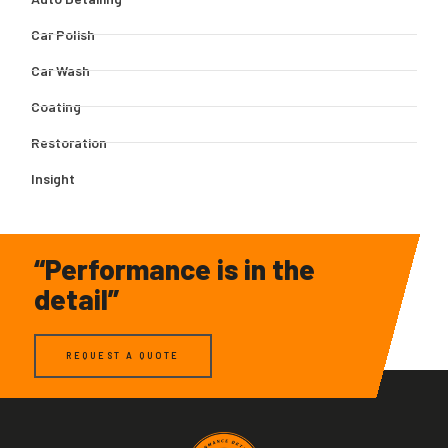
Car Polish
Car Wash
Coating
Restoration
Insight
“Performance is in the
detail”
REQUEST A QUOTE