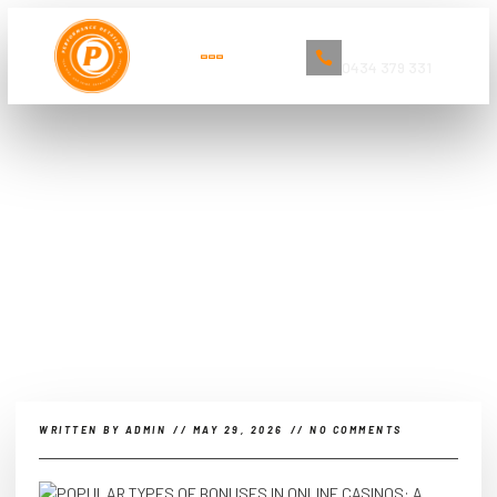
Book Now
0434 379 331
The Ultimate Guide to Car
Detailing and Cleaning Services in
Sydney
WRITTEN BY
ADMIN
//
MAY 29, 2026
//
NO COMMENTS