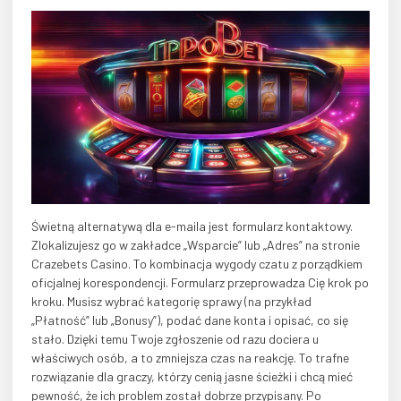
Świetną alternatywą dla e-maila jest formularz kontaktowy.
Zlokalizujesz go w zakładce „Wsparcie” lub „Adres” na stronie
Crazebets Casino. To kombinacja wygody czatu z porządkiem
oficjalnej korespondencji. Formularz przeprowadza Cię krok po
kroku. Musisz wybrać kategorię sprawy (na przykład
„Płatność” lub „Bonusy”), podać dane konta i opisać, co się
stało. Dzięki temu Twoje zgłoszenie od razu dociera u
właściwych osób, a to zmniejsza czas na reakcję. To trafne
rozwiązanie dla graczy, którzy cenią jasne ścieżki i chcą mieć
pewność, że ich problem został dobrze przypisany. Po