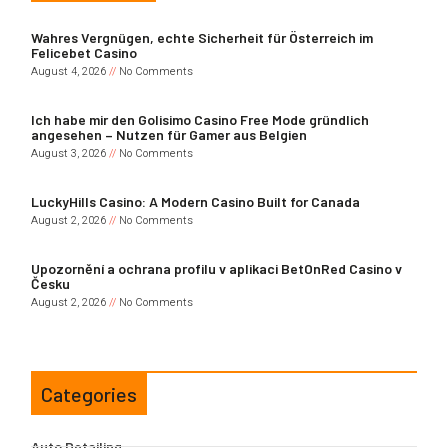
Wahres Vergnügen, echte Sicherheit für Österreich im
Felicebet Casino
August 4, 2026
No Comments
Ich habe mir den Golisimo Casino Free Mode gründlich
angesehen – Nutzen für Gamer aus Belgien
August 3, 2026
No Comments
LuckyHills Casino: A Modern Casino Built for Canada
August 2, 2026
No Comments
Upozornění a ochrana profilu v aplikaci BetOnRed Casino v
Česku
August 2, 2026
No Comments
Categories
Auto Detailing