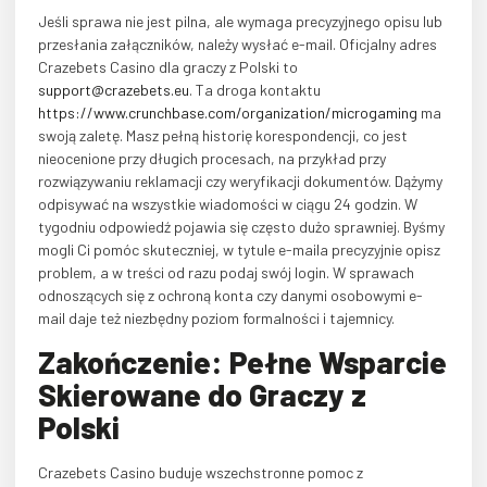
Jeśli sprawa nie jest pilna, ale wymaga precyzyjnego opisu lub
przesłania załączników, należy wysłać e-mail. Oficjalny adres
Crazebets Casino dla graczy z Polski to
support@crazebets.eu
. Ta droga kontaktu
https://www.crunchbase.com/organization/microgaming
ma
swoją zaletę. Masz pełną historię korespondencji, co jest
nieocenione przy długich procesach, na przykład przy
rozwiązywaniu reklamacji czy weryfikacji dokumentów. Dążymy
odpisywać na wszystkie wiadomości w ciągu 24 godzin. W
tygodniu odpowiedź pojawia się często dużo sprawniej. Byśmy
mogli Ci pomóc skuteczniej, w tytule e-maila precyzyjnie opisz
problem, a w treści od razu podaj swój login. W sprawach
odnoszących się z ochroną konta czy danymi osobowymi e-
mail daje też niezbędny poziom formalności i tajemnicy.
Zakończenie: Pełne Wsparcie
Skierowane do Graczy z
Polski
Crazebets Casino buduje wszechstronne pomoc z