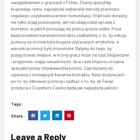
uwzględnieniem o graczach z Polski. Znamy specyfikę
krajowego rynku, najczęściej wybierane metody płatności,
regulacje i oczekiwania wobec komunikacji. Stąd nasi doradcy
nie tylko znają polszczyznę, ale też zdają sobie sprawę z
kontekst, w jakich poruszają się polscy gracze online. Poza
bezpośrednimi kanałami kontaktu zadbaliśmy o to, by sekcja
pomocy na stronie była bogata użytecznych artykułów, a
warunki promocji były zrozumiałe. Dążymy do tego, by
przygotować miejsce, w której gracz może się czuć bezpiecznie
i przyjemnie, mając świadomość, że w razie kłopotu otrzyma
specjalistyczną i błyskawiczną pomoc. Zapraszamy do
używania z istniejących kanałów kontaktu. Nasz drużyna jest
po to, by oferować pomocą i zadbać o to, by, że Twoje
przeżycia z Crazebets Casino będą jak najwyższej jakości.
Tags :
Share :
Leave a Reply