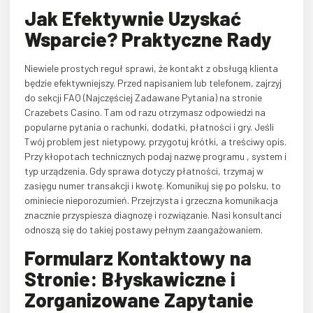
Jak Efektywnie Uzyskać
Wsparcie? Praktyczne Rady
Niewiele prostych reguł sprawi, że kontakt z obsługą klienta
będzie efektywniejszy. Przed napisaniem lub telefonem, zajrzyj
do sekcji FAQ (Najczęściej Zadawane Pytania) na stronie
Crazebets Casino. Tam od razu otrzymasz odpowiedzi na
popularne pytania o rachunki, dodatki, płatności i gry. Jeśli
Twój problem jest nietypowy, przygotuj krótki, a treściwy opis.
Przy kłopotach technicznych podaj nazwę programu , system i
typ urządzenia. Gdy sprawa dotyczy płatności, trzymaj w
zasięgu numer transakcji i kwotę. Komunikuj się po polsku, to
ominiecie nieporozumień. Przejrzysta i grzeczna komunikacja
znacznie przyspiesza diagnozę i rozwiązanie. Nasi konsultanci
odnoszą się do takiej postawy pełnym zaangażowaniem.
Formularz Kontaktowy na
Stronie: Błyskawiczne i
Zorganizowane Zapytanie