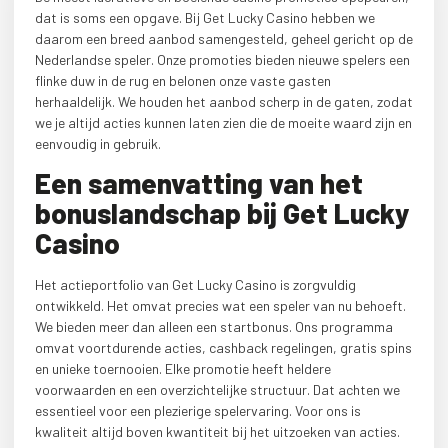
dat is soms een opgave. Bij Get Lucky Casino hebben we
daarom een breed aanbod samengesteld, geheel gericht op de
Nederlandse speler. Onze promoties bieden nieuwe spelers een
flinke duw in de rug en belonen onze vaste gasten
herhaaldelijk. We houden het aanbod scherp in de gaten, zodat
we je altijd acties kunnen laten zien die de moeite waard zijn en
eenvoudig in gebruik.
Een samenvatting van het
bonuslandschap bij Get Lucky
Casino
Het actieportfolio van Get Lucky Casino is zorgvuldig
ontwikkeld. Het omvat precies wat een speler van nu behoeft.
We bieden meer dan alleen een startbonus. Ons programma
omvat voortdurende acties, cashback regelingen, gratis spins
en unieke toernooien. Elke promotie heeft heldere
voorwaarden en een overzichtelijke structuur. Dat achten we
essentieel voor een plezierige spelervaring. Voor ons is
kwaliteit altijd boven kwantiteit bij het uitzoeken van acties.