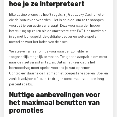
hoe je ze interpreteert
Elke casino promotie heeft regels. Bij Get Lucky Casino heten
die de ‘bonusvoorwaarden’. Het is cruciaal om ze te snappen
voordat je een actie aanvraagt. Deze voorwaarden hebben
betrekking op zaken als de omzetvereisten (WR), de maximale
inleg met bonusgeld, de geldigheidsduur en welke spellen
meetellen voor het halen van de eisen.
We streven ernaar om de voorwaarden zo helder en
toegankelijk mogelijk te maken. Een goede aanpak is om eerst
naar de inzetvereisten te zien. Dat is het keer dat je het
bonusbedrag moet spelen voordat je kunt opnemen.
Controleer daarna de lijst met niet toegestane spellen. Spellen
zoals blackjack of roulette dragen soms maar voor een laag
percentage bij.
Nuttige aanbevelingen voor
het maximaal benutten van
promoties