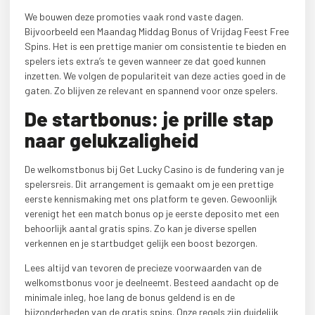
We bouwen deze promoties vaak rond vaste dagen.
Bijvoorbeeld een Maandag Middag Bonus of Vrijdag Feest Free
Spins. Het is een prettige manier om consistentie te bieden en
spelers iets extra’s te geven wanneer ze dat goed kunnen
inzetten. We volgen de populariteit van deze acties goed in de
gaten. Zo blijven ze relevant en spannend voor onze spelers.
De startbonus: je prille stap
naar gelukzaligheid
De welkomstbonus bij Get Lucky Casino is de fundering van je
spelersreis. Dit arrangement is gemaakt om je een prettige
eerste kennismaking met ons platform te geven. Gewoonlijk
verenigt het een match bonus op je eerste deposito met een
behoorlijk aantal gratis spins. Zo kan je diverse spellen
verkennen en je startbudget gelijk een boost bezorgen.
Lees altijd van tevoren de precieze voorwaarden van de
welkomstbonus voor je deelneemt. Besteed aandacht op de
minimale inleg, hoe lang de bonus geldend is en de
bijzonderheden van de gratis spins. Onze regels zijn duidelijk