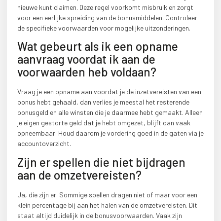
nieuwe kunt claimen. Deze regel voorkomt misbruik en zorgt
voor een eerlijke spreiding van de bonusmiddelen. Controleer
de specifieke voorwaarden voor mogelijke uitzonderingen.
Wat gebeurt als ik een opname
aanvraag voordat ik aan de
voorwaarden heb voldaan?
Vraag je een opname aan voordat je de inzetvereisten van een
bonus hebt gehaald, dan verlies je meestal het resterende
bonusgeld en alle winsten die je daarmee hebt gemaakt. Alleen
je eigen gestorte geld dat je hebt omgezet, blijft dan vaak
opneembaar. Houd daarom je vordering goed in de gaten via je
accountoverzicht.
Zijn er spellen die niet bijdragen
aan de omzetvereisten?
Ja, die zijn er. Sommige spellen dragen niet of maar voor een
klein percentage bij aan het halen van de omzetvereisten. Dit
staat altijd duidelijk in de bonusvoorwaarden. Vaak zijn