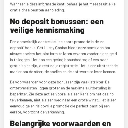
Wanneer je deze informatie kent, behaal je het meeste uit elke
gratis draaibeurten aanbieding.
No deposit bonussen: een
veilige kennismaking
Een opmerkelijk aantrekkelijke soort promotie is de ‘no
deposit’ bonus. Get Lucky Casino biedt deze soms aan om
nieuwe spelers het platform te laten ervaren zonder eigen geld
in te leggen. Het kan een gering bonusbedrag of een paar
gratis spins zijn, direct na je registratie. Het is een uitstekende
manier om de sfeer, de spellen en de software te leren kennen.
De voorwaarden voor deze bonussen zijn vaak strikter. De
omzetvereisten liggen groter en de maximale uitbetaling is
beperkter. Zie deze acties vooral als een kans om het casino
te verkennen, niet als een weg naar een grote winst. Het is een
eenvoudige en risicovrije promotie die perfect past bij een
eerste, voorzichtige verkenning.
Belangrijke voorwaarden en