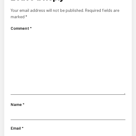
Your email address will not be published.
Required fields are
marked
*
Comment
*
Name
*
Email
*