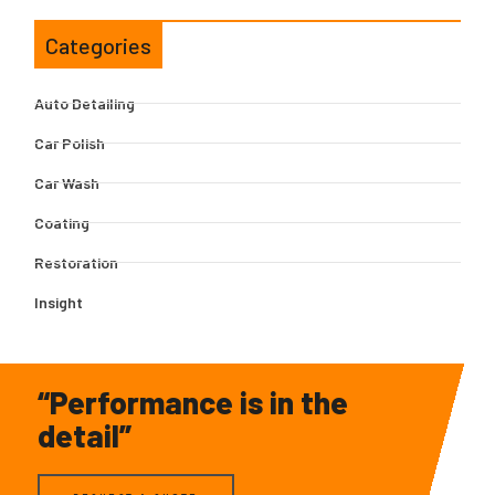
Categories
Auto Detailing
Car Polish
Car Wash
Coating
Restoration
Insight
“Performance is in the
detail”