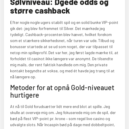
Sølvniveau: Øgede odds og
større cashback
Efter nogle nogle ugers stabilt spil og en solid bunke VIP-point
gik det: jeg blev forfremmet til Silver. Det mærkede jeg
tydeligt. Cashback-procenten blev hævet, hvilket forekom
som et stærkere sikkerhedsnet, når turen var ude. Tilbud og
bonusser startede at se ud som noget, der var tilpasset til
netop min spilleprofil. Det var her, jeg først lagde mærke til, at
forholdet til casinot ikke længere var anonymt. De tilsendte
mig mails, der rent faktisk handlede om mig. Den private
kontakt begyndte at vokse, og med ét havde jeg trang til at
nå længere op.
Metoder for at opnå Gold-niveauet
hurtigere
At nå til Gold forudsætter lidt mere end blot at spille. Jeg
skulle at overveje mig om. Jeg fokuserede mig om de spil, der
bød på flest VIP-point pr. krone – som regel live casino og
udvalgte slots. Når Incaspin bød på dage med dobbeltpoint,