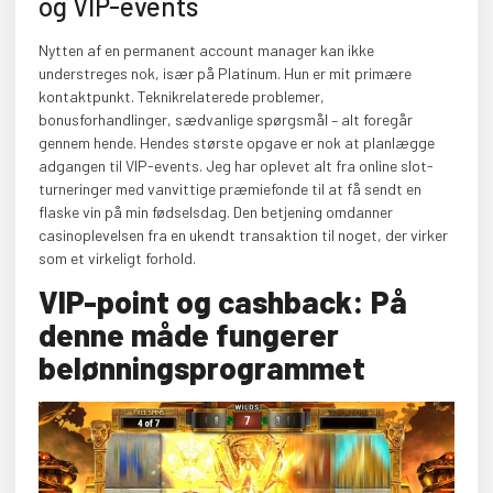
og VIP-events
Nytten af en permanent account manager kan ikke
understreges nok, især på Platinum. Hun er mit primære
kontaktpunkt. Teknikrelaterede problemer,
bonusforhandlinger, sædvanlige spørgsmål – alt foregår
gennem hende. Hendes største opgave er nok at planlægge
adgangen til VIP-events. Jeg har oplevet alt fra online slot-
turneringer med vanvittige præmiefonde til at få sendt en
flaske vin på min fødselsdag. Den betjening omdanner
casinoplevelsen fra en ukendt transaktion til noget, der virker
som et virkeligt forhold.
VIP-point og cashback: På
denne måde fungerer
belønningsprogrammet