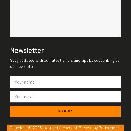
Newsletter
Stay updated with our latest offers and tips by subscribing to
our newsletter!
SIGN UP
Copyright © 2025 , All rights reserved. Present by Performance