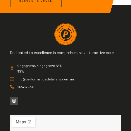
REQUEST A QUOTE
Dedicated to excellence in comprehensive automotive care.
Kingsgrove, Kingsgrove SYD
NSW
info@performancedetailers.com.au
0434379331