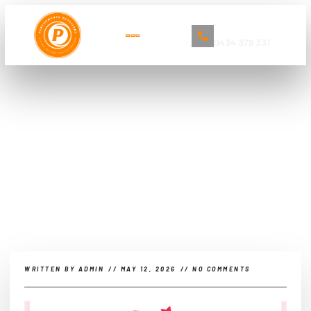
Book Now
0434 379 331
The Ultimate Guide to Car
Detailing and Cleaning Services in
Sydney
WRITTEN BY
ADMIN
//
MAY 12, 2026
//
NO COMMENTS