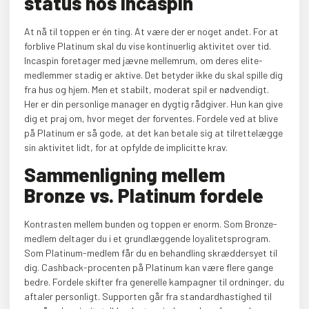
status hos Incaspin
At nå til toppen er én ting. At være der er noget andet. For at
forblive Platinum skal du vise kontinuerlig aktivitet over tid.
Incaspin foretager med jævne mellemrum, om deres elite-
medlemmer stadig er aktive. Det betyder ikke du skal spille dig
fra hus og hjem. Men et stabilt, moderat spil er nødvendigt.
Her er din personlige manager en dygtig rådgiver. Hun kan give
dig et praj om, hvor meget der forventes. Fordele ved at blive
på Platinum er så gode, at det kan betale sig at tilrettelægge
sin aktivitet lidt, for at opfylde de implicitte krav.
Sammenligning mellem
Bronze vs. Platinum fordele
Kontrasten mellem bunden og toppen er enorm. Som Bronze-
medlem deltager du i et grundlæggende loyalitetsprogram.
Som Platinum-medlem får du en behandling skræddersyet til
dig. Cashback-procenten på Platinum kan være flere gange
bedre. Fordele skifter fra generelle kampagner til ordninger, du
aftaler personligt. Supporten går fra standardhastighed til