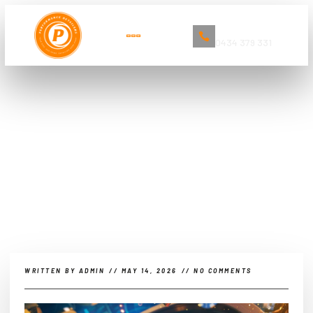
Book Now
0434 379 331
The Ultimate Guide to Car
Detailing and Cleaning Services in
Sydney
WRITTEN BY
ADMIN
//
MAY 14, 2026
//
NO COMMENTS