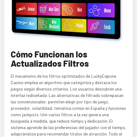
Cómo Funcionan los
Actualizados Filtros
El mecanismo de los filtros optimizados de LuckyCapone
Casino emplea un algoritmo que categoriza y destaca los
juegos según diversos criterios. Los usuarios descubren una
interfaz rediseñada. Las alternativas de filtrado sobrepasan
las convencionales: permiten elegir por tipo de juego,
proveedor, volatilidad, temática común en España y funciones
como jackpots. Unir varios filtros a la vez genera una
búsqueda a medida, que reduce tiempo y dedicación. El
sistema aprende de las preferencias del jugador con el tiempo,
adaptándose para recomendar títulos de atracción. Todo el