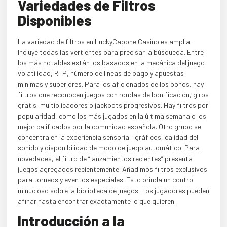
Variedades de Filtros
Disponibles
La variedad de filtros en LuckyCapone Casino es amplia.
Incluye todas las vertientes para precisar la búsqueda. Entre
los más notables están los basados en la mecánica del juego:
volatilidad, RTP, número de líneas de pago y apuestas
mínimas y superiores. Para los aficionados de los bonos, hay
filtros que reconocen juegos con rondas de bonificación, giros
gratis, multiplicadores o jackpots progresivos. Hay filtros por
popularidad, como los más jugados en la última semana o los
mejor calificados por la comunidad española. Otro grupo se
concentra en la experiencia sensorial: gráficos, calidad del
sonido y disponibilidad de modo de juego automático. Para
novedades, el filtro de “lanzamientos recientes” presenta
juegos agregados recientemente. Añadimos filtros exclusivos
para torneos y eventos especiales. Esto brinda un control
minucioso sobre la biblioteca de juegos. Los jugadores pueden
afinar hasta encontrar exactamente lo que quieren.
Introducción a la