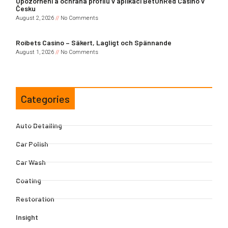
Upozornění a ochrana profilu v aplikaci BetOnRed Casino v
Česku
August 2, 2026
No Comments
Roibets Casino – Säkert, Lagligt och Spännande
August 1, 2026
No Comments
Categories
Auto Detailing
Car Polish
Car Wash
Coating
Restoration
Insight