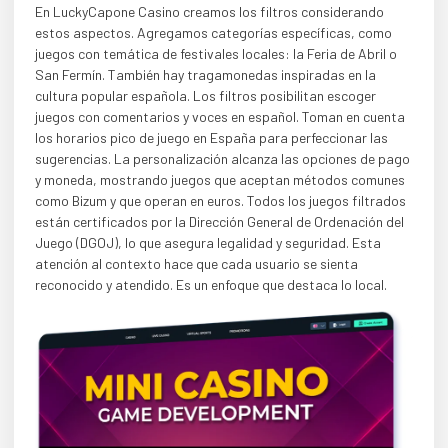
En LuckyCapone Casino creamos los filtros considerando
estos aspectos. Agregamos categorías específicas, como
juegos con temática de festivales locales: la Feria de Abril o
San Fermín. También hay tragamonedas inspiradas en la
cultura popular española. Los filtros posibilitan escoger
juegos con comentarios y voces en español. Toman en cuenta
los horarios pico de juego en España para perfeccionar las
sugerencias. La personalización alcanza las opciones de pago
y moneda, mostrando juegos que aceptan métodos comunes
como Bizum y que operan en euros. Todos los juegos filtrados
están certificados por la Dirección General de Ordenación del
Juego (DGOJ), lo que asegura legalidad y seguridad. Esta
atención al contexto hace que cada usuario se sienta
reconocido y atendido. Es un enfoque que destaca lo local.