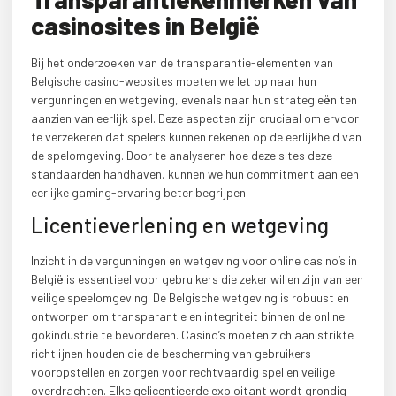
casinosites in België
Bij het onderzoeken van de transparantie-elementen van
Belgische casino-websites moeten we let op naar hun
vergunningen en wetgeving, evenals naar hun strategieën ten
aanzien van eerlijk spel. Deze aspecten zijn cruciaal om ervoor
te verzekeren dat spelers kunnen rekenen op de eerlijkheid van
de spelomgeving. Door te analyseren hoe deze sites deze
standaarden handhaven, kunnen we hun commitment aan een
eerlijke gaming-ervaring beter begrijpen.
Licentieverlening en wetgeving
Inzicht in de vergunningen en wetgeving voor online casino’s in
België is essentieel voor gebruikers die zeker willen zijn van een
veilige speelomgeving. De Belgische wetgeving is robuust en
ontworpen om transparantie en integriteit binnen de online
gokindustrie te bevorderen. Casino’s moeten zich aan strikte
richtlijnen houden die de bescherming van gebruikers
vooropstellen en zorgen voor rechtvaardig spel en veilige
overdrachten. Elke gelicentieerde exploitant wordt grondig