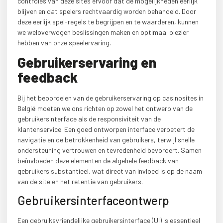
controles van deze sites ervoor dat de mogelijkheden eerlijk
blijven en dat spelers rechtvaardig worden behandeld. Door
deze eerlijk spel-regels te begrijpen en te waarderen, kunnen
we weloverwogen beslissingen maken en optimaal plezier
hebben van onze speelervaring.
Gebruikerservaring en
feedback
Bij het beoordelen van de gebruikerservaring op casinosites in
België moeten we ons richten op zowel het ontwerp van de
gebruikersinterface als de responsiviteit van de
klantenservice. Een goed ontworpen interface verbetert de
navigatie en de betrokkenheid van gebruikers, terwijl snelle
ondersteuning vertrouwen en tevredenheid bevordert. Samen
beïnvloeden deze elementen de algehele feedback van
gebruikers substantieel, wat direct van invloed is op de naam
van de site en het retentie van gebruikers.
Gebruikersinterfaceontwerp
Een gebruiksvriendelijke gebruikersinterface (UI) is essentieel