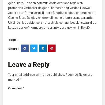
gebruikers. De open communicatie over spelregels en
promoties verbetert de gebruikerservaring verder. Hoewel
andere platforms vergelijkbare functies bieden, onderscheidt
Casino Sites Belgie zich door zijn consistente transparantie.
Uiteindelijk positioneert het zich als een aanbevelenswaardige
keuze voor geïnformeerd en verantwoord gokken in België.
Tags :
Share :
Leave a Reply
Your email address will not be published.
Required fields are
marked
*
Comment
*