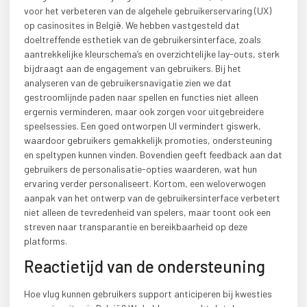
voor het verbeteren van de algehele gebruikerservaring (UX)
op casinosites in België. We hebben vastgesteld dat
doeltreffende esthetiek van de gebruikersinterface, zoals
aantrekkelijke kleurschema’s en overzichtelijke lay-outs, sterk
bijdraagt aan de engagement van gebruikers. Bij het
analyseren van de gebruikersnavigatie zien we dat
gestroomlijnde paden naar spellen en functies niet alleen
ergernis verminderen, maar ook zorgen voor uitgebreidere
speelsessies. Een goed ontworpen UI vermindert giswerk,
waardoor gebruikers gemakkelijk promoties, ondersteuning
en speltypen kunnen vinden. Bovendien geeft feedback aan dat
gebruikers de personalisatie-opties waarderen, wat hun
ervaring verder personaliseert. Kortom, een weloverwogen
aanpak van het ontwerp van de gebruikersinterface verbetert
niet alleen de tevredenheid van spelers, maar toont ook een
streven naar transparantie en bereikbaarheid op deze
platforms.
Reactietijd van de ondersteuning
Hoe vlug kunnen gebruikers support anticiperen bij kwesties