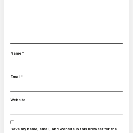
Name
*
Email
*
Website
Save my name, email, and website in this browser for the