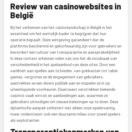
Review van casinowebsites in
België
Bij het verkennen van het casinolandschap in België is het
essentieel om het wettelijk kader te begrijpen dat hun
operatie bepaalt. Deze wetgeving garandeert dat de
platforms beschermd en geloofwaardig zijn voor gebruikers en
bevordert een cultuur van transparantie en aansprakelijkheid.
In deze context erkennen velen van ons het de noodzaak van
verscheidenheid in het spelaanbod van deze sites. Door een
variëteit aan spellen aan te bieden, van gokkasten tot table
games, vergroten ze de engagement van gebruikers,
aantrekken ze een divers publiek aan en inspelen ze in op
uiteenlopende voorkeuren. Daarnaast verstrekken bekende
casino’s vaak extra’s en aanbiedingen aan, waarmee ze
gebruikers uitnodigen om nieuwe belevingen op te doen. Deze
dynamische aanpak verbetert niet alleen onze spelervaring,
maar ondersteunt ook een duurzame milieu voor zowel spelers
als exploitanten.
Transparantiekenmerken van