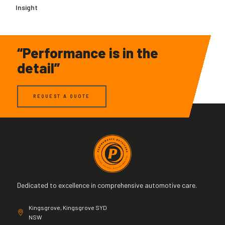
Insight
“Performance is in the
detail”
REQUEST A QUOTE
Dedicated to excellence in comprehensive automotive care.
Kingsgrove, Kingsgrove SYD
NSW