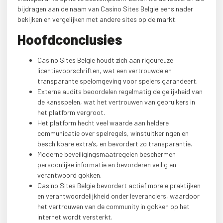
bijdragen aan de naam van Casino Sites België eens nader
bekijken en vergelijken met andere sites op de markt.
Hoofdconclusies
Casino Sites Belgie houdt zich aan rigoureuze
licentievoorschriften, wat een vertrouwde en
transparante spelomgeving voor spelers garandeert.
Externe audits beoordelen regelmatig de gelijkheid van
de kansspelen, wat het vertrouwen van gebruikers in
het platform vergroot.
Het platform hecht veel waarde aan heldere
communicatie over spelregels, winstuitkeringen en
beschikbare extra’s, en bevordert zo transparantie.
Moderne beveiligingsmaatregelen beschermen
persoonlijke informatie en bevorderen veilig en
verantwoord gokken.
Casino Sites Belgie bevordert actief morele praktijken
en verantwoordelijkheid onder leveranciers, waardoor
het vertrouwen van de community in gokken op het
internet wordt versterkt.