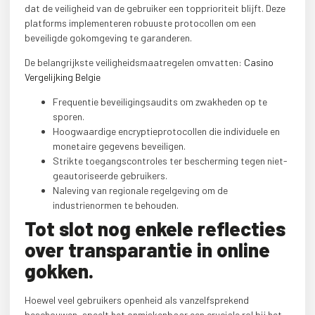
dat de veiligheid van de gebruiker een topprioriteit blijft. Deze
platforms implementeren robuuste protocollen om een
beveiligde gokomgeving te garanderen.
De belangrijkste veiligheidsmaatregelen omvatten:
Casino
Vergelijking Belgie
Frequentie beveiligingsaudits om zwakheden op te
sporen.
Hoogwaardige encryptieprotocollen die individuele en
monetaire gegevens beveiligen.
Strikte toegangscontroles ter bescherming tegen niet-
geautoriseerde gebruikers.
Naleving van regionale regelgeving om de
industrienormen te behouden.
Tot slot nog enkele reflecties
over transparantie in online
gokken.
Hoewel veel gebruikers openheid als vanzelfsprekend
beschouwen, speelt het onmiskenbaar een cruciale rol bij het