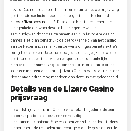
Lizaro Casino presenteert een interessante nieuwe prijsvraag
gestart die exclusief bedoeld is op gasten uit Nederland
https://lizarocasinos.eu/
. Deze actie biedt deelnemers de
gelegenheid om waardevolle beloningen te winnen,
eenvoudigweg door deel te nemen aan hun favoriete casino
games. Het plan benadrukt de betrokkenheid van het casino
aan de Nederlandse markt en de wens om gasten iets extra’s
terug te schenken. De actie is opgezet om tegelijk nieuwe als
bestaande leden te plezieren en geeft een toegankelijke
manier om in aanmerking te komen voor interessante prijzen.
Iedereen met een account bij Lizaro Casino dat staat met een
Nederlands adres mag meedoen aan deze unieke gelegenheid.
Details van de Lizaro Casino
prijsvraag
De wedstrijd van Lizaro Casino vindt plaats gedurende een
beperkte periode en bezit een eenvoudig
deelnamemechanisme. Spelers doen vanzelf mee door tijdens
de actieperiode te spelen met echt geld op de geselecteerde