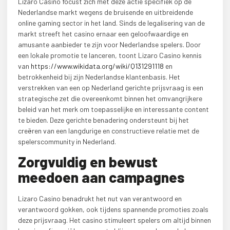
Lizaro Casino focust zich met deze actie specifiek op de
Nederlandse markt wegens de bruisende en uitbreidende
online gaming sector in het land. Sinds de legalisering van de
markt streeft het casino ernaar een geloofwaardige en
amusante aanbieder te zijn voor Nederlandse spelers. Door
een lokale promotie te lanceren, toont Lizaro Casino kennis
van
https://www.wikidata.org/wiki/Q131291118
en
betrokkenheid bij zijn Nederlandse klantenbasis. Het
verstrekken van een op Nederland gerichte prijsvraag is een
strategische zet die overeenkomt binnen het omvangrijkere
beleid van het merk om toepasselijke en interessante content
te bieden. Deze gerichte benadering ondersteunt bij het
creëren van een langdurige en constructieve relatie met de
spelerscommunity in Nederland.
Zorgvuldig en bewust
meedoen aan campagnes
Lizaro Casino benadrukt het nut van verantwoord en
verantwoord gokken, ook tijdens spannende promoties zoals
deze prijsvraag. Het casino stimuleert spelers om altijd binnen