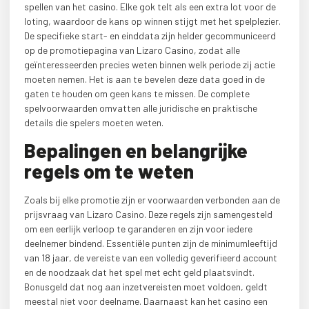
spellen van het casino. Elke gok telt als een extra lot voor de
loting, waardoor de kans op winnen stijgt met het spelplezier.
De specifieke start- en einddata zijn helder gecommuniceerd
op de promotiepagina van Lizaro Casino, zodat alle
geïnteresseerden precies weten binnen welk periode zij actie
moeten nemen. Het is aan te bevelen deze data goed in de
gaten te houden om geen kans te missen. De complete
spelvoorwaarden omvatten alle juridische en praktische
details die spelers moeten weten.
Bepalingen en belangrijke
regels om te weten
Zoals bij elke promotie zijn er voorwaarden verbonden aan de
prijsvraag van Lizaro Casino. Deze regels zijn samengesteld
om een eerlijk verloop te garanderen en zijn voor iedere
deelnemer bindend. Essentiële punten zijn de minimumleeftijd
van 18 jaar, de vereiste van een volledig geverifieerd account
en de noodzaak dat het spel met echt geld plaatsvindt.
Bonusgeld dat nog aan inzetvereisten moet voldoen, geldt
meestal niet voor deelname. Daarnaast kan het casino een