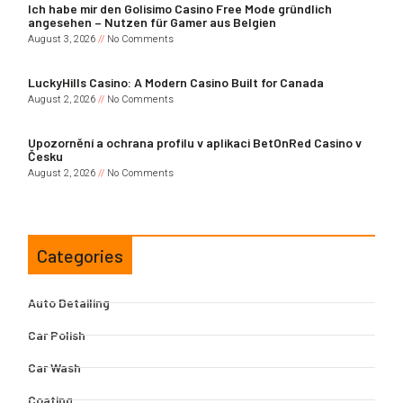
Ich habe mir den Golisimo Casino Free Mode gründlich
angesehen – Nutzen für Gamer aus Belgien
August 3, 2026
No Comments
LuckyHills Casino: A Modern Casino Built for Canada
August 2, 2026
No Comments
Upozornění a ochrana profilu v aplikaci BetOnRed Casino v
Česku
August 2, 2026
No Comments
Categories
Auto Detailing
Car Polish
Car Wash
Coating