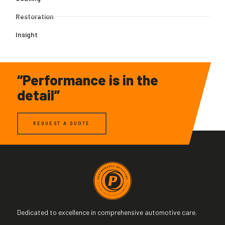
Restoration
Insight
“Performance is in the
detail”
REQUEST A QUOTE
Dedicated to excellence in comprehensive automotive care.