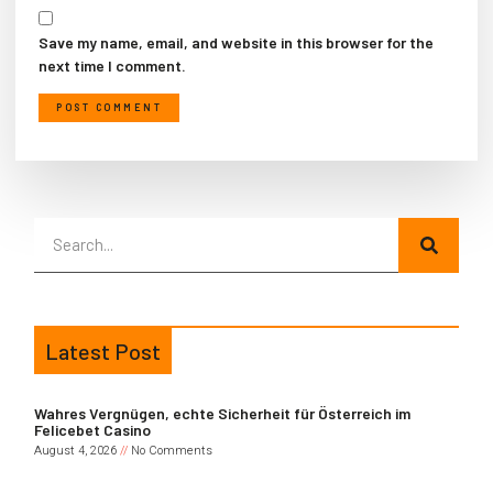
Save my name, email, and website in this browser for the
next time I comment.
Latest Post
Wahres Vergnügen, echte Sicherheit für Österreich im
Felicebet Casino
August 4, 2026
No Comments