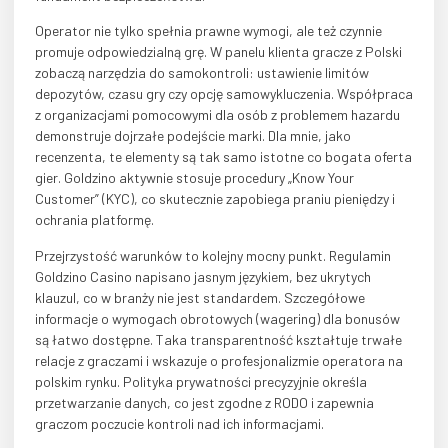
Operator nie tylko spełnia prawne wymogi, ale też czynnie
promuje odpowiedzialną grę. W panelu klienta gracze z Polski
zobaczą narzędzia do samokontroli: ustawienie limitów
depozytów, czasu gry czy opcję samowykluczenia. Współpraca
z organizacjami pomocowymi dla osób z problemem hazardu
demonstruje dojrzałe podejście marki. Dla mnie, jako
recenzenta, te elementy są tak samo istotne co bogata oferta
gier. Goldzino aktywnie stosuje procedury „Know Your
Customer” (KYC), co skutecznie zapobiega praniu pieniędzy i
ochrania platformę.
Przejrzystość warunków to kolejny mocny punkt. Regulamin
Goldzino Casino napisano jasnym językiem, bez ukrytych
klauzul, co w branży nie jest standardem. Szczegółowe
informacje o wymogach obrotowych (wagering) dla bonusów
są łatwo dostępne. Taka transparentność kształtuje trwałe
relacje z graczami i wskazuje o profesjonalizmie operatora na
polskim rynku. Polityka prywatności precyzyjnie określa
przetwarzanie danych, co jest zgodne z RODO i zapewnia
graczom poczucie kontroli nad ich informacjami.