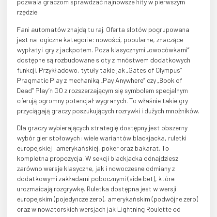
pozwala graczom sprawdzać najnowsze hity w pierwszym
rzędzie.
Fani automatów znajdą tu raj. Oferta slotów pogrupowana
jest na logiczne kategorie: nowości, popularne, znaczące
wypłaty i gry z jackpotem. Poza klasycznymi „owocówkami”
dostępne są rozbudowane sloty z mnóstwem dodatkowych
funkcji. Przykładowo, tytuły takie jak „Gates of Olympus”
Pragmatic Play z mechaniką „Pay Anywhere” czy „Book of
Dead” Play’n GO z rozszerzającym się symbolem specjalnym
oferują ogromny potencjał wygranych. To właśnie takie gry
przyciągają graczy poszukujących rozrywki i dużych mnożników.
Dla graczy wybierających strategię dostępny jest obszerny
wybór gier stołowych: wiele wariantów blackjacka, ruletki
europejskiej i amerykańskiej, poker oraz bakarat. To
kompletna propozycja. W sekcji blackjacka odnajdziesz
zarówno wersje klasyczne, jak i nowoczesne odmiany z
dodatkowymi zakładami pobocznymi (side bet), które
urozmaicają rozgrywkę. Ruletka dostępna jest w wersji
europejskim (pojedyncze zero), amerykańskim (podwójne zero)
oraz w nowatorskich wersjach jak Lightning Roulette od