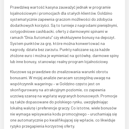
Prawdziwą wartość kasyna zauważyć jednak w programie
lojalnościowym i promocjach dla stałych klientów. Goldzino
systematycznie zapewnia graczom możliwości do zdobycia
dodatkowych korzyści. Są to turnieje z nagrodami pieniężnymi,
cotygodniowe cashbacki, oferty z darmowymi spinami w
ramach “Dnia Automatu” czy ekskluzywne bonusy na depozyt.
System punktów za grę, które można konwertować na
nagrody, działa bez zarzutu. Punkty naliczane są za każde
złożone euro i można je wymieniać na gotówkę, darmowe spiny
lub inne bonusy, stanowiąc realny program lojalnościowy.
Kluczowe są prawdziwe do zrealizowania warunki obrotu
bonusami. W mojej analizie zwracam szczególną uwagę na
współczynnik wageringu – w Goldzino często jest on
skonfigurowany na atrakcyjnym poziomie, co zapewnia
uczciwą szansę na wypłatę wygranych bonusowych. Promocje
są także dopasowane do polskiego rynku, uwzględniając
lokalną walutę i preferencje graczy. Co istotne, wiele bonusów
nie wymaga wpisywania kodu promocyjnego – uruchamiają się
one automatycznie po kwalifikującej się wpłacie, co likwiduje
ryzyko przegapienia korzystnej oferty.