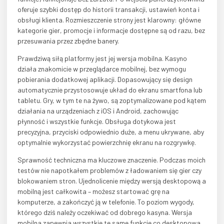
oferuje szybki dostęp do historii transakcji, ustawień konta i
obsługi klienta. Rozmieszczenie strony jest klarowny: główne
kategorie gier, promocje i informacje dostępne są od razu, bez
przesuwania przez zbędne banery.
Prawdziwą siłą platformy jest jej wersja mobilna. Kasyno
działa znakomicie w przeglądarce mobilnej, bez wymogu
pobierania dodatkowej aplikacji. Dopasowujący się design
automatycznie przystosowuje układ do ekranu smartfona lub
tabletu. Gry, w tym te na żywo, są zoptymalizowane pod kątem
działania na urządzeniach z iOS i Android, zachowując
płynność i wszystkie funkcje. Obsługa dotykowa jest
precyzyjna, przyciski odpowiednio duże, a menu ukrywane, aby
optymalnie wykorzystać powierzchnię ekranu na rozgrywkę.
Sprawność techniczna ma kluczowe znaczenie. Podczas moich
testów nie napotkałem problemów z ładowaniem się gier czy
blokowaniem stron. Ujednolicenie między wersją desktopową a
mobilną jest całkowita – możesz startować grę na
komputerze, a zakończyć ją w telefonie. To poziom wygody,
którego dziś należy oczekiwać od dobrego kasyna. Wersja
mobilna zapewnia wszystkie te same funkcje co desktopowa,