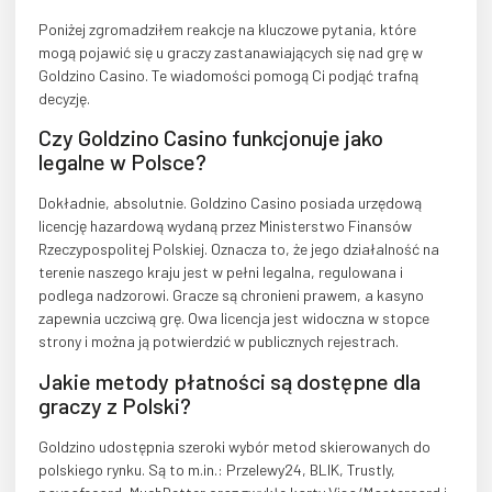
Poniżej zgromadziłem reakcje na kluczowe pytania, które
mogą pojawić się u graczy zastanawiających się nad grę w
Goldzino Casino. Te wiadomości pomogą Ci podjąć trafną
decyzję.
Czy Goldzino Casino funkcjonuje jako
legalne w Polsce?
Dokładnie, absolutnie. Goldzino Casino posiada urzędową
licencję hazardową wydaną przez Ministerstwo Finansów
Rzeczypospolitej Polskiej. Oznacza to, że jego działalność na
terenie naszego kraju jest w pełni legalna, regulowana i
podlega nadzorowi. Gracze są chronieni prawem, a kasyno
zapewnia uczciwą grę. Owa licencja jest widoczna w stopce
strony i można ją potwierdzić w publicznych rejestrach.
Jakie metody płatności są dostępne dla
graczy z Polski?
Goldzino udostępnia szeroki wybór metod skierowanych do
polskiego rynku. Są to m.in.: Przelewy24, BLIK, Trustly,