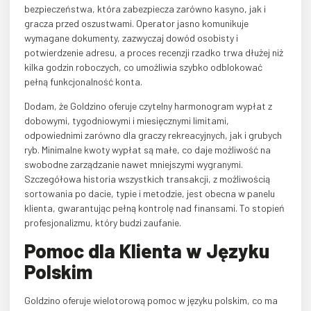
bezpieczeństwa, która zabezpiecza zarówno kasyno, jak i
gracza przed oszustwami. Operator jasno komunikuje
wymagane dokumenty, zazwyczaj dowód osobisty i
potwierdzenie adresu, a proces recenzji rzadko trwa dłużej niż
kilka godzin roboczych, co umożliwia szybko odblokować
pełną funkcjonalność konta.
Dodam, że Goldzino oferuje czytelny harmonogram wypłat z
dobowymi, tygodniowymi i miesięcznymi limitami,
odpowiednimi zarówno dla graczy rekreacyjnych, jak i grubych
ryb. Minimalne kwoty wypłat są małe, co daje możliwość na
swobodne zarządzanie nawet mniejszymi wygranymi.
Szczegółowa historia wszystkich transakcji, z możliwością
sortowania po dacie, typie i metodzie, jest obecna w panelu
klienta, gwarantując pełną kontrolę nad finansami. To stopień
profesjonalizmu, który budzi zaufanie.
Pomoc dla Klienta w Języku
Polskim
Goldzino oferuje wielotorową pomoc w języku polskim, co ma