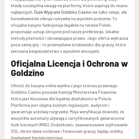
kładę szczególną uwagę na platformy, które aspirują do miana
najlepszych.
Duże Wygrane Goldzino Casino
nie tylko celuje, ale
konsekwentnie oferuje rozrywkę na wysokim poziomie. To
oficjalne kasyno funkcjonuje legalnie na terenie Polski,
proponując usługi skrojone pod nasze preferencje, lokalne
metody płatności i obowiązujące prawo. Jego oferta wykracza
poza samą grę – to przemyślane środowisko dla graczy, które
zestawia bezpieczeństwo z wysokimi emocjami.
Oficjalna Licencja i Ochrona w
Goldzino
Ufność do kasyna online wynika z jego statusu prawnego.
Goldzino Casino posiada licencją Ministerstwa Finansów,
która jest kluczowa dla legalnej działalności w Polsce.
Platforma jest objęta ścisłym regulacjom, audytom i
gwarantuje uczciwą rozgrywkę. Moja weryfikacja dowodzi, że
wszystkie automaty używają z certyfikowanych generatorów
liczb losowych (RNG). Dodatkowo, zaawansowane szyfrowanie
SSL chroni dane osobowe i finansowe graczy, będąc solidny
fundament bezpieczeństwa.