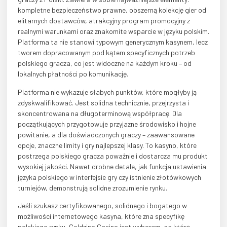
kompletne bezpieczeństwo prawne, obszerną kolekcję gier od
elitarnych dostawców, atrakcyjny program promocyjny z
realnymi warunkami oraz znakomite wsparcie w języku polskim.
Platforma ta nie stanowi typowym generycznym kasynem, lecz
tworem dopracowanym pod kątem specyficznych potrzeb
polskiego gracza, co jest widoczne na każdym kroku – od
lokalnych płatności po komunikację.
Platforma nie wykazuje słabych punktów, które mogłyby ją
zdyskwalifikować. Jest solidna technicznie, przejrzysta i
skoncentrowana na długoterminową współpracę. Dla
początkujących przygotowuje przyjazne środowisko i hojne
powitanie, a dla doświadczonych graczy – zaawansowane
opcje, znaczne limity i gry najlepszej klasy. To kasyno, które
postrzega polskiego gracza poważnie i dostarcza mu produkt
wysokiej jakości. Nawet drobne detale, jak funkcja ustawienia
języka polskiego w interfejsie gry czy istnienie złotówkowych
turniejów, demonstrują solidne zrozumienie rynku.
Jeśli szukasz certyfikowanego, solidnego i bogatego w
możliwości internetowego kasyna, które zna specyfikę
polskiego rynku, Goldzino Casino jest wyborem, na którą