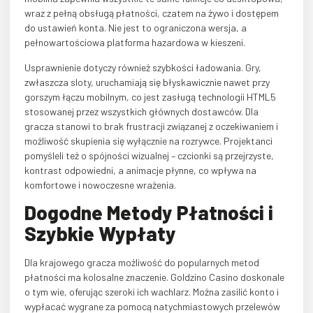
wraz z pełną obsługą płatności, czatem na żywo i dostępem
do ustawień konta. Nie jest to ograniczona wersja, a
pełnowartościowa platforma hazardowa w kieszeni.
Usprawnienie dotyczy również szybkości ładowania. Gry,
zwłaszcza sloty, uruchamiają się błyskawicznie nawet przy
gorszym łączu mobilnym, co jest zasługą technologii HTML5
stosowanej przez wszystkich głównych dostawców. Dla
gracza stanowi to brak frustracji związanej z oczekiwaniem i
możliwość skupienia się wyłącznie na rozrywce. Projektanci
pomyśleli też o spójności wizualnej – czcionki są przejrzyste,
kontrast odpowiedni, a animacje płynne, co wpływa na
komfortowe i nowoczesne wrażenia.
Dogodne Metody Płatności i
Szybkie Wypłaty
Dla krajowego gracza możliwość do popularnych metod
płatności ma kolosalne znaczenie. Goldzino Casino doskonale
o tym wie, oferując szeroki ich wachlarz. Można zasilić konto i
wypłacać wygrane za pomocą natychmiastowych przelewów