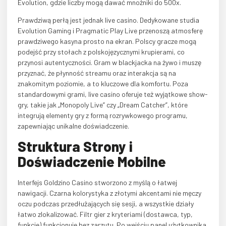
Evolution, gdzie liczby mogą dawać mnożniki do 500x.
Prawdziwą perłą jest jednak live casino. Dedykowane studia
Evolution Gaming i Pragmatic Play Live przenoszą atmosferę
prawdziwego kasyna prosto na ekran. Polscy gracze mogą
podejść przy stołach z polskojęzycznymi krupierami, co
przynosi autentyczności. Gram w blackjacka na żywo i muszę
przyznać, że płynność streamu oraz interakcja są na
znakomitym poziomie, a to kluczowe dla komfortu. Poza
standardowymi grami, live casino oferuje też wyjątkowe show-
gry, takie jak „Monopoly Live” czy „Dream Catcher”, które
integrują elementy gry z formą rozrywkowego programu,
zapewniając unikalne doświadczenie.
Struktura Strony i
Doświadczenie Mobilne
Interfejs Goldzino Casino stworzono z myślą o łatwej
nawigacji. Czarna kolorystyka z złotymi akcentami nie męczy
oczu podczas przedłużających się sesji, a wszystkie działy
łatwo zlokalizować. Filtr gier z kryteriami (dostawca, typ,
funkcje) funkcjonuje bez zarzutu. Po wejściu panel użytkownika