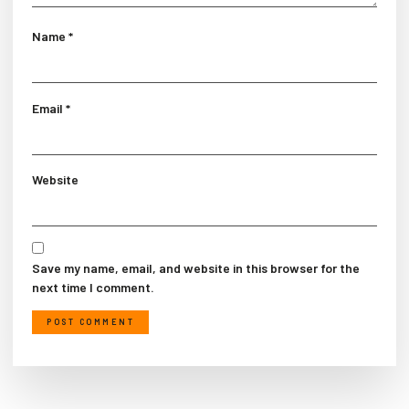
Name
*
Email
*
Website
Save my name, email, and website in this browser for the
next time I comment.