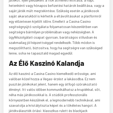
játékot. Ilyen példaként a fiók átmeneti letiltása, a napi,
hetenkénti vagy hónapos befizetési határok beállítása, vagy a
saját játék múlt megtekintése. Szükség esetén a játékosok
saját akaratukból is kérhetik a eltávolításukat a platformról
egy előzetesen kijelölt időre. Emellett a Casina Casino
segítségnyújtó szolgálata folyamatosan készenlétben van
segítségre bármilyen problémában vagy nehézségben. A
ügyfélszolgálati csapat gyorsan, barátságos stílusban és
szakmailag jól képzettséggel rendelkezik. Több módon is
megszólítható, biztosítva, hogy ha segítségre van szükséged
lenne, soha ne tapasztald magad egyedül.
Az Élő Kaszinó Kalandja
Az élő kaszinó a Casina Casino kiemelkedő erőssége, ami
valóban közel hozza a Vegas-érzést a lakásodba. Ez nem
pusztán játékokat jelent, hanem egy átfogó szórakoztató
élményt. Itt valós időben kommunikálhatsz a krupiékkal, sőt,
néha más játékosokkal is. A stúdiók professzionális
környezetben készülnek el, a legmodernebb technikával, ami
szavatolja a kristálytiszta képet és a tökéletes hangot. A
játékválaszték óriási: klasszikus rulett és blackjack