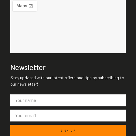
Newsletter
Stay updated with our latest offers and tips by subscribing to
our newsletter!
SIGN UP