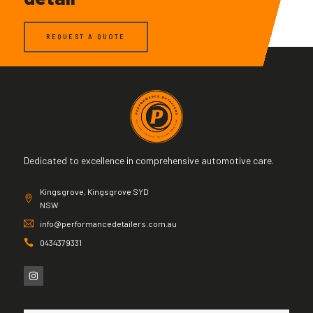
REQUEST A QUOTE
Dedicated to excellence in comprehensive automotive care.
Kingsgrove, Kingsgrove SYD
NSW
info@performancedetailers.com.au
0434379331