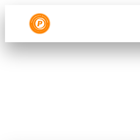
Home
Services
A
The Ultimate Guide 