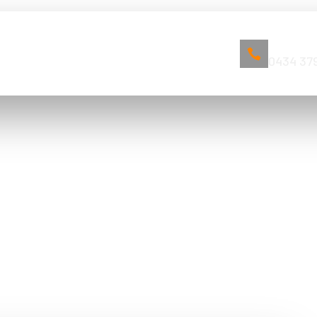
Book Now
bout Us
FAQ
Contact Us
0434 379
to Car Detailing and 
in Sydney