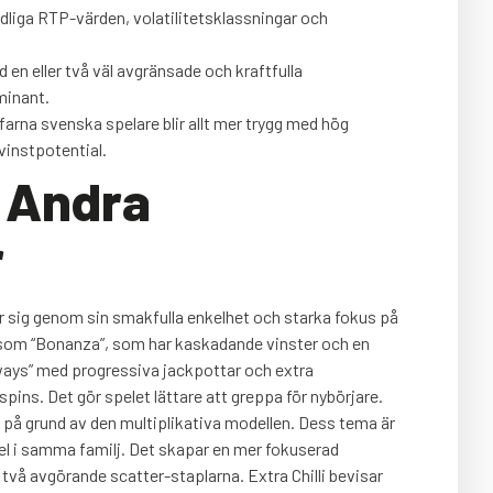
dliga RTP-värden, volatilitetsklassningar och
 en eller två väl avgränsade och kraftfulla
ominant.
arna svenska spelare blir allt mer trygg med hög
vinstpotential.
 Andra
r
r sig genom sin smakfulla enkelhet och starka fokus på
som “Bonanza”, som har kaskadande vinster och en
ways” med progressiva jackpottar och extra
espins. Det gör spelet lättare att greppa för nybörjare.
l på grund av den multiplikativa modellen. Dess tema är
l i samma familj. Det skapar en mer fokuserad
 två avgörande scatter-staplarna. Extra Chilli bevisar