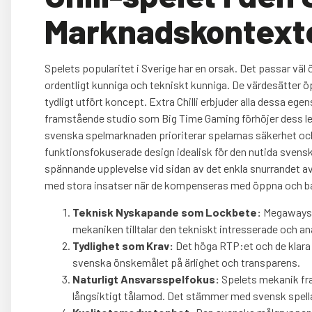
Marknadskontext
Spelets popularitet i Sverige har en orsak. Det passar vä
ordentligt kunniga och tekniskt kunniga. De värdesätter ö
tydligt utfört koncept. Extra Chilli erbjuder alla dessa e
framstående studio som Big Time Gaming förhöjer dess leg
svenska spelmarknaden prioriterar spelarnas säkerhet och
funktionsfokuserade design idealisk för den nutida svenska
spännande upplevelse vid sidan av det enkla snurrandet av
med stora insatser när de kompenseras med öppna och b
Teknisk Nyskapande som Lockbete:
Megaways™-
mekaniken tilltalar den tekniskt intresserade och a
Tydlighet som Krav:
Det höga RTP:et och de klara 
svenska önskemålet på ärlighet och transparens.
Naturligt Ansvarsspelfokus:
Spelets mekanik fra
långsiktigt tålamod. Det stämmer med svensk spella