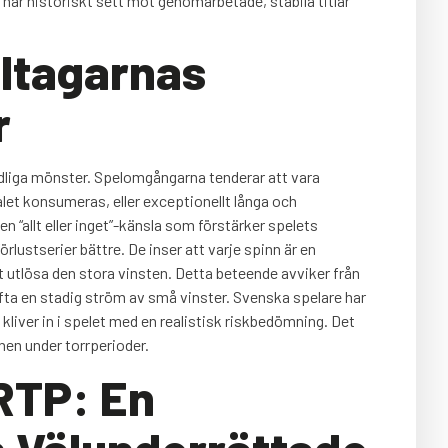
ar historiskt sett mot genomarbetade, stabila titlar
ltagarnas
r
tydliga mönster. Spelomgångarna tenderar att vara
let konsumeras, eller exceptionellt långa och
n “allt eller inget”-känsla som förstärker spelets
rlustserier bättre. De inser att varje spinn är en
tlösa den stora vinsten. Detta beteende avviker från
 ofta en stadig ström av små vinster. Svenska spelare har
e kliver in i spelet med en realistisk riskbedömning. Det
nen under torrperioder.
RTP: En