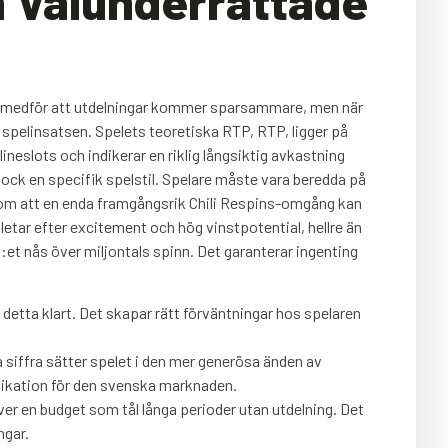
n Välunderrättade
Det medför att utdelningar kommer sparsammare, men när
n spelinsatsen. Spelets teoretiska RTP, RTP, ligger på
neslots och indikerar en riklig långsiktig avkastning
 dock en specifik spelstil. Spelare måste vara beredda på
 om att en enda framgångsrik Chili Respins-omgång kan
etar efter excitement och hög vinstpotential, hellre än
et nås över miljontals spinn. Det garanterar ingenting
detta klart. Det skapar rätt förväntningar hos spelaren
siffra sätter spelet i den mer generösa änden av
dikation för den svenska marknaden.
er en budget som tål långa perioder utan utdelning. Det
ngar.