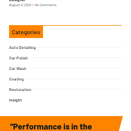
August 4, 2026
No Comments
Categories
Auto Detailing
Car Polish
Car Wash
Coating
Restoration
Insight
“Performance is in the