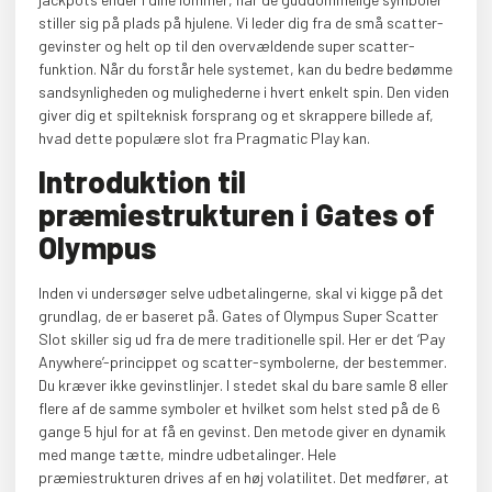
stiller sig på plads på hjulene. Vi leder dig fra de små scatter-
gevinster og helt op til den overvældende super scatter-
funktion. Når du forstår hele systemet, kan du bedre bedømme
sandsynligheden og mulighederne i hvert enkelt spin. Den viden
giver dig et spilteknisk forsprang og et skrappere billede af,
hvad dette populære slot fra Pragmatic Play kan.
Introduktion til
præmiestrukturen i Gates of
Olympus
Inden vi undersøger selve udbetalingerne, skal vi kigge på det
grundlag, de er baseret på. Gates of Olympus Super Scatter
Slot skiller sig ud fra de mere traditionelle spil. Her er det ‘Pay
Anywhere’-princippet og scatter-symbolerne, der bestemmer.
Du kræver ikke gevinstlinjer. I stedet skal du bare samle 8 eller
flere af de samme symboler et hvilket som helst sted på de 6
gange 5 hjul for at få en gevinst. Den metode giver en dynamik
med mange tætte, mindre udbetalinger. Hele
præmiestrukturen drives af en høj volatilitet. Det medfører, at