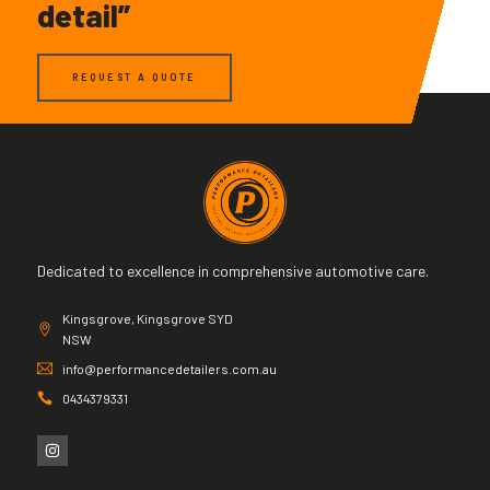
detail”
REQUEST A QUOTE
Dedicated to excellence in comprehensive automotive care.
Kingsgrove, Kingsgrove SYD
NSW
info@performancedetailers.com.au
0434379331