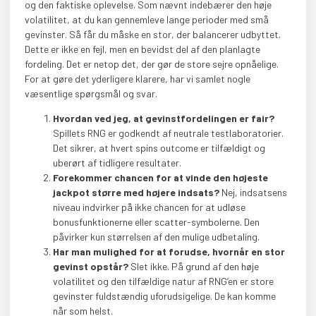
og den faktiske oplevelse. Som nævnt indebærer den høje
volatilitet, at du kan gennemleve lange perioder med små
gevinster. Så får du måske en stor, der balancerer udbyttet.
Dette er ikke en fejl, men en bevidst del af den planlagte
fordeling. Det er netop det, der gør de store sejre opnåelige.
For at gøre det yderligere klarere, har vi samlet nogle
væsentlige spørgsmål og svar.
Hvordan ved jeg, at gevinstfordelingen er fair?
Spillets RNG er godkendt af neutrale testlaboratorier.
Det sikrer, at hvert spins outcome er tilfældigt og
uberørt af tidligere resultater.
Forekommer chancen for at vinde den højeste
jackpot større med højere indsats?
Nej, indsatsens
niveau indvirker på ikke chancen for at udløse
bonusfunktionerne eller scatter-symbolerne. Den
påvirker kun størrelsen af den mulige udbetaling.
Har man mulighed for at forudse, hvornår en stor
gevinst opstår?
Slet ikke. På grund af den høje
volatilitet og den tilfældige natur af RNG’en er store
gevinster fuldstændig uforudsigelige. De kan komme
når som helst.