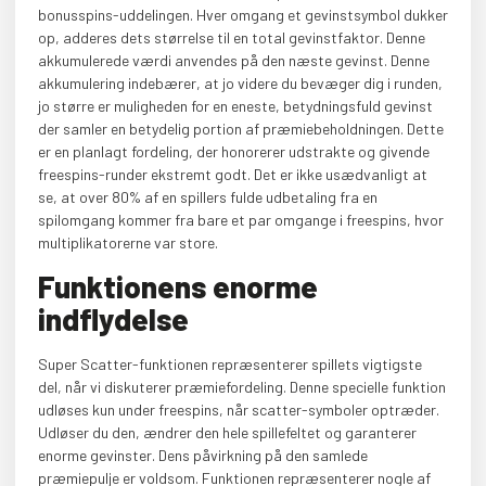
bonusspins-uddelingen. Hver omgang et gevinstsymbol dukker
op, adderes dets størrelse til en total gevinstfaktor. Denne
akkumulerede værdi anvendes på den næste gevinst. Denne
akkumulering indebærer, at jo videre du bevæger dig i runden,
jo større er muligheden for en eneste, betydningsfuld gevinst
der samler en betydelig portion af præmiebeholdningen. Dette
er en planlagt fordeling, der honorerer udstrakte og givende
freespins-runder ekstremt godt. Det er ikke usædvanligt at
se, at over 80% af en spillers fulde udbetaling fra en
spilomgang kommer fra bare et par omgange i freespins, hvor
multiplikatorerne var store.
Funktionens enorme
indflydelse
Super Scatter-funktionen repræsenterer spillets vigtigste
del, når vi diskuterer præmiefordeling. Denne specielle funktion
udløses kun under freespins, når scatter-symboler optræder.
Udløser du den, ændrer den hele spillefeltet og garanterer
enorme gevinster. Dens påvirkning på den samlede
præmiepulje er voldsom. Funktionen repræsenterer nogle af