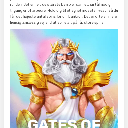
runden. Det er her, de største beløb er samlet. En tålmodig
tilgang er ofte bedre. Hold dig til et egnet indsatsniveau, så du
får det højeste antal spins for din bankroll. Det er ofte en mere
hensigtsmæssig vej end at spille alt på få, store spins.