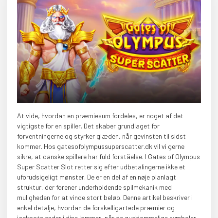
At vide, hvordan en præmiesum fordeles, er noget af det
vigtigste for en spiller. Det skaber grundlaget for
forventningerne og styrker glæden, når gevinsten til sidst
kommer. Hos gatesofolympussuperscatter.dk vil vi gerne
sikre, at danske spillere har fuld forståelse. I Gates of Olympus
Super Scatter Slot retter sig efter udbetalingerne ikke et
uforudsigeligt mønster. De er en del af en nøje planlagt
struktur, der forener underholdende spilmekanik med
muligheden for at vinde stort beløb. Denne artikel beskriver i
enkel detalje, hvordan de forskelligartede præmier og
jackpots ender i dine lommer, når de guddommelige symboler