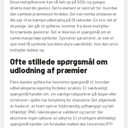
Disse multiplikatorer kan nå helt op på 500x og ganges
direkte med din gevinst. Dette element er centralt for, hvordan
den samlede præmiesum fordeles. Det kan nemlig omdanne en
lille sejr til en kæmpe udbetaling på få sekunder. En stor del af
de penge, der går til spillerne, kommer fra disse multiplier-
forstærkede gevinster. Det er ikke kun et spørgsmål om at
samle mange høje symboler. Systemet garanterer, at selv et
spin med få symboler kan blive uhyre værdifuldt, hvis den rette
multiplier dukker op.
Ofte stillede spørgsmål om
udlodning af præmier
Flere danske spillere har bestemte spørgsmål til, hvordan
udbetalingerne egentlig fordeles i praksis. Et sædvanligt
spørgsmål handler om, om særlige tidspunkter på dagen eller
strukturer i spillet har betydning for chancerne. Det afgørende
at huske er, at hvert spin er fuldstændig uafhængigt og helt
tilfældigt. RNG-teknologien er valideret og testet. Der
eksisterer ingen cykluser at udnytte. Et ytterligere almindeligt
spørgsmål handler om forskellen mellem den teoretiske RTP