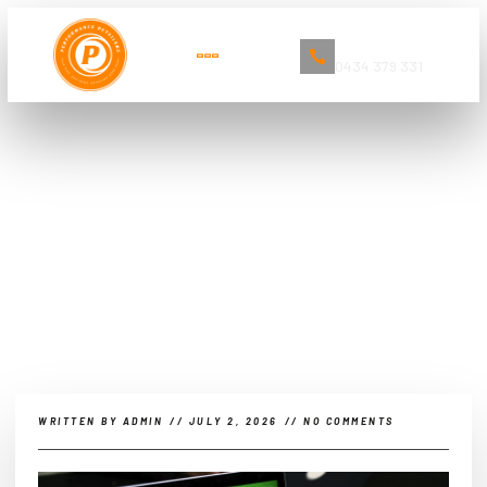
Book Now
0434 379 331
The Ultimate Guide to Car
Detailing and Cleaning Services in
Sydney
WRITTEN BY
ADMIN
//
JULY 2, 2026
//
NO COMMENTS