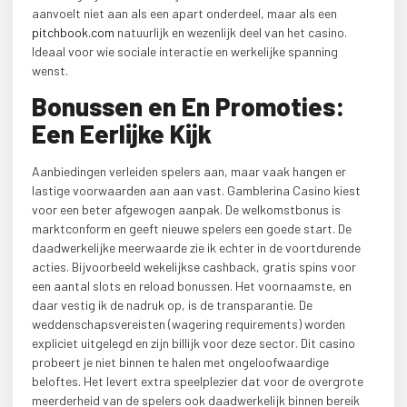
aanvoelt niet aan als een apart onderdeel, maar als een
pitchbook.com
natuurlijk en wezenlijk deel van het casino.
Ideaal voor wie sociale interactie en werkelijke spanning
wenst.
Bonussen en En Promoties:
Een Eerlijke Kijk
Aanbiedingen verleiden spelers aan, maar vaak hangen er
lastige voorwaarden aan aan vast. Gamblerina Casino kiest
voor een beter afgewogen aanpak. De welkomstbonus is
marktconform en geeft nieuwe spelers een goede start. De
daadwerkelijke meerwaarde zie ik echter in de voortdurende
acties. Bijvoorbeeld wekelijkse cashback, gratis spins voor
een aantal slots en reload bonussen. Het voornaamste, en
daar vestig ik de nadruk op, is de transparantie. De
weddenschapsvereisten (wagering requirements) worden
expliciet uitgelegd en zijn billijk voor deze sector. Dit casino
probeert je niet binnen te halen met ongeloofwaardige
beloftes. Het levert extra speelplezier dat voor de overgrote
meerderheid van de spelers ook daadwerkelijk binnen bereik