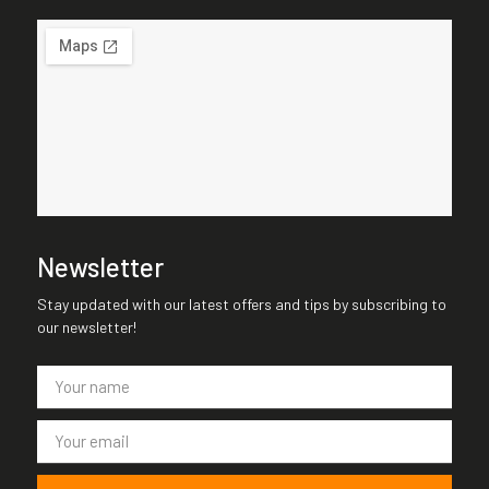
Newsletter
Stay updated with our latest offers and tips by subscribing to
our newsletter!