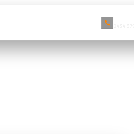
Book Now
bout Us
FAQ
Contact Us
0434 379
to Car Detailing and 
in Sydney