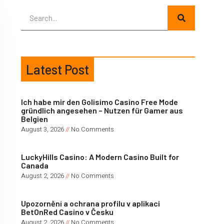
Latest Post
Ich habe mir den Golisimo Casino Free Mode
gründlich angesehen – Nutzen für Gamer aus
Belgien
August 3, 2026
No Comments
LuckyHills Casino: A Modern Casino Built for
Canada
August 2, 2026
No Comments
Upozornění a ochrana profilu v aplikaci
BetOnRed Casino v Česku
August 2, 2026
No Comments