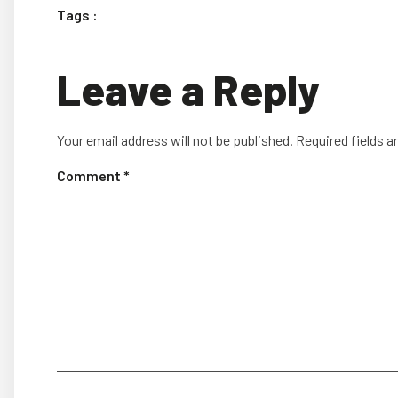
Tags :
Leave a Reply
Your email address will not be published.
Required fields 
Comment
*