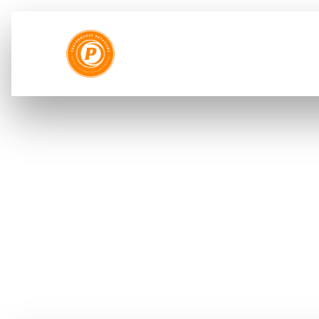
Home
Services
A
The Ultimate Guide 