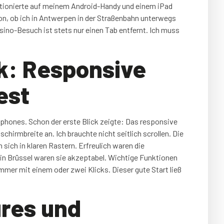
tionierte auf meinem Android-Handy und einem iPad
on, ob ich in Antwerpen in der Straßenbahn unterwegs
sino-Besuch ist stets nur einen Tab entfernt. Ich muss
k: Responsive
est
phones. Schon der erste Blick zeigte: Das responsive
dschirmbreite an. Ich brauchte nicht seitlich scrollen. Die
ich in klaren Rastern. Erfreulich waren die
in Brüssel waren sie akzeptabel. Wichtige Funktionen
mmer mit einem oder zwei Klicks. Dieser gute Start ließ
ures und