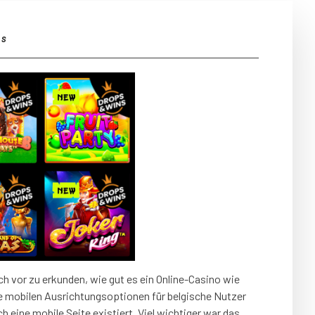
TS
ich vor zu erkunden, wie gut es ein Online-Casino wie
ie mobilen Ausrichtungsoptionen für belgische Nutzer
ch eine mobile Seite existiert. Viel wichtiger war das