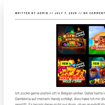
WRITTEN BY
ADMIN
//
JULY 7, 2026
//
NO COMMEN
Ich zocke gerne und bin oft in Belgien umher. Daher hatte 
Gambloria auf meinem Handy schlägt. Also habe ich mir d
geprüft. Es lag mir daran nicht nur drum, ob es grundsätzli