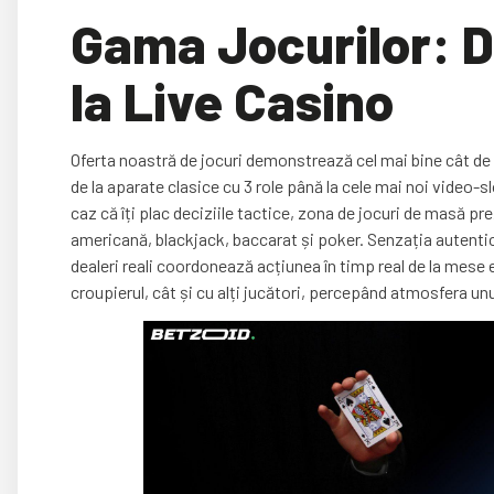
Gama Jocurilor: D
la Live Casino
Oferta noastră de jocuri demonstrează cel mai bine cât de va
de la aparate clasice cu 3 role până la cele mai noi video-
caz că îți plac deciziile tactice, zona de jocuri de masă pr
americană, blackjack, baccarat și poker. Senzația autentică
dealeri reali coordonează acțiunea în timp real de la mese 
croupierul, cât și cu alți jucători, percepând atmosfera un