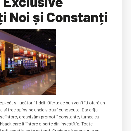
e Exclusive
i Noi și Constanți
, cât și jucătorii fideli. Oferta de bun venit îți oferă un
 și free spins pe unele sloturi cunoscute. Dar grija
e se întorc, organizăm promoții constante, turnee cu
ack care îți întorc o parte din investiție. Toate
ă știi exact la ce te aștepți. Credem că bonusurile ar