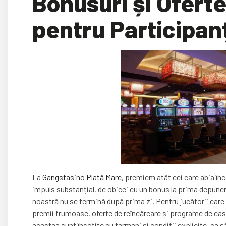
Bonusuri și Ofert
pentru Participanț
La
Gangstasino Plată Mare
, premiem atât cei care abia încep
impuls substanțial, de obicei cu un bonus la prima depunere
noastră nu se termină după prima zi. Pentru jucătorii car
premii frumoase, oferte de reîncărcare și programe de cashb
acestea sunt însoțite cu termeni și condiții explicite, ca s