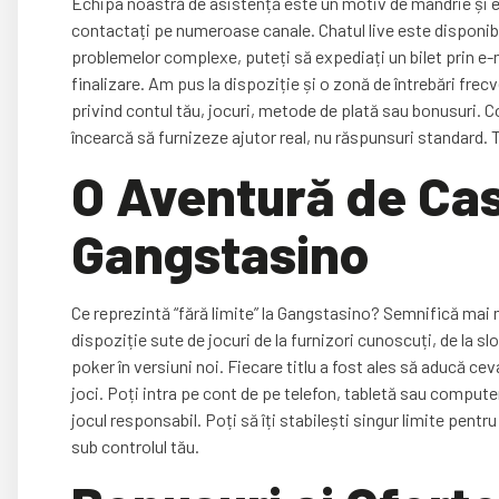
Echipa noastră de asistență este un motiv de mândrie și es
contactați pe numeroase canale. Chatul live este disponibil
problemelor complexe, puteți să expediați un bilet prin e-
finalizare. Am pus la dispoziție și o zonă de întrebări frec
privind contul tău, jocuri, metode de plată sau bonusuri. C
încearcă să furnizeze ajutor real, nu răspunsuri standard. 
O Aventură de Casi
Gangstasino
Ce reprezintă “fără limite” la Gangstasino? Semnifică mai mul
dispoziție sute de jocuri de la furnizori cunoscuți, de la sl
poker în versiuni noi. Fiecare titlu a fost ales să aducă cev
joci. Poți intra pe cont de pe telefon, tabletă sau computer
jocul responsabil. Poți să îți stabilești singur limite pen
sub controlul tău.