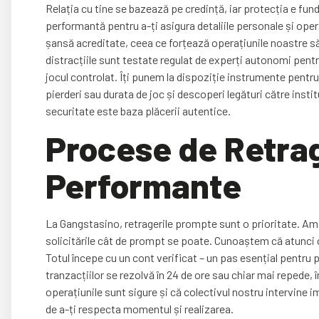
Relația cu tine se bazează pe credință, iar protecția e f
performantă pentru a-ți asigura detaliile personale și opera
șansă acreditate, ceea ce forțează operațiunile noastre s
distracțiile sunt testate regulat de experți autonomi pent
jocul controlat. Îți punem la dispoziție instrumente pentru 
pierderi sau durata de joc și descoperi legături către insti
securitate este baza plăcerii autentice.
Procese de Retrag
Performante
La Gangstasino, retragerile prompte sunt o prioritate. Am 
solicitările cât de prompt se poate. Cunoaștem că atunci câ
Totul începe cu un cont verificat – un pas esențial pentru 
tranzacțiilor se rezolvă în 24 de ore sau chiar mai repede
operațiunile sunt sigure și că colectivul nostru intervine i
de a-ți respecta momentul și realizarea.