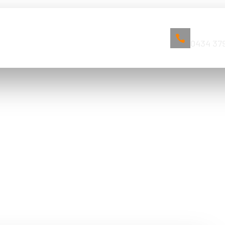
Book Now
bout Us
FAQ
Contact Us
0434 379
to Car Detailing and 
in Sydney