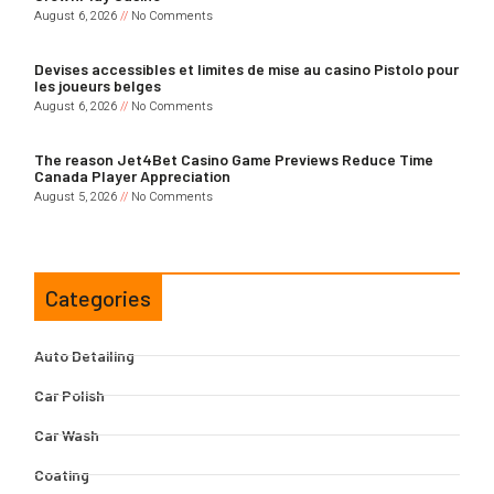
August 6, 2026
No Comments
Devises accessibles et limites de mise au casino Pistolo pour
les joueurs belges
August 6, 2026
No Comments
The reason Jet4Bet Casino Game Previews Reduce Time
Canada Player Appreciation
August 5, 2026
No Comments
Categories
Auto Detailing
Car Polish
Car Wash
Coating