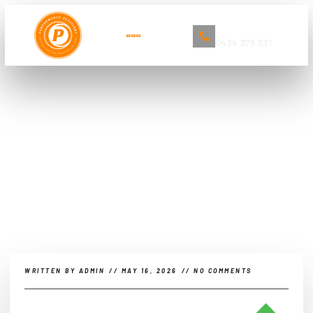
Book Now
0434 379 331
The Ultimate Guide to Car
Detailing and Cleaning Services in
Sydney
WRITTEN BY
ADMIN
//
MAY 16, 2026
//
NO COMMENTS