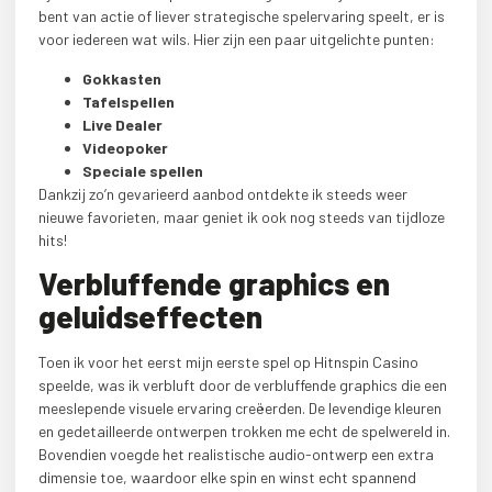
bent van actie of liever strategische spelervaring speelt, er is
voor iedereen wat wils. Hier zijn een paar uitgelichte punten:
Gokkasten
Tafelspellen
Live Dealer
Videopoker
Speciale spellen
Dankzij zo’n gevarieerd aanbod ontdekte ik steeds weer
nieuwe favorieten, maar geniet ik ook nog steeds van tijdloze
hits!
Verbluffende graphics en
geluidseffecten
Toen ik voor het eerst mijn eerste spel op Hitnspin Casino
speelde, was ik verbluft door de verbluffende graphics die een
meeslepende visuele ervaring creëerden. De levendige kleuren
en gedetailleerde ontwerpen trokken me echt de spelwereld in.
Bovendien voegde het realistische audio-ontwerp een extra
dimensie toe, waardoor elke spin en winst echt spannend