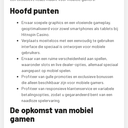
Hoofd punten
Ervaar soepele graphics en een vloeiende gameplay,
geoptimaliseerd voor zowel smartphones als tablets bij
Hitnspin Casino.
Verplaats moeiteloos met een eenvoudig te gebruiken
interface die speciaal is ontworpen voor mobiele
gebruikers.
Ervaar van een ruime verscheidenheid aan spellen,
waaronder slots en live dealer-opties, allemaal speciaal
aangepast op mobiel spelen.
Profiteer van gulle promoties en exclusieve bonussen
die alleen beschikbaar zijn voor mobiele gamers.
Profiteer van responsieve klantenservice en variabele
betalingsopties, zodat u gegarandeerd bent van een
naadloze spelervaring.
De opkomst van mobiel
gamen