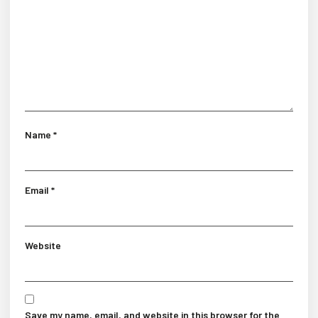
Name
*
Email
*
Website
Save my name, email, and website in this browser for the