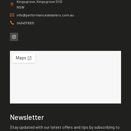
Kingsgrove, Kingsgrove SYD
NSW
info@performancedetailers.com.au
0434379331
Newsletter
Stay updated with our latest offers and tips by subscribing to