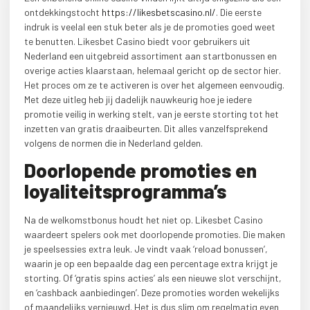
ontdekkingstocht
https://likesbetscasino.nl/
. Die eerste
indruk is veelal een stuk beter als je de promoties goed weet
te benutten. Likesbet Casino biedt voor gebruikers uit
Nederland een uitgebreid assortiment aan startbonussen en
overige acties klaarstaan, helemaal gericht op de sector hier.
Het proces om ze te activeren is over het algemeen eenvoudig.
Met deze uitleg heb jij dadelijk nauwkeurig hoe je iedere
promotie veilig in werking stelt, van je eerste storting tot het
inzetten van gratis draaibeurten. Dit alles vanzelfsprekend
volgens de normen die in Nederland gelden.
Doorlopende promoties en
loyaliteitsprogramma’s
Na de welkomstbonus houdt het niet op. Likesbet Casino
waardeert spelers ook met doorlopende promoties. Die maken
je speelsessies extra leuk. Je vindt vaak ‘reload bonussen’,
waarin je op een bepaalde dag een percentage extra krijgt je
storting. Of ‘gratis spins acties’ als een nieuwe slot verschijnt,
en ‘cashback aanbiedingen’. Deze promoties worden wekelijks
of maandelijks vernieuwd. Het is dus slim om regelmatig even