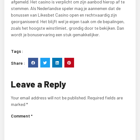
afgemeld. Het casino is verplicht om zijn aanbod hierop af te
stemmen. Als Nederlandse speler mag je aannemen dat de
bonussen van Likesbet Casino open en rechtvaardig zijn
georganiseerd. Het blijft wel je eigen taak om de bepalingen,
zoals het hoogste winstlimiet, grondig door te bekijken. Dan
wordt je bonuservaring een stuk gemakkelijker.
Tags :
Share :
Leave a Reply
Your email address will not be published.
Required fields are
marked
*
Comment
*