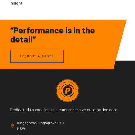
Insight
“Performance is in the
detail”
REQUEST A QUOTE
Dedicated to excellence in comprehensive automotive care.
Kingsgrove, Kingsgrove SYD
NSW