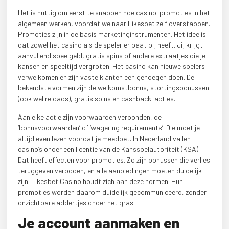
Het is nuttig om eerst te snappen hoe casino-promoties in het
algemeen werken, voordat we naar Likesbet zelf overstappen.
Promoties zijn in de basis marketinginstrumenten. Het idee is
dat zowel het casino als de speler er baat bij heeft. Jij krijgt
aanvullend speelgeld, gratis spins of andere extraatjes die je
kansen en speeltijd vergroten. Het casino kan nieuwe spelers
verwelkomen en zijn vaste klanten een genoegen doen. De
bekendste vormen zijn de welkomstbonus, stortingsbonussen
(ook wel reloads), gratis spins en cashback-acties.
Aan elke actie zijn voorwaarden verbonden, de
‘bonusvoorwaarden’ of ‘wagering requirements’. Die moet je
altijd even lezen voordat je meedoet. In Nederland vallen
casino’s onder een licentie van de Kansspelautoriteit (KSA).
Dat heeft effecten voor promoties. Zo zijn bonussen die verlies
teruggeven verboden, en alle aanbiedingen moeten duidelijk
zijn. Likesbet Casino houdt zich aan deze normen. Hun
promoties worden daarom duidelijk gecommuniceerd, zonder
onzichtbare addertjes onder het gras.
Je account aanmaken en