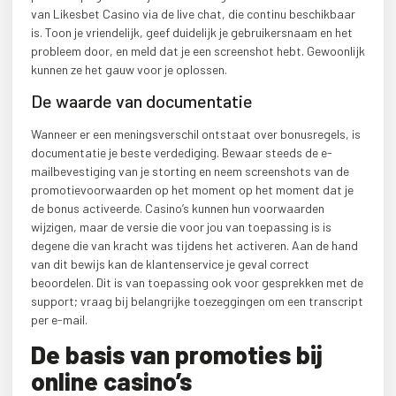
van Likesbet Casino via de live chat, die continu beschikbaar
is. Toon je vriendelijk, geef duidelijk je gebruikersnaam en het
probleem door, en meld dat je een screenshot hebt. Gewoonlijk
kunnen ze het gauw voor je oplossen.
De waarde van documentatie
Wanneer er een meningsverschil ontstaat over bonusregels, is
documentatie je beste verdediging. Bewaar steeds de e-
mailbevestiging van je storting en neem screenshots van de
promotievoorwaarden op het moment op het moment dat je
de bonus activeerde. Casino’s kunnen hun voorwaarden
wijzigen, maar de versie die voor jou van toepassing is is
degene die van kracht was tijdens het activeren. Aan de hand
van dit bewijs kan de klantenservice je geval correct
beoordelen. Dit is van toepassing ook voor gesprekken met de
support; vraag bij belangrijke toezeggingen om een transcript
per e-mail.
De basis van promoties bij
online casino’s