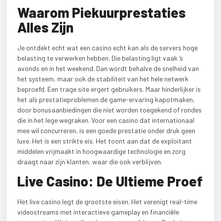
Waarom Piekuurprestaties
Alles Zijn
Je ontdekt echt wat een casino echt kan als de servers hoge
belasting te verwerken hebben. Die belasting ligt vaak ‘s
avonds en in het weekend. Dan wordt behalve de snelheid van
het systeem, maar ook de stabiliteit van het hele netwerk
beproefd. Een trage site ergert gebruikers. Maar hinderlijker is
het als prestatieproblemen de game-ervaring kapotmaken,
door bonusaanbiedingen die niet worden toegekend of rondes
die in het lege wegraken. Voor een casino dat internationaal
mee wil concurreren, is een goede prestatie onder druk geen
luxe. Het is een strikte eis. Het toont aan dat de exploitant
middelen vrijmaakt in hoogwaardige technologie en zorg
draagt naar zijn klanten, waar die ook verblijven.
Live Casino: De Ultieme Proef
Het live casino legt de grootste eisen. Het verenigt real-time
videostreams met interactieve gameplay en financiële