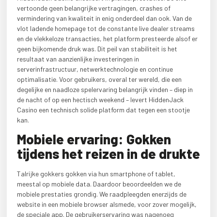
vertoonde geen belangrijke vertragingen, crashes of
vermindering van kwaliteit in enig onderdeel dan ook. Van de
vlot ladende homepage tot de constante live dealer streams
en de vlekkeloze transacties, het platform presteerde alsof er
geen bijkomende druk was. Dit peil van stabiliteit is het
resultaat van aanzienlijke investeringen in
serverinfrastructuur, netwerktechnologie en continue
optimalisatie. Voor gebruikers, overal ter wereld, die een
degelijke en naadloze spelervaring belangrijk vinden – diep in
de nacht of op een hectisch weekend – levert HiddenJack
Casino een technisch solide platform dat tegen een stootje
kan.
Mobiele ervaring: Gokken
tijdens het reizen in de drukte
Talrijke gokkers gokken via hun smartphone of tablet,
meestal op mobiele data. Daardoor beoordeelden we de
mobiele prestaties grondig. We raadpleegden enerzijds de
website in een mobiele browser alsmede, voor zover mogelijk,
de speciale app. De gebruikerservaring was nagenoeg