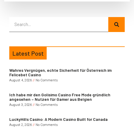
Latest Post
Wahres Vergnügen, echte Sicherheit für Österreich im
Felicebet Casino
August 4, 2026
No Comments
Ich habe mir den Golisimo Casino Free Mode gründlich
angesehen – Nutzen für Gamer aus Belgien
August 3, 2026
No Comments
LuckyHills Casino: A Modern Casino Built for Canada
August 2, 2026
No Comments