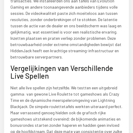
transacties. We installeerden ons aan tafels van Evolution
Gaming en andere toonaangevende aanbieders tijdens volle
sessies. De videokwaliteit paste zich moeiteloos aan tussen
resoluties, zonder onderbrekingen of te stokken. De latentie
tussen de actie van de dealer en ons beeldscherm was laag en
gelijkmatig, wat essentieel is voor een realistische ervaring.
Inzetten plaatsen en praten verliep zonder problemen. Deze
betrouwbaarheid onder extreme omstandigheden bewijst dat
HiddenJack heeft een krachtige streaming-infrastructuur en
betrouwbare serverpartners.
Vergelijkingen van Verschillende
Live Spellen
Niet alle live spellen zijn hetzelfde. We testten een uitgebreid
gamma: van gewone Live Roulette tot gameshows als Crazy
Time en de dynamische meerspeleromgeving van Lightning
Blackjack. De simpele roulettetafels werkten uiteraard perfect.
Maar verrassend genoeg hielden ook de grafisch rijke
gameshows uitstekend overeind; de bijkomende animaties en
bonusrondes starten zonder haperen en hadden geen invloed
op de hoofdstream. Dat deze mate van consistentie over zulke