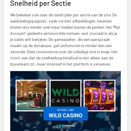
Snelheid per Sectie
We bekeken ook naar de laadtijden per sectie van de site. De
aanbiedingspagina’s, vaak vol met afbeeldingen, kwamen
binnen iets minder snel maar hielden binnen de perken. Het ‘Mijn
Account’-gedeelte antwoordde meteen, wat cruciaal is als je
je saldo wilt bekijken. De gamezoeker, die een aanspraak
maakt op de database, gaf uitkomsten in minder dan een
seconde. Deze consistentie over de volledige site is knap. Het
toont aan dat de snelheidsoptimalisatie niet alleen aan de
bovenkant zit, maar intensief in het platform is verweven.