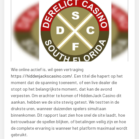
Wie online actief is, wil geen vertraging
https://hiddenjackscasino.com/
. Een titel die hapert op het
moment dat de spanning toeneemt, of een live dealer die
stopt op het belangrijkste moment, dat kan de avond
verpesten. Om erachter te komen of HiddenJack Casino dit
aankan, hebben we de site stevig getest. We testten in de
drukste uren, wanneer duizenden spelers simultaan
binnenkomen. Dit rapport laat zien hoe snel de site laadt, hoe
betrouwbaar de spellen blijken, of betalingen veilig zijn en hoe
de complete ervaring is wanneer het platform maximaal wordt
gebruikt.