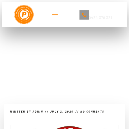
Book Now
0434 379 331
The Ultimate Guide to Car
Detailing and Cleaning Services in
Sydney
WRITTEN BY
ADMIN
//
JULY 2, 2026
//
NO COMMENTS