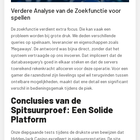
Verdere Analyse van de Zoekfunctie voor
spellen
De zoekfunctie verdient extra focus. Die kan vaak een
probleem worden bij grote druk. We deden verschillende
queries op spelnaam, leverancier en eigenschappen zoals
‘Megaways’. De antwoord was bijna direct, zonder dat het
systeem vertraagde op ons invoeren. Dat impliceert dat de
databasequery’s goed in elkaar steken en dat de servers
toereikend rekenkracht alloceren voor deze operatie. Voor een
gamer die razendsnel zijn lievelings spel wil terugvinden tussen
ontelbare mogelijkheden, maakt dat ene detail een significant
verschil in bedieningsgemak tijdens de piek.
Conclusies van de
Spitsuurproef: Een Solide
Platform
Onze diepgaande tests tijdens de drukste uren bewijzen dat
HiddenJack Casino excelleert in piekuurprestaties. De site