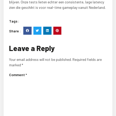
blijven. Onze tests lieten echter een consistente, lage latency
zien die geschikt is voor real-time gameplay vanuit Nederland.
Tags :
Share :
Leave a Reply
Your email address will not be published.
Required fields are
marked
*
Comment
*