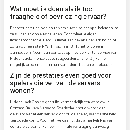
Wat moet ik doen als ik toch
traagheid of bevriezing ervaar?
Probeer eerst de pagina te vernieuwen of het spel helemaal af
te sluiten en opnieuw te laden. Controleer je eigen
internetconnectie. Gebruik liever een bekabelde verbinding of
zorg voor een sterk Wi-Fi-signaal. Blijft het probleem
aanhouden? Neem dan contact op met de klantenservice van
HiddenJack. In onze tests reageerden zij snel. Zij kunnen
mogelijk problemen aan hun kant identificeren of oplossen.
Zijn de prestaties even goed voor
spelers die ver van de servers
wonen?
HiddenJack Casino gebruikt vermoedelijk een wereldwijd
Content Delivery Network. Statische inhoud wordt dan
geleverd vanaf een server dicht bij de speler, wat de snelheid
ten goede komt. Voor het live casino, dat afhankelijk is van
centrale streams, kan een minimale vertraging aanwezig