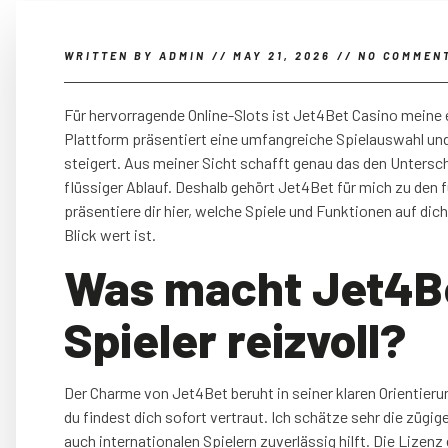
WRITTEN BY
ADMIN
//
MAY 21, 2026
//
NO COMMEN
Für hervorragende Online-Slots ist Jet4Bet Casino meine
Plattform präsentiert eine umfangreiche Spielauswahl und 
steigert. Aus meiner Sicht schafft genau das den Untersc
flüssiger Ablauf. Deshalb gehört Jet4Bet für mich zu den f
präsentiere dir hier, welche Spiele und Funktionen auf d
Blick wert ist.
Was macht Jet4Be
Spieler reizvoll?
Der Charme von Jet4Bet beruht in seiner klaren Orientierun
du findest dich sofort vertraut. Ich schätze sehr die züg
auch internationalen Spielern zuverlässig hilft. Die Lizen