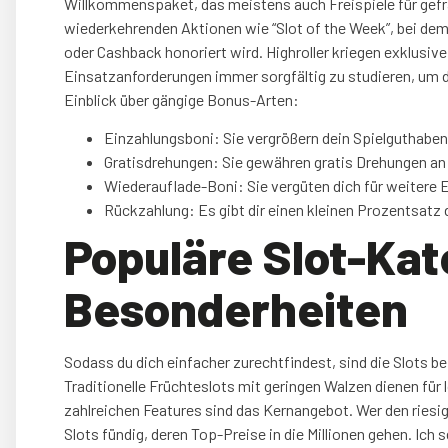
Willkommenspaket, das meistens auch Freispiele für gefra
wiederkehrenden Aktionen wie “Slot of the Week”, bei dem 
oder Cashback honoriert wird. Highroller kriegen exklusive
Einsatzanforderungen immer sorgfältig zu studieren, um 
Einblick über gängige Bonus-Arten:
Einzahlungsboni: Sie vergrößern dein Spielguthaben
Gratisdrehungen: Sie gewähren gratis Drehungen an 
Wiederauflade-Boni: Sie vergüten dich für weiter
Rückzahlung: Es gibt dir einen kleinen Prozentsatz 
Populäre Slot-Kat
Besonderheiten
Sodass du dich einfacher zurechtfindest, sind die Slots be
Traditionelle Früchteslots mit geringen Walzen dienen fü
zahlreichen Features sind das Kernangebot. Wer den riesi
Slots fündig, deren Top-Preise in die Millionen gehen. Ich 