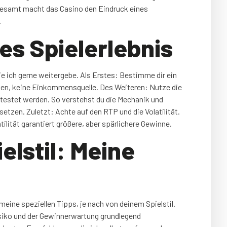
nsgesamt macht das Casino den Eindruck eines
.
les Spielerlebnis
ie ich gerne weitergebe. Als Erstes: Bestimme dir ein
ügen, keine Einkommensquelle. Des Weiteren: Nutze die
etestet werden. So verstehst du die Mechanik und
insetzen. Zuletzt: Achte auf den RTP und die Volatilität.
atilität garantiert größere, aber spärlichere Gewinne.
ielstil: Meine
 meine speziellen Tipps, je nach von deinem Spielstil.
Risiko und der Gewinnerwartung grundlegend