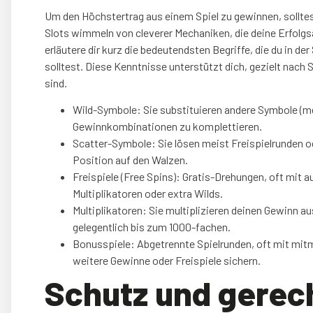
Um den Höchstertrag aus einem Spiel zu gewinnen, solltes
Slots wimmeln von cleverer Mechaniken, die deine Erfolg
erläutere dir kurz die bedeutendsten Begriffe, die du in d
solltest. Diese Kenntnisse unterstützt dich, gezielt nach
sind.
Wild-Symbole: Sie substituieren andere Symbole (me
Gewinnkombinationen zu komplettieren.
Scatter-Symbole: Sie lösen meist Freispielrunden od
Position auf den Walzen.
Freispiele (Free Spins): Gratis-Drehungen, oft mi
Multiplikatoren oder extra Wilds.
Multiplikatoren: Sie multiplizieren deinen Gewinn a
gelegentlich bis zum 1000-fachen.
Bonusspiele: Abgetrennte Spielrunden, oft mit mit
weitere Gewinne oder Freispiele sichern.
Schutz und gerech