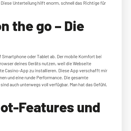
iese Unterteilung hilft enorm, schnell das Richtige für
n the go – Die
f Smartphone oder Tablet ab. Der mobile Komfort bei
Browser deines Geräts nutzen, weil die Webseite
erte Casino-App zu installieren. Diese App verschafft mir
onen und eine runde Performance. Die gesamte
sind auch unterwegs voll verfügbar. Man hat das Gefühl,
lot-Features und