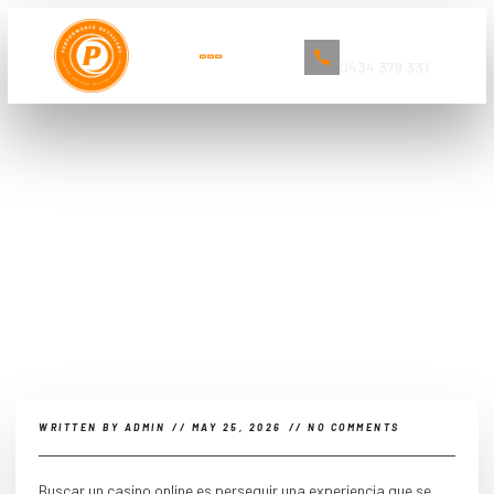
Book Now
0434 379 331
The Ultimate Guide to Car
Detailing and Cleaning Services in
Sydney
WRITTEN BY
ADMIN
//
MAY 25, 2026
//
NO COMMENTS
Buscar un casino online es perseguir una experiencia que se