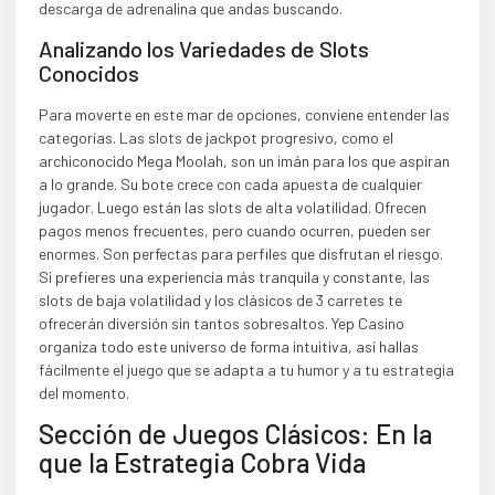
descarga de adrenalina que andas buscando.
Analizando los Variedades de Slots
Conocidos
Para moverte en este mar de opciones, conviene entender las
categorías. Las slots de jackpot progresivo, como el
archiconocido Mega Moolah, son un imán para los que aspiran
a lo grande. Su bote crece con cada apuesta de cualquier
jugador. Luego están las slots de alta volatilidad. Ofrecen
pagos menos frecuentes, pero cuando ocurren, pueden ser
enormes. Son perfectas para perfiles que disfrutan el riesgo.
Si prefieres una experiencia más tranquila y constante, las
slots de baja volatilidad y los clásicos de 3 carretes te
ofrecerán diversión sin tantos sobresaltos. Yep Casino
organiza todo este universo de forma intuitiva, así hallas
fácilmente el juego que se adapta a tu humor y a tu estrategia
del momento.
Sección de Juegos Clásicos: En la
que la Estrategia Cobra Vida