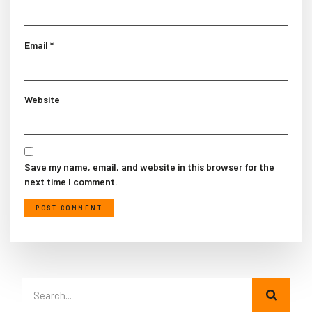
Email
*
Website
Save my name, email, and website in this browser for the
next time I comment.