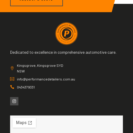
Dedicated to excellence in comprehensive automotive care.
Kingsgrove, Kingsgrove SYD
NSW
info@performancedetailers.com.au
0434379331