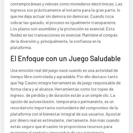
contemporáneas y veloces como monederos electrónicas. Las
ingresos son prácticamente al instante para la gran parte, lo
que me deja actuar sin demora sin demoras. Cuando toca
cobrar las ganado, el proceso es igualmente transparente.
Los plazos son asumibles y la protección es esencial. Esta
fluidez en las transacciones es esencial. Mantiene el compás
de la diversión y, principalmente, la confianza en la
plataforma.
El Enfoque con un Juego Saludable
Una emoción real del juego nace cuando es una actividad de
tiempo libre controlada y agradable. Por ello destaco tanto
que Yep Casino integre herramientas de juego responsable de
forma clara y al alcance. Herramientas como los topes de
ingreso, de pérdida y de duración están a un simple clic. La
opción de autoexclusión, temporaria o permanente, es un
recordatorio importante contundente del compromiso de la
plataforma con el bienestar integral de sus usuarios. Apostar
por dinero real es estimulante, ciertamente. Aún más cuando
estás seguro que el casino te proporciona recursos para
mantener el control y aprovechar de una experiencia