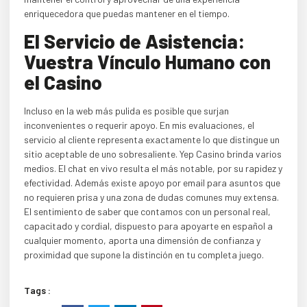
enriquecedora que puedas mantener en el tiempo.
El Servicio de Asistencia:
Vuestra Vínculo Humano con
el Casino
Incluso en la web más pulida es posible que surjan
inconvenientes o requerir apoyo. En mis evaluaciones, el
servicio al cliente representa exactamente lo que distingue un
sitio aceptable de uno sobresaliente. Yep Casino brinda varios
medios. El chat en vivo resulta el más notable, por su rapidez y
efectividad. Además existe apoyo por email para asuntos que
no requieren prisa y una zona de dudas comunes muy extensa.
El sentimiento de saber que contamos con un personal real,
capacitado y cordial, dispuesto para apoyarte en español a
cualquier momento, aporta una dimensión de confianza y
proximidad que supone la distinción en tu completa juego.
Tags :