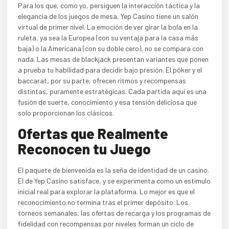
Para los que, como yo, persiguen la interacción táctica y la
elegancia de los juegos de mesa, Yep Casino tiene un salón
virtual de primer nivel. La emoción de ver girar la bola en la
ruleta, ya sea la Europea (con su ventaja para la casa más
baja) o la Americana (con su doble cero), no se compara con
nada. Las mesas de blackjack presentan variantes que ponen
a prueba tu habilidad para decidir bajo presión. El póker y el
baccarat, por su parte, ofrecen ritmos y recompensas
distintas, puramente estratégicas. Cada partida aquí es una
fusión de suerte, conocimiento y esa tensión deliciosa que
solo proporcionan los clásicos.
Ofertas que Realmente
Reconocen tu Juego
El paquete de bienvenida es la seña de identidad de un casino.
El de Yep Casino satisface, y se experimenta como un estímulo
inicial real para explorar la plataforma. Lo mejor es que el
reconocimiento no termina tras el primer depósito. Los
torneos semanales, las ofertas de recarga y los programas de
fidelidad con recompensas por niveles forman un ciclo de