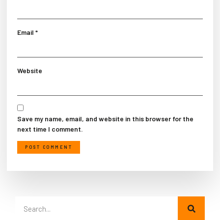
Email
*
Website
Save my name, email, and website in this browser for the
next time I comment.