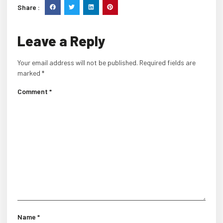
Share :
Leave a Reply
Your email address will not be published.
Required fields are
marked
*
Comment
*
Name
*