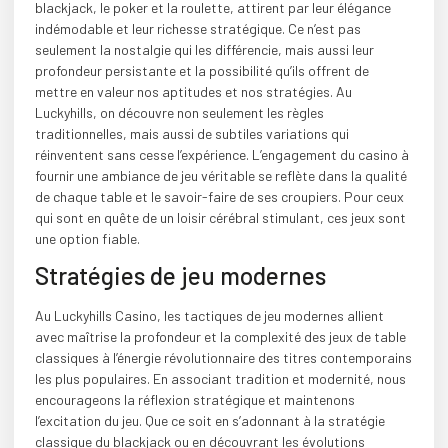
blackjack, le poker et la roulette, attirent par leur élégance
indémodable et leur richesse stratégique. Ce n’est pas
seulement la nostalgie qui les différencie, mais aussi leur
profondeur persistante et la possibilité qu’ils offrent de
mettre en valeur nos aptitudes et nos stratégies. Au
Luckyhills, on découvre non seulement les règles
traditionnelles, mais aussi de subtiles variations qui
réinventent sans cesse l’expérience. L’engagement du casino à
fournir une ambiance de jeu véritable se reflète dans la qualité
de chaque table et le savoir-faire de ses croupiers. Pour ceux
qui sont en quête de un loisir cérébral stimulant, ces jeux sont
une option fiable.
Stratégies de jeu modernes
Au Luckyhills Casino, les tactiques de jeu modernes allient
avec maîtrise la profondeur et la complexité des jeux de table
classiques à l’énergie révolutionnaire des titres contemporains
les plus populaires. En associant tradition et modernité, nous
encourageons la réflexion stratégique et maintenons
l’excitation du jeu. Que ce soit en s’adonnant à la stratégie
classique du blackjack ou en découvrant les évolutions