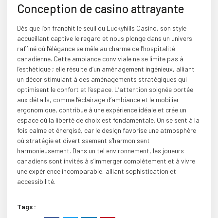
Conception de casino attrayante
Dès que l’on franchit le seuil du Luckyhills Casino, son style
accueillant captive le regard et nous plonge dans un univers
raffiné où l’élégance se mêle au charme de l’hospitalité
canadienne. Cette ambiance conviviale ne se limite pas à
l’esthétique ; elle résulte d’un aménagement ingénieux, alliant
un décor stimulant à des aménagements stratégiques qui
optimisent le confort et l’espace. L’attention soignée portée
aux détails, comme l’éclairage d’ambiance et le mobilier
ergonomique, contribue à une expérience idéale et crée un
espace où la liberté de choix est fondamentale. On se sent à la
fois calme et énergisé, car le design favorise une atmosphère
où stratégie et divertissement s’harmonisent
harmonieusement. Dans un tel environnement, les joueurs
canadiens sont invités à s’immerger complètement et à vivre
une expérience incomparable, alliant sophistication et
accessibilité.
Tags :