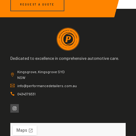
REQUEST A QUOTE
Dedicated to excellence in comprehensive automotive care.
Kingsgrove, Kingsgrove SYD
NSW
info@performancedetailers.com.au
0434379331