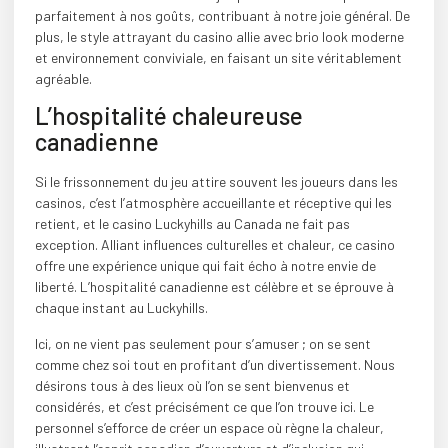
parfaitement à nos goûts, contribuant à notre joie général. De
plus, le style attrayant du casino allie avec brio look moderne
et environnement conviviale, en faisant un site véritablement
agréable.
L’hospitalité chaleureuse
canadienne
Si le frissonnement du jeu attire souvent les joueurs dans les
casinos, c’est l’atmosphère accueillante et réceptive qui les
retient, et le casino Luckyhills au Canada ne fait pas
exception. Alliant influences culturelles et chaleur, ce casino
offre une expérience unique qui fait écho à notre envie de
liberté. L’hospitalité canadienne est célèbre et se éprouve à
chaque instant au Luckyhills.
Ici, on ne vient pas seulement pour s’amuser ; on se sent
comme chez soi tout en profitant d’un divertissement. Nous
désirons tous à des lieux où l’on se sent bienvenus et
considérés, et c’est précisément ce que l’on trouve ici. Le
personnel s’efforce de créer un espace où règne la chaleur,