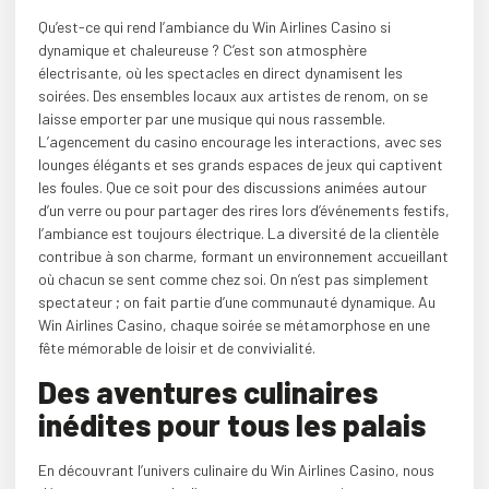
Qu’est-ce qui rend l’ambiance du Win Airlines Casino si
dynamique et chaleureuse ? C’est son atmosphère
électrisante, où les spectacles en direct dynamisent les
soirées. Des ensembles locaux aux artistes de renom, on se
laisse emporter par une musique qui nous rassemble.
L’agencement du casino encourage les interactions, avec ses
lounges élégants et ses grands espaces de jeux qui captivent
les foules. Que ce soit pour des discussions animées autour
d’un verre ou pour partager des rires lors d’événements festifs,
l’ambiance est toujours électrique. La diversité de la clientèle
contribue à son charme, formant un environnement accueillant
où chacun se sent comme chez soi. On n’est pas simplement
spectateur ; on fait partie d’une communauté dynamique. Au
Win Airlines Casino, chaque soirée se métamorphose en une
fête mémorable de loisir et de convivialité.
Des aventures culinaires
inédites pour tous les palais
En découvrant l’univers culinaire du Win Airlines Casino, nous