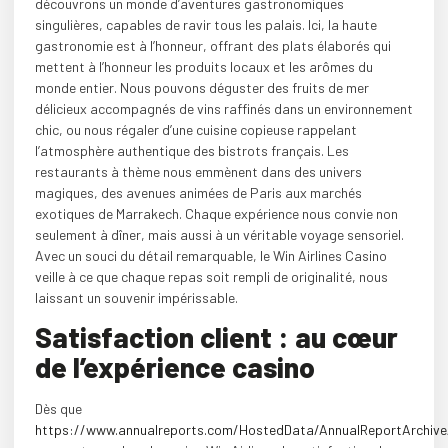
découvrons un monde d’aventures gastronomiques
singulières, capables de ravir tous les palais. Ici, la haute
gastronomie est à l’honneur, offrant des plats élaborés qui
mettent à l’honneur les produits locaux et les arômes du
monde entier. Nous pouvons déguster des fruits de mer
délicieux accompagnés de vins raffinés dans un environnement
chic, ou nous régaler d’une cuisine copieuse rappelant
l’atmosphère authentique des bistrots français. Les
restaurants à thème nous emmènent dans des univers
magiques, des avenues animées de Paris aux marchés
exotiques de Marrakech. Chaque expérience nous convie non
seulement à dîner, mais aussi à un véritable voyage sensoriel.
Avec un souci du détail remarquable, le Win Airlines Casino
veille à ce que chaque repas soit rempli de originalité, nous
laissant un souvenir impérissable.
Satisfaction client : au cœur
de l’expérience casino
Dès que
https://www.annualreports.com/HostedData/AnnualReportArchiv