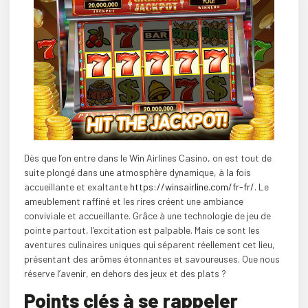
Dès que l’on entre dans le Win Airlines Casino, on est tout de
suite plongé dans une atmosphère dynamique, à la fois
accueillante et exaltante
https://winsairline.com/fr-fr/
. Le
ameublement raffiné et les rires créent une ambiance
conviviale et accueillante. Grâce à une technologie de jeu de
pointe partout, l’excitation est palpable. Mais ce sont les
aventures culinaires uniques qui séparent réellement cet lieu,
présentant des arômes étonnantes et savoureuses. Que nous
réserve l’avenir, en dehors des jeux et des plats ?
Points clés à se rappeler