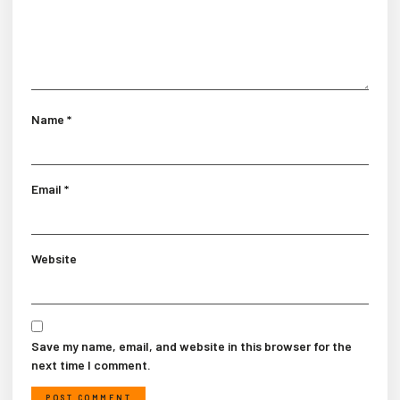
Name
*
Email
*
Website
Save my name, email, and website in this browser for the
next time I comment.