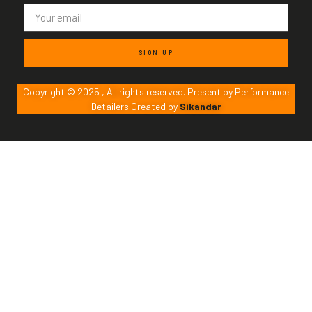
SIGN UP
Copyright © 2025 , All rights reserved. Present by Performance
Detailers Created by
Sikandar