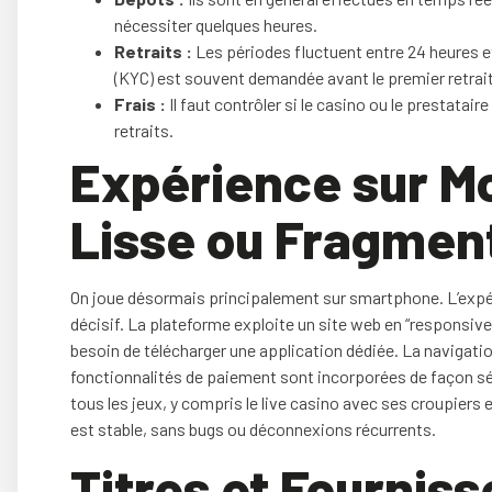
nécessiter quelques heures.
Retraits :
Les périodes fluctuent entre 24 heures et
(KYC) est souvent demandée avant le premier retrait
Frais :
Il faut contrôler si le casino ou le prestatai
retraits.
Expérience sur Mob
Lisse ou Fragmen
On joue désormais principalement sur smartphone. L’expé
décisif. La plateforme exploite un site web en “responsive de
besoin de télécharger une application dédiée. La navigation 
fonctionnalités de paiement sont incorporées de façon sé
tous les jeux, y compris le live casino avec ses croupiers 
est stable, sans bugs ou déconnexions récurrents.
Titres et Fourniss