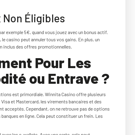
 Non Éligibles
ar exemple 5€, quand vous jouez avec un bonus actif.
le casino peut annuler tous vos gains. En plus, un
 inclus des offres promotionnelles.
ment Pour Les
dité ou Entrave ?
ctions est primordiale. Winnita Casino offre plusieurs
 Visa et Mastercard, les virements bancaires et des
sont acceptés. Cependant, on ne retrouve pas de options
banques en ligne. Cela peut constituer un frein. Les
 avec les e-wallets. Avec une carte, cela peut