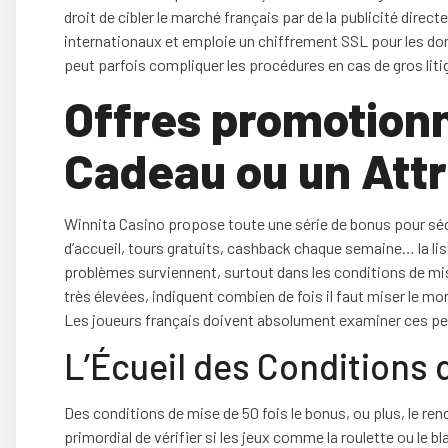
droit de cibler le marché français par de la publicité direc
internationaux et emploie un chiffrement SSL pour les donn
peut parfois compliquer les procédures en cas de gros liti
Offres promotionn
Cadeau ou un Att
Winnita Casino propose toute une série de bonus pour sédu
d’accueil, tours gratuits, cashback chaque semaine… la list
problèmes surviennent, surtout dans les conditions de mi
très élevées, indiquent combien de fois il faut miser le mo
Les joueurs français doivent absolument examiner ces pet
L’Écueil des Conditions 
Des conditions de mise de 50 fois le bonus, ou plus, le ren
primordial de vérifier si les jeux comme la roulette ou le b