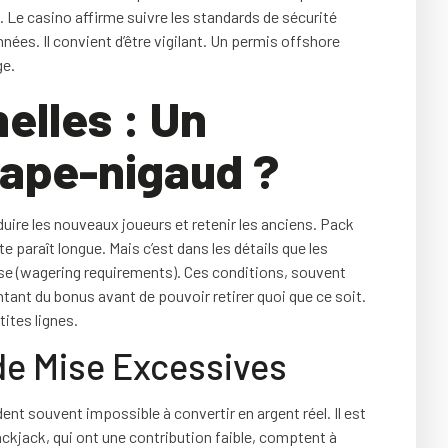
te. Le casino affirme suivre les standards de sécurité
ées. Il convient d’être vigilant. Un permis offshore
ge.
elles : Un
rape-nigaud ?
ire les nouveaux joueurs et retenir les anciens. Pack
e paraît longue. Mais c’est dans les détails que les
se (wagering requirements). Ces conditions, souvent
ntant du bonus avant de pouvoir retirer quoi que ce soit.
ites lignes.
de Mise Excessives
dent souvent impossible à convertir en argent réel. Il est
lackjack, qui ont une contribution faible, comptent à