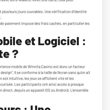
 plusieurs jours ouvrables. Une vérification d’identité
.
re de paiement impose des frais cachés, en particulier les
ile et Logiciel :
te ?
rience mobile de Winnita Casino est donc un facteur
sign”. Il se conforme à la taille de l’écran sans qu’on ait
est intuitive, les jeux se affichent vite et les
curisée. Les participants ont ainsi accès à presque
en direct, depuis un appareil iOS ou Android. L’ensemble
eurs : Une