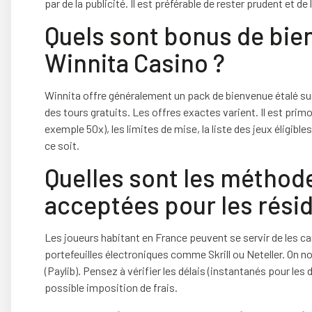
par de la publicité. Il est préférable de rester prudent et d
Quels sont bonus de bie
Winnita Casino ?
Winnita offre généralement un pack de bienvenue étalé sur
des tours gratuits. Les offres exactes varient. Il est primo
exemple 50x), les limites de mise, la liste des jeux éligible
ce soit.
Quelles sont les méthod
acceptées pour les résid
Les joueurs habitant en France peuvent se servir de les ca
portefeuilles électroniques comme Skrill ou Neteller. On 
(Paylib). Pensez à vérifier les délais (instantanés pour les 
possible imposition de frais.