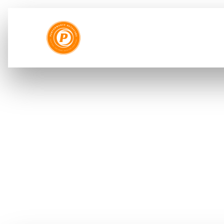
Home
Services
A
The Ultimate Guide 