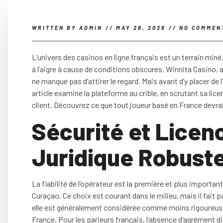
WRITTEN BY
ADMIN
//
MAY 26, 2026
//
NO COMMEN
L’univers des casinos en ligne français est un terrain min
à l’aigre à cause de conditions obscures. Winnita Casino,
ne manque pas d’attirer le regard. Mais avant d’y placer de l
article examine la plateforme au crible, en scrutant sa li
client. Découvrez ce que tout joueur basé en France devrai
Sécurité et Licen
Juridique Robuste
La fiabilité de l’opérateur est la première et plus import
Curaçao. Ce choix est courant dans le milieu, mais il fait p
elle est généralement considérée comme moins rigoureus
France. Pour les parieurs français, l’absence d’agrément di