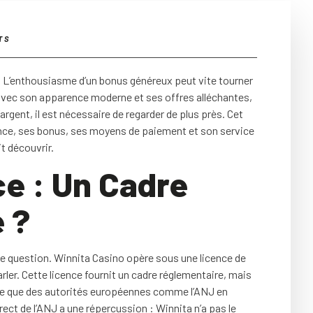
TS
é. L’enthousiasme d’un bonus généreux peut vite tourner
 avec son apparence moderne et ses offres alléchantes,
’argent, il est nécessaire de regarder de plus près. Cet
cence, ses bonus, ses moyens de paiement et son service
t découvrir.
ce : Un Cadre
 ?
ante question. Winnita Casino opère sous une licence de
arler. Cette licence fournit un cadre réglementaire, mais
e que des autorités européennes comme l’ANJ en
rect de l’ANJ a une répercussion : Winnita n’a pas le