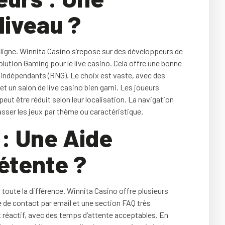
Niveau ?
n ligne. Winnita Casino s’repose sur des développeurs de
olution Gaming pour le live casino. Cela offre une bonne
s indépendants (RNG). Le choix est vaste, avec des
t un salon de live casino bien garni. Les joueurs
peut être réduit selon leur localisation. La navigation
lasser les jeux par thème ou caractéristique.
 : Une Aide
étente ?
t toute la différence. Winnita Casino offre plusieurs
e de contact par email et une section FAQ très
 réactif, avec des temps d’attente acceptables. En