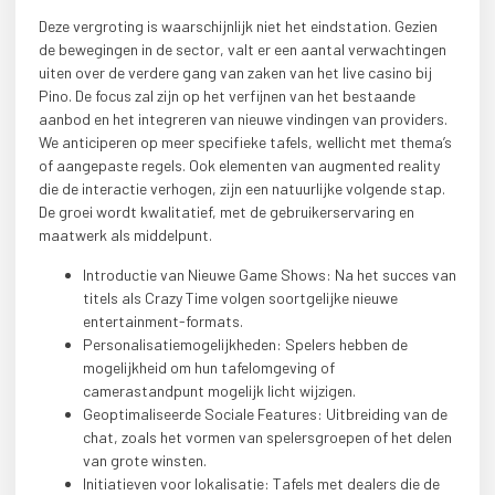
Deze vergroting is waarschijnlijk niet het eindstation. Gezien
de bewegingen in de sector, valt er een aantal verwachtingen
uiten over de verdere gang van zaken van het live casino bij
Pino. De focus zal zijn op het verfijnen van het bestaande
aanbod en het integreren van nieuwe vindingen van providers.
We anticiperen op meer specifieke tafels, wellicht met thema’s
of aangepaste regels. Ook elementen van augmented reality
die de interactie verhogen, zijn een natuurlijke volgende stap.
De groei wordt kwalitatief, met de gebruikerservaring en
maatwerk als middelpunt.
Introductie van Nieuwe Game Shows: Na het succes van
titels als Crazy Time volgen soortgelijke nieuwe
entertainment-formats.
Personalisatiemogelijkheden: Spelers hebben de
mogelijkheid om hun tafelomgeving of
camerastandpunt mogelijk licht wijzigen.
Geoptimaliseerde Sociale Features: Uitbreiding van de
chat, zoals het vormen van spelersgroepen of het delen
van grote winsten.
Initiatieven voor lokalisatie: Tafels met dealers die de