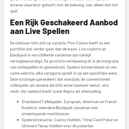
ervaren daardoor gehecht met de beleving, niet alleen met het
spel.
Een Rijk Geschakeerd Aanbod
aan Live Spellen
De uitbouw richt zich op variatie. Pino Casino heeft nu een
portfolio dat verder gaat dan de basis. Live roulette en
blackjack in verschillende varianten zijn rijkelijk
vertegenwoordigd. De grootste vernieuwing zit in de integratie
van nichespellen en gameshows. Spelers kunnen kiezen uit een
ruime selectie, elke categorie speelt in op een specifieke wens.
Deze strategie garandeert dat enerzijds de conventionele
tafelspeler als iemand die licht entertainment wenst, iets
vindt. Het aanbod biedt zowel diepte als afwisseling.
Standaard Tafelspelen: European, American en French
Roulette; meerdere Blackjack varianten met
uiteenlopende inzetlimieten.
Spelersinteractie: Casino Hold’em, Three Card Poker en
Ultimate Texas Hold’em voor de pokerfan.