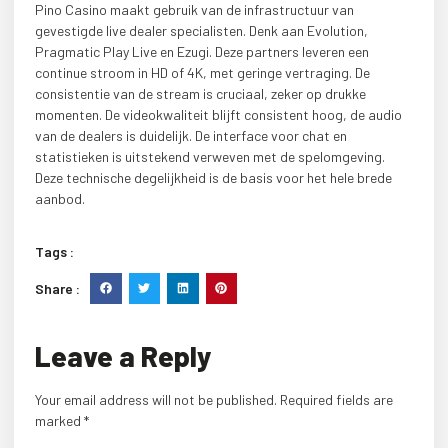
Pino Casino maakt gebruik van de infrastructuur van
gevestigde live dealer specialisten. Denk aan Evolution,
Pragmatic Play Live en Ezugi. Deze partners leveren een
continue stroom in HD of 4K, met geringe vertraging. De
consistentie van de stream is cruciaal, zeker op drukke
momenten. De videokwaliteit blijft consistent hoog, de audio
van de dealers is duidelijk. De interface voor chat en
statistieken is uitstekend verweven met de spelomgeving.
Deze technische degelijkheid is de basis voor het hele brede
aanbod.
Tags :
Share :
Leave a Reply
Your email address will not be published.
Required fields are
marked
*