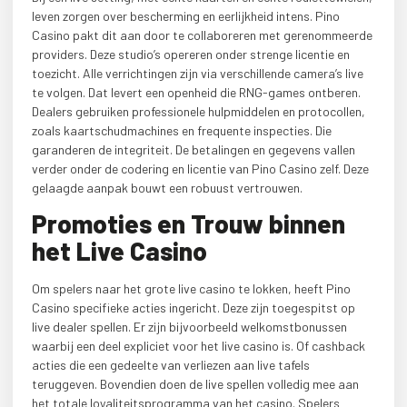
leven zorgen over bescherming en eerlijkheid intens. Pino
Casino pakt dit aan door te collaboreren met gerenommeerde
providers. Deze studio’s opereren onder strenge licentie en
toezicht. Alle verrichtingen zijn via verschillende camera’s live
te volgen. Dat levert een openheid die RNG-games ontberen.
Dealers gebruiken professionele hulpmiddelen en protocollen,
zoals kaartschudmachines en frequente inspecties. Die
garanderen de integriteit. De betalingen en gegevens vallen
verder onder de codering en licentie van Pino Casino zelf. Deze
gelaagde aanpak bouwt een robuust vertrouwen.
Promoties en Trouw binnen
het Live Casino
Om spelers naar het grote live casino te lokken, heeft Pino
Casino specifieke acties ingericht. Deze zijn toegespitst op
live dealer spellen. Er zijn bijvoorbeeld welkomstbonussen
waarbij een deel expliciet voor het live casino is. Of cashback
acties die een gedeelte van verliezen aan live tafels
teruggeven. Bovendien doen de live spellen volledig mee aan
het totale loyaliteitsprogramma van het casino. Spelers