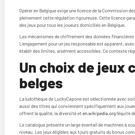
Opérer en Belgique exige une licence de la Commission d
pleinement cette régulation rigoureuse. Cette licence garan
des jeux pour tous les joueurs domiciliés en Belgique.
Les mécanismes de chiffrement des données financières et
L’engagement pour un jeu responsable est apparent, avec
établir des limites, aisément accessibles. Ce contexte régu
Un choix de jeux 
belges
La ludothèque de LuckyCapone est sélectionnée avec soin.
aussi des titres qui conviennent spécifiquement aux joue
offrent la qualité, la diversité et
en.wikipedia.org
l’équité d
Le catalogue présente un large éventail de machines à sous,
niveau. Les jeux éligibles aux tours gratuits du bonus co