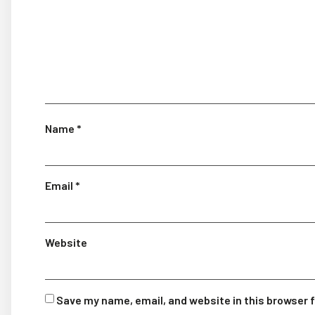
Name
*
Email
*
Website
Save my name, email, and website in this browser 