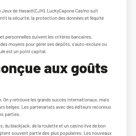
es Jeux de Hasard (CJH). LuckyCapone Casino suit
tit la sécurité, la protection des données et l’équité
 personnelles suivent les critères bancaires.
 des moyens pour gérer ses dépôts, s’auto-exclure ou
lé est un point capital.
conçue aux goûts
 On y retrouve les grands succès internationaux, mais
urs belges. Les partenariats avec des éditeurs reconnus
es parties.
 du blackjack, de la roulette et un casino live de bon
mptent souvent partie des plus populaires. Les nouveaux