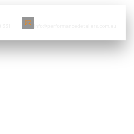
Email
 331
info@performancedetailers.com.au
Cleaning Services