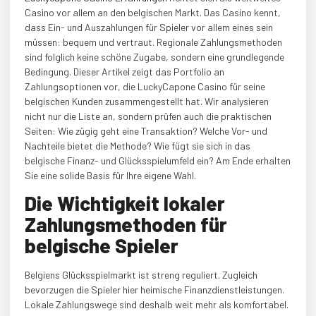
Casino vor allem an den belgischen Markt. Das Casino kennt,
dass Ein- und Auszahlungen für Spieler vor allem eines sein
müssen: bequem und vertraut. Regionale Zahlungsmethoden
sind folglich keine schöne Zugabe, sondern eine grundlegende
Bedingung. Dieser Artikel zeigt das Portfolio an
Zahlungsoptionen vor, die LuckyCapone Casino für seine
belgischen Kunden zusammengestellt hat. Wir analysieren
nicht nur die Liste an, sondern prüfen auch die praktischen
Seiten: Wie zügig geht eine Transaktion? Welche Vor- und
Nachteile bietet die Methode? Wie fügt sie sich in das
belgische Finanz- und Glücksspielumfeld ein? Am Ende erhalten
Sie eine solide Basis für Ihre eigene Wahl.
Die Wichtigkeit lokaler
Zahlungsmethoden für
belgische Spieler
Belgiens Glücksspielmarkt ist streng reguliert. Zugleich
bevorzugen die Spieler hier heimische Finanzdienstleistungen.
Lokale Zahlungswege sind deshalb weit mehr als komfortabel.