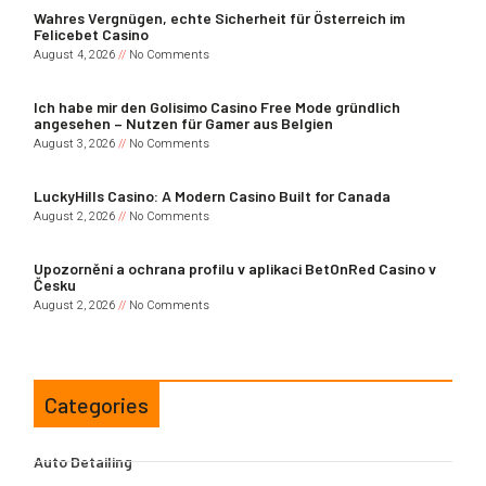
Wahres Vergnügen, echte Sicherheit für Österreich im
Felicebet Casino
August 4, 2026
No Comments
Ich habe mir den Golisimo Casino Free Mode gründlich
angesehen – Nutzen für Gamer aus Belgien
August 3, 2026
No Comments
LuckyHills Casino: A Modern Casino Built for Canada
August 2, 2026
No Comments
Upozornění a ochrana profilu v aplikaci BetOnRed Casino v
Česku
August 2, 2026
No Comments
Categories
Auto Detailing