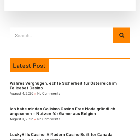
Latest Post
Wahres Vergnügen, echte Sicherheit für Österreich im
Felicebet Casino
August 4, 2026
No Comments
Ich habe mir den Golisimo Casino Free Mode gründlich
angesehen – Nutzen für Gamer aus Belgien
August 3, 2026
No Comments
LuckyHills Casino: A Modern Casino Built for Canada