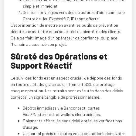
simple et immédiat.
Des liens privilégiés vers des structures d’aide comme le
Centre de Jeu Excessif (CJE) sont offerts.
Cette intention de mettre en avant les outils de prévention
dénote une maturité et un souci réel du bien-être des clients.
Cela parfait l’image d’un opérateur de confiance, qui place
l’humain au cœur de son projet.
Sûreté des Opérations et
Support Réactif
Le suivi des fonds est un aspect crucial. Je dépose des fonds
en toute quiétude, grâce au chiffrement SSL qui protège
chaque opération. Les retraits sont exécutés dans des délais
corrects, un signe tangible de professionnalisme.
Dépôts immédiats via Bancontact, cartes
Visa/Mastercard, et wallets électroniques.
Paiements effectués sans délai après les vérifications
d’usage.
Un journal précis de toutes vos transactions dans votre