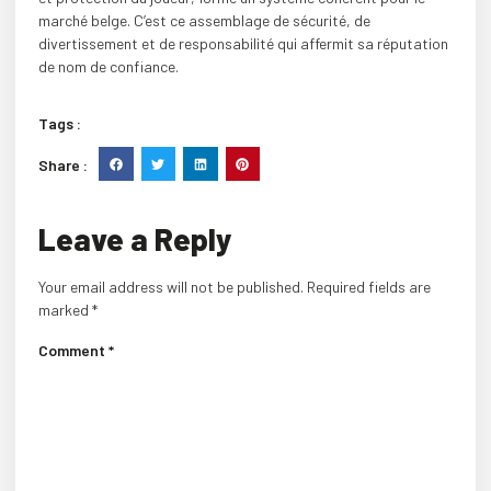
marché belge. C’est ce assemblage de sécurité, de
divertissement et de responsabilité qui affermit sa réputation
de nom de confiance.
Tags :
Share :
Leave a Reply
Your email address will not be published.
Required fields are
marked
*
Comment
*