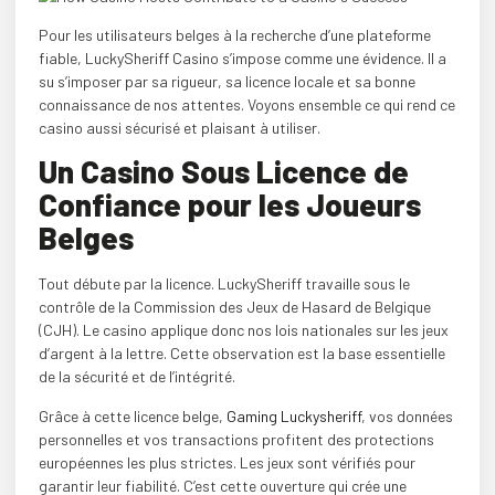
Pour les utilisateurs belges à la recherche d’une plateforme
fiable, LuckySheriff Casino s’impose comme une évidence. Il a
su s’imposer par sa rigueur, sa licence locale et sa bonne
connaissance de nos attentes. Voyons ensemble ce qui rend ce
casino aussi sécurisé et plaisant à utiliser.
Un Casino Sous Licence de
Confiance pour les Joueurs
Belges
Tout débute par la licence. LuckySheriff travaille sous le
contrôle de la Commission des Jeux de Hasard de Belgique
(CJH). Le casino applique donc nos lois nationales sur les jeux
d’argent à la lettre. Cette observation est la base essentielle
de la sécurité et de l’intégrité.
Grâce à cette licence belge,
Gaming Luckysheriff
, vos données
personnelles et vos transactions profitent des protections
européennes les plus strictes. Les jeux sont vérifiés pour
garantir leur fiabilité. C’est cette ouverture qui crée une