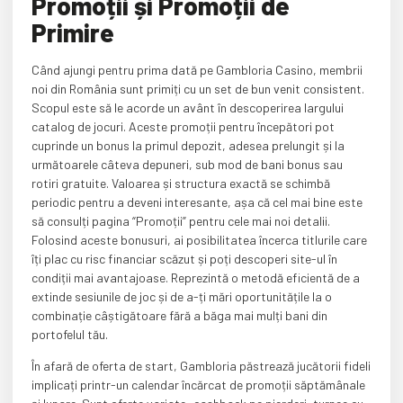
Promoții și Promoții de
Primire
Când ajungi pentru prima dată pe Gambloria Casino, membrii
noi din România sunt primiți cu un set de bun venit consistent.
Scopul este să le acorde un avânt în descoperirea largului
catalog de jocuri. Aceste promoții pentru începători pot
cuprinde un bonus la primul depozit, adesea prelungit și la
următoarele câteva depuneri, sub mod de bani bonus sau
rotiri gratuite. Valoarea și structura exactă se schimbă
periodic pentru a deveni interesante, așa că cel mai bine este
să consulți pagina “Promoții” pentru cele mai noi detalii.
Folosind aceste bonusuri, ai posibilitatea încerca titlurile care
îți plac cu risc financiar scăzut și poți descoperi site-ul în
condiții mai avantajoase. Reprezintă o metodă eficientă de a
extinde sesiunile de joc și de a-ți mări oportunitățile la o
combinație câștigătoare fără a băga mai mulți bani din
portofelul tău.
În afară de oferta de start, Gambloria păstrează jucătorii fideli
implicați printr-un calendar încărcat de promoții săptămânale