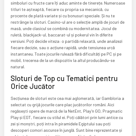
simboluri cu fructe care îți aduc aminte de tinerețe. Numeroase
titluri te așteaptă, fiecare cu propria sa mecanică, cu
procente de plată variate și cu bonusuri speciale. Și nu te
restrânge la sloturi. Casino-ul are o selecție amplă de jocuri de
masă, unde clasicul se combină cu modernitatea. Jocul de
ruletă, blackjack-ul, baccarat-ul și pokerul vin în diferite
versiuni. Poți decide viteza: o partidă relaxată, unde analizezi
fiecare decizie, sau o acțiune rapidă, unde tensiunea urcă
instantaneu. Toate jocurile rulează fără dificultăți pe PC și pe
mobil, trecerea de la un dispozitiv la altul producându-se
natural.
Sloturi de Top cu Tematici pentru
Orice Jucător
Secțiunea de sloturi este cea mai aglomerată, iar Gambloria a
selectat cu grijă jocurile care plac jucătorilor români. Aici
regăsești opere de marcă de la NetEnt, Play’n GO, Pragmatic
Play și EGT, fiecare cu stilul ei. Poți călători prin lumi antice cu
zei și monștri, poți intra în piramidele Egiptului sau poți
descoperi comori ascunse în junglă. Sunt bine reprezentate și