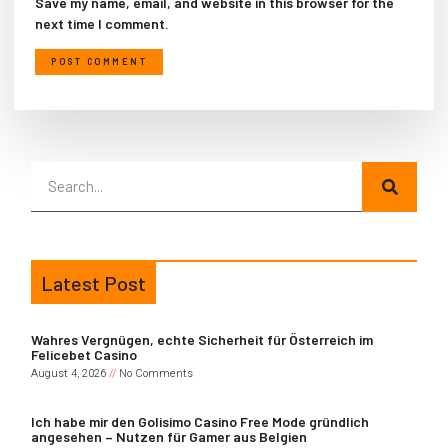
Save my name, email, and website in this browser for the
next time I comment.
Latest Post
Wahres Vergnügen, echte Sicherheit für Österreich im
Felicebet Casino
August 4, 2026
No Comments
Ich habe mir den Golisimo Casino Free Mode gründlich
angesehen – Nutzen für Gamer aus Belgien