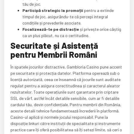
tău de joc.
Participă strategic la promoții
pentru a extinde
timpul de joc, asigurându-te că percepi integral
condițiile și prevederile asociate.
Focalizează-te pe distracție
și privește orice câștig
ca un plus plăcut, nu ca o certitudine.
Securitate și Asistență
pentru Membrii Români
În spatele jocurilor distractive, Gambloria Casino pune accent
pe securitate și protecția datelor. Platforma operează sub o
licență autorizată, ceea ce înseamnă că jocurile sunt auditate
regulat pentru a asigura corectitudinea și caracterul aleator
rezultatelor. Toate operațiunile sunt garantate prin criptare
SSL de vârf, astfel încât detaliile sensibile, cum ar fi detaliile
cardului tău, devin confidențiale. Pentru membrii din România,
aceste detalii tehnice fundamentează încrederii în platformă.
Casino-ul aplică și normele jocului responsabil. Pune la
dispoziție linkuri către instituții de specialitate și instrumente
practice care îți oferă posibilitatea să îți setezi limite, să ceri o