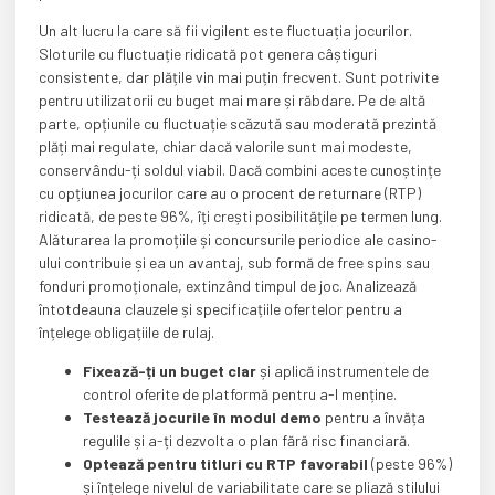
Un alt lucru la care să fii vigilent este fluctuația jocurilor.
Sloturile cu fluctuație ridicată pot genera câștiguri
consistente, dar plățile vin mai puțin frecvent. Sunt potrivite
pentru utilizatorii cu buget mai mare și răbdare. Pe de altă
parte, opțiunile cu fluctuație scăzută sau moderată prezintă
plăți mai regulate, chiar dacă valorile sunt mai modeste,
conservându-ți soldul viabil. Dacă combini aceste cunoștințe
cu opțiunea jocurilor care au o procent de returnare (RTP)
ridicată, de peste 96%, îți crești posibilitățile pe termen lung.
Alăturarea la promoțiile și concursurile periodice ale casino-
ului contribuie și ea un avantaj, sub formă de free spins sau
fonduri promoționale, extinzând timpul de joc. Analizează
întotdeauna clauzele și specificațiile ofertelor pentru a
înțelege obligațiile de rulaj.
Fixează-ți un buget clar
și aplică instrumentele de
control oferite de platformă pentru a-l menține.
Testează jocurile în modul demo
pentru a învăța
regulile și a-ți dezvolta o plan fără risc financiară.
Optează pentru titluri cu RTP favorabil
(peste 96%)
și înțelege nivelul de variabilitate care se pliază stilului