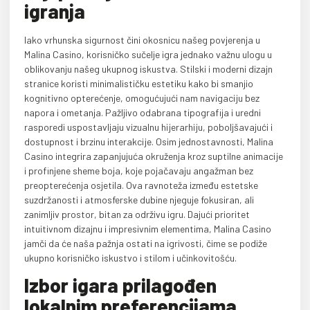
igranja
Iako vrhunska sigurnost čini okosnicu našeg povjerenja u
Malina Casino, korisničko sučelje igra jednako važnu ulogu u
oblikovanju našeg ukupnog iskustva. Stilski i moderni dizajn
stranice koristi minimalističku estetiku kako bi smanjio
kognitivno opterećenje, omogućujući nam navigaciju bez
napora i ometanja. Pažljivo odabrana tipografija i uredni
rasporedi uspostavljaju vizualnu hijerarhiju, poboljšavajući i
dostupnost i brzinu interakcije. Osim jednostavnosti, Malina
Casino integrira zapanjujuća okruženja kroz suptilne animacije
i profinjene sheme boja, koje pojačavaju angažman bez
preopterećenja osjetila. Ova ravnoteža između estetske
suzdržanosti i atmosferske dubine njeguje fokusiran, ali
zanimljiv prostor, bitan za održivu igru. Dajući prioritet
intuitivnom dizajnu i impresivnim elementima, Malina Casino
jamči da će naša pažnja ostati na igrivosti, čime se podiže
ukupno korisničko iskustvo i stilom i učinkovitošću.
Izbor igara prilagođen
lokalnim preferencijama