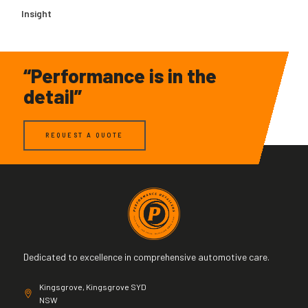
Insight
“Performance is in the
detail”
REQUEST A QUOTE
Dedicated to excellence in comprehensive automotive care.
Kingsgrove, Kingsgrove SYD
NSW