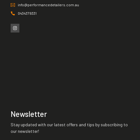
info@performancedetailers.com.au
0434379331
Newsletter
Stay updated with our latest offers and tips by subscribing to
our newsletter!