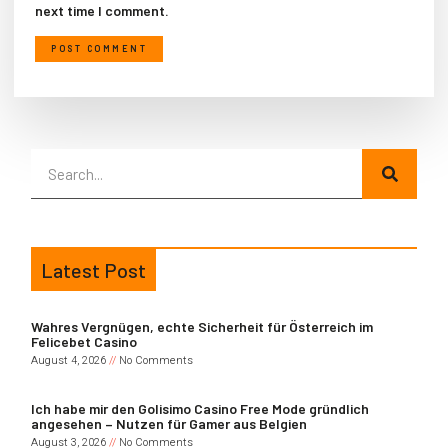
next time I comment.
Latest Post
Wahres Vergnügen, echte Sicherheit für Österreich im
Felicebet Casino
August 4, 2026
No Comments
Ich habe mir den Golisimo Casino Free Mode gründlich
angesehen – Nutzen für Gamer aus Belgien
August 3, 2026
No Comments