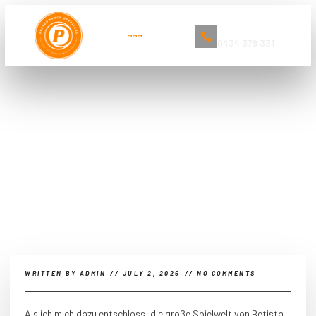
Book Now
0434 379 331
The Ultimate Guide to Car
Detailing and Cleaning Services in
Sydney
WRITTEN BY
ADMIN
//
JULY 2, 2026
//
NO COMMENTS
Als ich mich dazu entschloss, die große Spielwelt von Betista