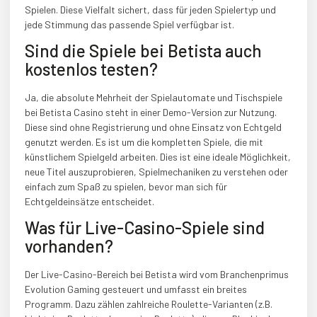
Spielen. Diese Vielfalt sichert, dass für jeden Spielertyp und
jede Stimmung das passende Spiel verfügbar ist.
Sind die Spiele bei Betista auch
kostenlos testen?
Ja, die absolute Mehrheit der Spielautomate und Tischspiele
bei Betista Casino steht in einer Demo-Version zur Nutzung.
Diese sind ohne Registrierung und ohne Einsatz von Echtgeld
genutzt werden. Es ist um die kompletten Spiele, die mit
künstlichem Spielgeld arbeiten. Dies ist eine ideale Möglichkeit,
neue Titel auszuprobieren, Spielmechaniken zu verstehen oder
einfach zum Spaß zu spielen, bevor man sich für
Echtgeldeinsätze entscheidet.
Was für Live-Casino-Spiele sind
vorhanden?
Der Live-Casino-Bereich bei Betista wird vom Branchenprimus
Evolution Gaming gesteuert und umfasst ein breites
Programm. Dazu zählen zahlreiche Roulette-Varianten (z.B.