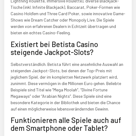
Lightning Roulette, Immersive Roulette), diverse Blackjack-
Tische (inkl. Infinite Blackjack), Baccarat, Poker-Formen wie
Casino Hold’em und Three Card Poker, sowie innovative Game-
Shows wie Dream Catcher oder Monopoly Live. Die Spiele
werden von erfahrenen Dealern in Echtzeit übertragen und
bieten ein echtes Casino-Feeling.
Existiert bei Betista Casino
steigende Jackpot-Slots?
Selbstverständlich. Betista führt eine ansehnliche Auswahl an
steigenden Jackpot-Slots, bei denen der Top-Preis mit
jeglichem Spiel, der im kompletten Netzwerk platziert wird,
zunimmt. Diese vermögen in die Millionen Euro gehen. Beliebte
Beispiele sind Titel wie “Mega Moolah”, “Divine Fortune
Megaways” oder “Arabian Nights”. Diese Spiele sind eine
besondere Kategorie in der Bibliothek und bieten die Chance
auf einen möglicherweise lebensverändernden Gewinn.
Funktionieren alle Spiele auch auf
dem Smartphone oder Tablet?