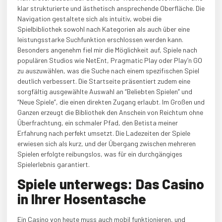
klar strukturierte und ästhetisch ansprechende Oberfläche. Die
Navigation gestaltete sich als intuitiv, wobei die
Spielbibliothek sowohl nach Kategorien als auch über eine
leistungsstarke Suchfunktion erschlossen werden kann.
Besonders angenehm fiel mir die Möglichkeit auf, Spiele nach
populären Studios wie NetEnt, Pragmatic Play oder Play’n GO
zu auszuwählen, was die Suche nach einem spezifischen Spiel
deutlich verbessert. Die Startseite präsentiert zudem eine
sorgfältig ausgewählte Auswahl an “Beliebten Spielen” und
“Neue Spiele”, die einen direkten Zugang erlaubt. Im Großen und
Ganzen erzeugt die Bibliothek den Anschein von Reichtum ohne
Überfrachtung, ein schmaler Pfad, den Betista meiner
Erfahrung nach perfekt umsetzt. Die Ladezeiten der Spiele
erwiesen sich als kurz, und der Übergang zwischen mehreren
Spielen erfolgte reibungslos, was für ein durchgängiges
Spielerlebnis garantiert.
Spiele unterwegs: Das Casino
in Ihrer Hosentasche
Ein Casino von heute muss auch mobil funktionieren, und