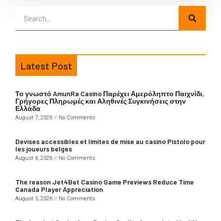
Latest Post
Το γνωστό AmunRa Casino Παρέχει Αμερόληπτο Παιχνίδι,
Γρήγορες Πληρωμές και Αληθινές Συγκινήσεις στην
Ελλάδα
August 7, 2026
No Comments
Devises accessibles et limites de mise au casino Pistolo pour
les joueurs belges
August 6, 2026
No Comments
The reason Jet4Bet Casino Game Previews Reduce Time
Canada Player Appreciation
August 5, 2026
No Comments