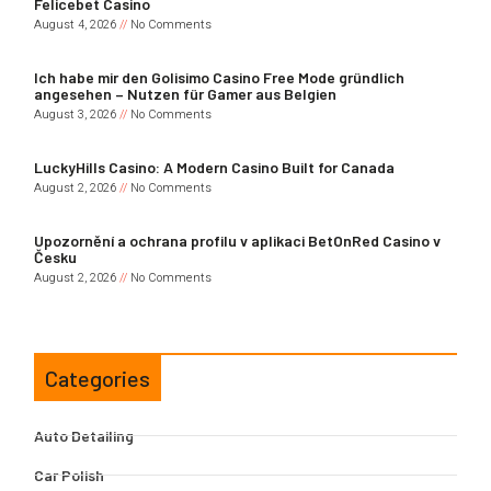
Felicebet Casino
August 4, 2026
No Comments
Ich habe mir den Golisimo Casino Free Mode gründlich
angesehen – Nutzen für Gamer aus Belgien
August 3, 2026
No Comments
LuckyHills Casino: A Modern Casino Built for Canada
August 2, 2026
No Comments
Upozornění a ochrana profilu v aplikaci BetOnRed Casino v
Česku
August 2, 2026
No Comments
Categories
Auto Detailing
Car Polish