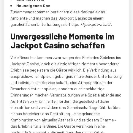
Hauseigenes Spa
Zusammengenommen bereichern diese Merkmale das
Ambiente und machen das Jackpot Casino zu einem
ganzheitlichen Unterhaltungsziel
https://jackpot-at.at/
.
Unvergessliche Momente im
Jackpot Casino schaffen
Viele Besucher kommen zwar wegen des Kicks des Spielens ins
Jackpot Casino, doch die einzigartigen Momente besonderer
Erlebnisse begeistern die Gäste wirklich. Die Verbindung aus
anspruchsvollen Spielumgebungen, mitreißender Unterhaltung
und individuellem Service schafft eine Atmosphäre, in der
Besucher nicht nur spielen, sondern auch nachhaltige
Erinnerungen machen. Veranstaltungen wie Spezialabende und
Auftritte von Prominenten fördern die gesellschaftliche
Interaktion und verstärken das Gemeinschaftsgefühl. Darüber
hinaus bereichert das Gestaltung – eine gelungene
Kombination von aktueller Ästhetik und zeitlosem Charme –
das Erlebnis für alle Sinne. Die Gäste versinken in eine
packende Geschichte, die weit über den reinen Zufall