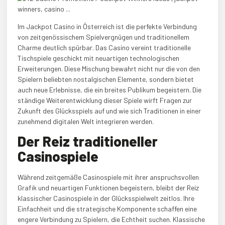
Im Jackpot Casino in Österreich ist die perfekte Verbindung
von zeitgenössischem Spielvergnügen und traditionellem
Charme deutlich spürbar. Das Casino vereint traditionelle
Tischspiele geschickt mit neuartigen technologischen
Erweiterungen. Diese Mischung bewahrt nicht nur die von den
Spielern beliebten nostalgischen Elemente, sondern bietet
auch neue Erlebnisse, die ein breites Publikum begeistern. Die
ständige Weiterentwicklung dieser Spiele wirft Fragen zur
Zukunft des Glücksspiels auf und wie sich Traditionen in einer
zunehmend digitalen Welt integrieren werden.
Der Reiz traditioneller
Casinospiele
Während zeitgemäße Casinospiele mit ihrer anspruchsvollen
Grafik und neuartigen Funktionen begeistern, bleibt der Reiz
klassischer Casinospiele in der Glücksspielwelt zeitlos. Ihre
Einfachheit und die strategische Komponente schaffen eine
engere Verbindung zu Spielern, die Echtheit suchen. Klassische