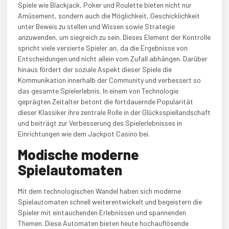
Spiele wie Blackjack, Poker und Roulette bieten nicht nur
Amüsement, sondern auch die Möglichkeit, Geschicklichkeit
unter Beweis zu stellen und Wissen sowie Strategie
anzuwenden, um siegreich zu sein. Dieses Element der Kontrolle
spricht viele versierte Spieler an, da die Ergebnisse von
Entscheidungen und nicht allein vom Zufall abhängen. Darüber
hinaus fördert der soziale Aspekt dieser Spiele die
Kommunikation innerhalb der Community und verbessert so
das gesamte Spielerlebnis. In einem von Technologie
geprägten Zeitalter betont die fortdauernde Popularität
dieser Klassiker ihre zentrale Rolle in der Glücksspiellandschaft
und beiträgt zur Verbesserung des Spielerlebnisses in
Einrichtungen wie dem Jackpot Casino bei.
Modische moderne
Spielautomaten
Mit dem technologischen Wandel haben sich moderne
Spielautomaten schnell weiterentwickelt und begeistern die
Spieler mit eintauchenden Erlebnissen und spannenden
Themen. Diese Automaten bieten heute hochauflösende