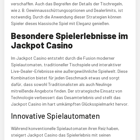
verschaffen. Auch das Begreifen der Details der Tischregeln,
wie z. B. Gewinnausschüttungsoptionen und Dealerlimits, ist
notwendig. Durch die Anwendung dieser Strategien können
Spieler dieses klassische Spiel mit Eleganz genießen.
Besondere Spielerlebnisse im
Jackpot Casino
Im Jackpot Casino entsteht durch die Fusion moderner
Spielautomaten, traditioneller Tischspiele und interaktiver
Live-Dealer-Erlebnisse eine außergewöhnliche Spielwelt. Diese
Kombination bietet für jeden Geschmack etwas und sorgt
dafür, dass sowohl Traditionalisten als auch Neulinge
mitreißende Angebote finden. Der strategische Einsatz von
Technologie verbessert das Gesamterlebnis und stellt das
Jackpot Casino im hart umkämpften Glücksspielmarkt hervor.
Innovative Spielautomaten
Während konventionelle Spielautomaten ihren Reiz haben,
steigert Jackpot Casino das Spielerlebnis mit seinen