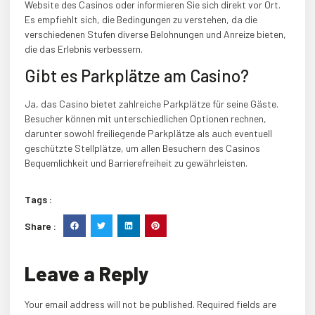
Website des Casinos oder informieren Sie sich direkt vor Ort.
Es empfiehlt sich, die Bedingungen zu verstehen, da die
verschiedenen Stufen diverse Belohnungen und Anreize bieten,
die das Erlebnis verbessern.
Gibt es Parkplätze am Casino?
Ja, das Casino bietet zahlreiche Parkplätze für seine Gäste.
Besucher können mit unterschiedlichen Optionen rechnen,
darunter sowohl freiliegende Parkplätze als auch eventuell
geschützte Stellplätze, um allen Besuchern des Casinos
Bequemlichkeit und Barrierefreiheit zu gewährleisten.
Tags :
Share :
Leave a Reply
Your email address will not be published.
Required fields are