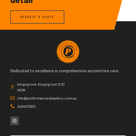
REQUEST A QUOTE
Dedicated to excellence in comprehensive automotive care.
Kingsgrove, Kingsgrove SYD
NSW
info@performancedetailers.com.au
0434379331