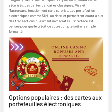
sécurisés. Les cartes bancaires classiques, Visa et
Mastercard, fonctionnent sans surprise. Les portefeuilles
électroniques comme Skrill ou Neteller permettent quant à eux
des transactions quasiment immédiates. L’interface est
pensée pour que le crédit de votre compte soit une simple
formalité.
Options populaires : des cartes aux
portefeuilles électroniques