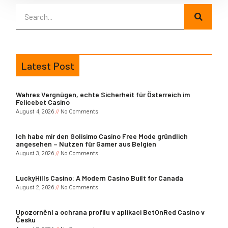
Latest Post
Wahres Vergnügen, echte Sicherheit für Österreich im
Felicebet Casino
August 4, 2026
No Comments
Ich habe mir den Golisimo Casino Free Mode gründlich
angesehen – Nutzen für Gamer aus Belgien
August 3, 2026
No Comments
LuckyHills Casino: A Modern Casino Built for Canada
August 2, 2026
No Comments
Upozornění a ochrana profilu v aplikaci BetOnRed Casino v
Česku