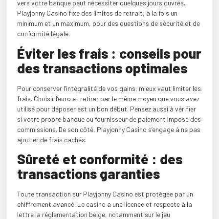
vers votre banque peut nécessiter quelques jours ouvrés.
Playjonny Casino fixe des limites de retrait, à la fois un
minimum et un maximum, pour des questions de sécurité et de
conformité légale.
Éviter les frais : conseils pour
des transactions optimales
Pour conserver l’intégralité de vos gains, mieux vaut limiter les
frais. Choisir l’euro et retirer par le même moyen que vous avez
utilisé pour déposer est un bon début. Pensez aussi à vérifier
si votre propre banque ou fournisseur de paiement impose des
commissions. De son côté, Playjonny Casino s’engage à ne pas
ajouter de frais cachés.
Sûreté et conformité : des
transactions garanties
Toute transaction sur Playjonny Casino est protégée par un
chiffrement avancé. Le casino a une licence et respecte à la
lettre la réglementation belge, notamment sur le jeu