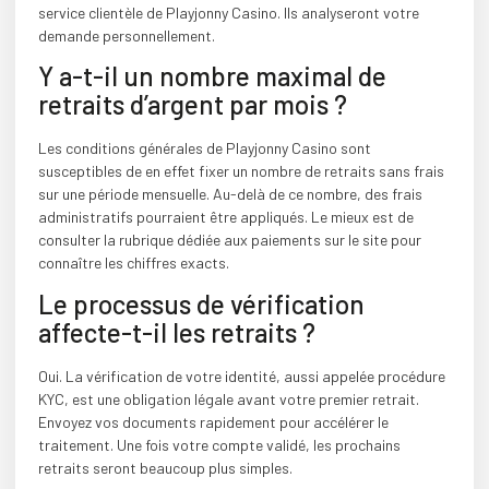
service clientèle de Playjonny Casino. Ils analyseront votre
demande personnellement.
Y a-t-il un nombre maximal de
retraits d’argent par mois ?
Les conditions générales de Playjonny Casino sont
susceptibles de en effet fixer un nombre de retraits sans frais
sur une période mensuelle. Au-delà de ce nombre, des frais
administratifs pourraient être appliqués. Le mieux est de
consulter la rubrique dédiée aux paiements sur le site pour
connaître les chiffres exacts.
Le processus de vérification
affecte-t-il les retraits ?
Oui. La vérification de votre identité, aussi appelée procédure
KYC, est une obligation légale avant votre premier retrait.
Envoyez vos documents rapidement pour accélérer le
traitement. Une fois votre compte validé, les prochains
retraits seront beaucoup plus simples.