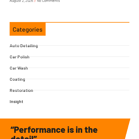
August 2, 2026
No Comments
Categories
Auto Detailing
Car Polish
Car Wash
Coating
Restoration
Insight
“Performance is in the
detail”