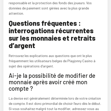
responsable et la protection des fonds des joueurs. Vos
données de paiement sont gérées avec la plus grande
attention.
Questions fréquentes :
interrogations récurrentes
sur les monnaies et retraits
d’argent
Retrouvez les explications aux questions que ont le plus
fréquemment les utilisateurs belges de Playjonny Casino à
sujet des opérations d’argent.
Ai-je la possibilité de modifier de
monnaie après avoir créé mon
compte ?
La devise est généralement déterminée lors de votre création
de compte. Il est donc primordial de choisir l’euro dès le début.
Si vous souhaitez malgré tout la modifier, adressez-vous au