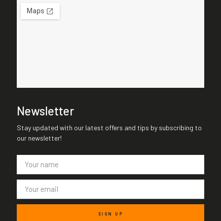
Newsletter
Stay updated with our latest offers and tips by subscribing to
our newsletter!
SIGN UP