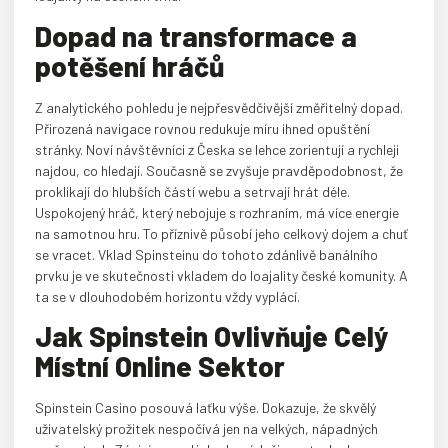
Dopad na transformace a
potěšení hráčů
Z analytického pohledu je nejpřesvědčivější změřitelný dopad.
Přirozená navigace rovnou redukuje míru ihned opuštění
stránky. Noví návštěvníci z Česka se lehce zorientují a rychleji
najdou, co hledají. Současně se zvyšuje pravděpodobnost, že
proklikají do hlubších částí webu a setrvají hrát déle.
Uspokojený hráč, který nebojuje s rozhraním, má více energie
na samotnou hru. To příznivě působí jeho celkový dojem a chuť
se vracet. Vklad Spinsteinu do tohoto zdánlivě banálního
prvku je ve skutečnosti vkladem do loajality české komunity. A
ta se v dlouhodobém horizontu vždy vyplácí.
Jak Spinstein Ovlivňuje Celý
Místní Online Sektor
Spinstein Casino posouvá laťku výše. Dokazuje, že skvělý
uživatelský prožitek nespočívá jen na velkých, nápadných