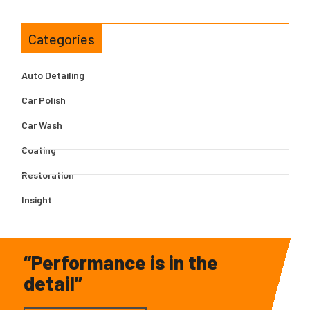
Categories
Auto Detailing
Car Polish
Car Wash
Coating
Restoration
Insight
“Performance is in the
detail”