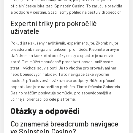
oficiální české lokalizaci Spinstein Casino. To zaručuje pravidla
a podporu v češtině. Stačí letmý pohled na cestu v drobečcích.
Expertní triky pro pokročilé
uživatele
Pokud jste zkušený návštěvník, experimentujte. Zkombinujte
breadcrumb navigaci s funkcemi prohlížeče. Klepněte pravým
tlačítkem na konkrétní položky cesty a spusťte je na nové
kartě. Tím můžete současnĕ procházet obsah, aniž byste
ztratili výchozí souvislosti. Je to vhodné pro srovnávání her
nebo bonusových nabídek. Tato navigace také výborně
poslouží při oslovování zákaznické podpory. Můžete přesně
popsat, kde jste narazili na problém. Tímto řešením Spinstein
Casino hráčům poskytuje pomůcku pro sebevědomější a
účinnější orientaci po celé platformě.
Otázky a odpovědi
Co znamená breadcrumb navigace
ve Spinstein Casino?