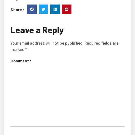
Share :
Leave a Reply
Your email address will not be published.
Required fields are
marked
*
Comment
*