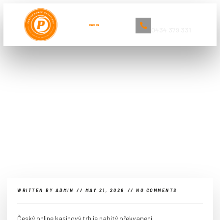
Book Now
0434 379 331
The Ultimate Guide to Car
Detailing and Cleaning Services in
Sydney
WRITTEN BY
ADMIN
//
MAY 21, 2026
//
NO COMMENTS
Český online kasinový trh je nabitý překvapení