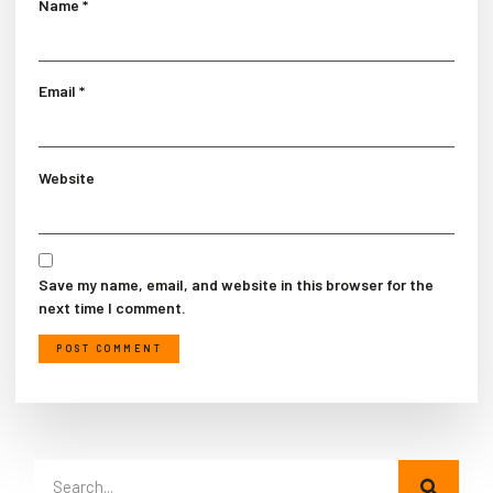
Name
*
Email
*
Website
Save my name, email, and website in this browser for the
next time I comment.