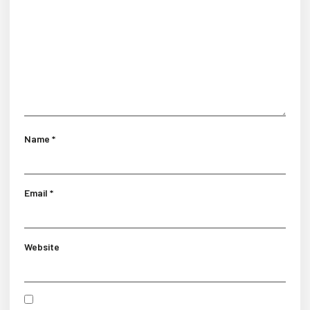
Name
*
Email
*
Website