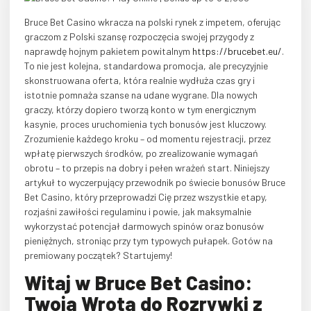
Bruce Bet Casino wkracza na polski rynek z impetem, oferując
graczom z Polski szansę rozpoczęcia swojej przygody z
naprawdę hojnym pakietem powitalnym
https://brucebet.eu/
.
To nie jest kolejna, standardowa promocja, ale precyzyjnie
skonstruowana oferta, która realnie wydłuża czas gry i
istotnie pomnaża szanse na udane wygrane. Dla nowych
graczy, którzy dopiero tworzą konto w tym energicznym
kasynie, proces uruchomienia tych bonusów jest kluczowy.
Zrozumienie każdego kroku – od momentu rejestracji, przez
wpłatę pierwszych środków, po zrealizowanie wymagań
obrotu – to przepis na dobry i pełen wrażeń start. Niniejszy
artykuł to wyczerpujący przewodnik po świecie bonusów Bruce
Bet Casino, który przeprowadzi Cię przez wszystkie etapy,
rozjaśni zawiłości regulaminu i powie, jak maksymalnie
wykorzystać potencjał darmowych spinów oraz bonusów
pieniężnych, stroniąc przy tym typowych pułapek. Gotów na
premiowany początek? Startujemy!
Witaj w Bruce Bet Casino:
Twoja Wrota do Rozrywki z