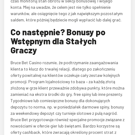
czas monitoruj stan obrotu w sekcji bonusowej Twojego
konta. Miej na uwadze, że celem jest nie tylko spełnienie
warunków, ale osiągnięcie tego z jak największym pozostałym
saldem, które później będziecie mogli wypłacić lub dalej grać.
Co następnie? Bonusy po
Wstępnym dla Stałych
Graczy
Bruce Bet Casino rozumie, że podtrzymanie zaangażowania
klienta to klucz do trwałej relacji, dlatego po zakończeniu
oferty powitalnej na klientów oczekuje cały zestaw kolejnych
promocji. Program lojalnościowy to baza – za każdą złotą
złożoną w grze klient przeważnie zdobywa punkty, które można
zamieniać na ekstra środki do gry, free spiny lub inne prezenty.
Tygodniowe lub comiesięczne bonusy dla dokonujących
depozytu to norma, np. w poniedziałek darmowe spiny, bonusy
za weekendowy depozyt czy turnieje slotowe z pulą nagród.
Bruce Bet przygotowuje również specjalne promocje związane z
nowościami w ofercie gier lub świętami. Bardzo korzystne są
oferty cashback, które zwracają określony procent strat z