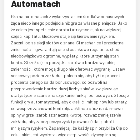
Automatach
Gra na automatach z wykorzystaniem środków bonusowych
żąda nieco innego podejścia niż gra za własne pieniądze. Jako
że celem jest spełnienie obrotu i utrzymanie jak największej
części kapitału, kluczowe staje się kierowanie ryzykiem.
Zacznij od selekcji slotów o znanej Ci mechanice i przeciętnej
zmienności – gwarantują one stosunkowo regularne, choć
nieobowiązkowo ogromne, wypłaty, które utrzymają stan
konta. Strzeż się na początku slotów o bardzo wysokiej
zmienności, które mogą długo nie oferować wygranej. Ustaw
sensowny poziom zakładu – poleca się, aby był to procent
procenta całego salda bonusowego, co pozwoli na
przeprowadzenie bardzo dużej liczby spinów, zwiększając
statystyczne szanse na uzyskanie funkcji bonusowych. Stosuj z
funkcji gry automatycznej, aby określić limit spinów lub straty,
co wesprze zachować kontrolę. Jeśli natrafisz na darmowe
spiny w grze i zarobisz znaczną kwotę, rozważ zmniejszenie
zakładu, aby zabezpieczyć zysk i prowadzić dalej obrót
mniejszym ryzykiem. Zapamiętaj, że każdy spin przybliża Cię do
celu, jakim jest wypłata, więc cierpliwość i dyscyplina są