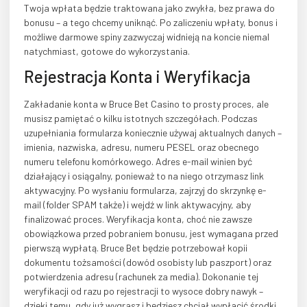
Twoja wpłata będzie traktowana jako zwykła, bez prawa do
bonusu – a tego chcemy uniknąć. Po zaliczeniu wpłaty, bonus i
możliwe darmowe spiny zazwyczaj widnieją na koncie niemal
natychmiast, gotowe do wykorzystania.
Rejestracja Konta i Weryfikacja
Zakładanie konta w Bruce Bet Casino to prosty proces, ale
musisz pamiętać o kilku istotnych szczegółach. Podczas
uzupełniania formularza koniecznie używaj aktualnych danych –
imienia, nazwiska, adresu, numeru PESEL oraz obecnego
numeru telefonu komórkowego. Adres e-mail winien być
działający i osiągalny, ponieważ to na niego otrzymasz link
aktywacyjny. Po wysłaniu formularza, zajrzyj do skrzynkę e-
mail (folder SPAM także) i wejdź w link aktywacyjny, aby
finalizować proces. Weryfikacja konta, choć nie zawsze
obowiązkowa przed pobraniem bonusu, jest wymagana przed
pierwszą wypłatą. Bruce Bet będzie potrzebował kopii
dokumentu tożsamości (dowód osobisty lub paszport) oraz
potwierdzenia adresu (rachunek za media). Dokonanie tej
weryfikacji od razu po rejestracji to wysoce dobry nawyk –
dzięki temu, gdy już wygrasz i będziesz chciał wypłacić środki,