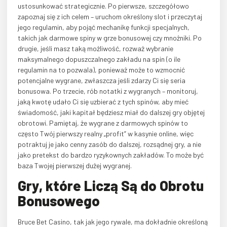
ustosunkować strategicznie. Po pierwsze, szczegółowo
zapoznaj się z ich celem – uruchom określony slot i przeczytaj
jego regulamin, aby pojąć mechanikę funkcji specjalnych,
takich jak darmowe spiny w grze bonusowej czy mnożniki. Po
drugie, jeśli masz taką możliwość, rozważ wybranie
maksymalnego dopuszczalnego zakładu na spin (o ile
regulamin na to pozwala), ponieważ może to wzmocnić
potencjalne wygrane, zwłaszcza jeśli zdarzy Ci się seria
bonusowa. Po trzecie, rób notatki z wygranych – monitoruj,
jaką kwotę udało Ci się uzbierać z tych spinów, aby mieć
świadomość, jaki kapitał będziesz miał do dalszej gry objętej
obrotowi. Pamiętaj, że wygrane z darmowych spinów to
często Twój pierwszy realny „profit” w kasynie online, więc
potraktuj je jako cenny zasób do dalszej, rozsądnej gry, a nie
jako pretekst do bardzo ryzykownych zakładów. To może być
baza Twojej pierwszej dużej wygranej.
Gry, które Liczą Są do Obrotu
Bonusowego
Bruce Bet Casino, tak jak jego rywale, ma dokładnie określoną