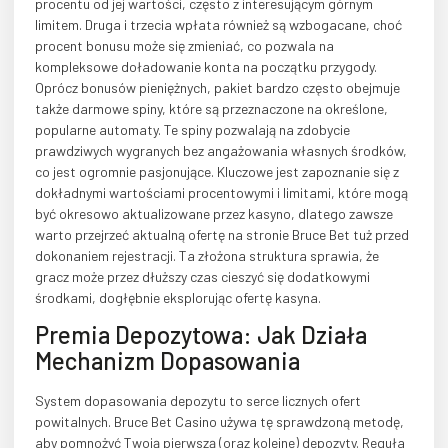
procentu od jej wartości, często z interesującym górnym
limitem. Druga i trzecia wpłata również są wzbogacane, choć
procent bonusu może się zmieniać, co pozwala na
kompleksowe doładowanie konta na początku przygody.
Oprócz bonusów pieniężnych, pakiet bardzo często obejmuje
także darmowe spiny, które są przeznaczone na określone,
popularne automaty. Te spiny pozwalają na zdobycie
prawdziwych wygranych bez angażowania własnych środków,
co jest ogromnie pasjonujące. Kluczowe jest zapoznanie się z
dokładnymi wartościami procentowymi i limitami, które mogą
być okresowo aktualizowane przez kasyno, dlatego zawsze
warto przejrzeć aktualną ofertę na stronie Bruce Bet tuż przed
dokonaniem rejestracji. Ta złożona struktura sprawia, że
gracz może przez dłuższy czas cieszyć się dodatkowymi
środkami, dogłębnie eksplorując ofertę kasyna.
Premia Depozytowa: Jak Działa
Mechanizm Dopasowania
System dopasowania depozytu to serce licznych ofert
powitalnych. Bruce Bet Casino używa tę sprawdzoną metodę,
aby pomnożyć Twoją pierwszą (oraz kolejne) depozyty. Reguła