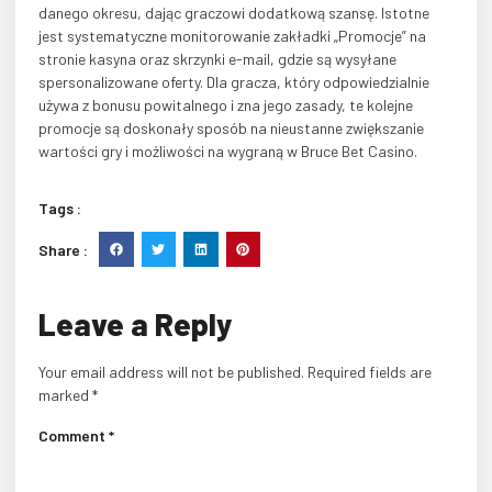
danego okresu, dając graczowi dodatkową szansę. Istotne
jest systematyczne monitorowanie zakładki „Promocje” na
stronie kasyna oraz skrzynki e-mail, gdzie są wysyłane
spersonalizowane oferty. Dla gracza, który odpowiedzialnie
używa z bonusu powitalnego i zna jego zasady, te kolejne
promocje są doskonały sposób na nieustanne zwiększanie
wartości gry i możliwości na wygraną w Bruce Bet Casino.
Tags :
Share :
Leave a Reply
Your email address will not be published.
Required fields are
marked
*
Comment
*