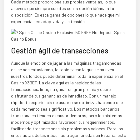
Cada método proporciona sus propias ventajas, lo que
asevera que siempre cuentes con la opción idónea a tu
disposición. Es esta gama de opciones lo que hace que mi
experiencia sea adaptada y sin tensión.
Gestión ágil de transacciones
Aunque la emoción de jugar a las máquinas tragamonedas
online nos entusiasma, la rapidez con la que se mueven
nuestros fondos puede determinar toda la experiencia en el
Casino X3BET. La clave aquí es la rapidez de las
transacciones. Imagina ganar un gran premio y querer
disfrutar de tus ganancias de inmediato. Con un manejo
rápido, tu experiencia de usuario se optimiza, haciendo que
cada momento sea significativo. Los métodos bancarios
tradicionales tienden a causar demoras, pero los sistemas
modernos y optimizados favorecen tus requerimientos,
facilitando transacciones sin problemas y veloces. Para los
entusiastas de las máquinas tragamonedas en España, esto