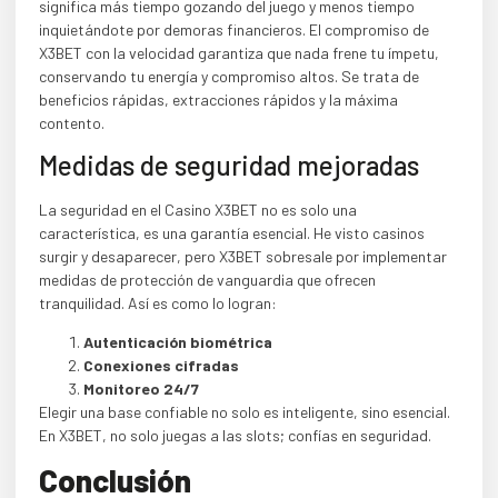
significa más tiempo gozando del juego y menos tiempo
inquietándote por demoras financieros. El compromiso de
X3BET con la velocidad garantiza que nada frene tu ímpetu,
conservando tu energía y compromiso altos. Se trata de
beneficios rápidas, extracciones rápidos y la máxima
contento.
Medidas de seguridad mejoradas
La seguridad en el Casino X3BET no es solo una
característica, es una garantía esencial. He visto casinos
surgir y desaparecer, pero X3BET sobresale por implementar
medidas de protección de vanguardia que ofrecen
tranquilidad. Así es como lo logran:
Autenticación biométrica
Conexiones cifradas
Monitoreo 24/7
Elegir una base confiable no solo es inteligente, sino esencial.
En X3BET, no solo juegas a las slots; confías en seguridad.
Conclusión