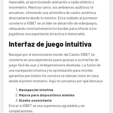
impecable, proporcionando animación a cada símbolo y
movimiento. Mientras tanto, los ambientes auditivos te
envuelven, ofreciendo una atmósfera de casino auténtica
directamente desde tu monitor. Esta cuidado al pormenor
convierte a X3BET en un líder en desarrollo de videojuegos,
rebasando constantemente los bordes para ofrecer a los
jugadores una experiencia atractiva e memorable.
Interfaz de juego intuitiva
Navegar por el emocionante mundo del Casino X3BET se
convierte en una experiencia suave gracias a su interfaz de
juego fácil de usar y inteligentemente diseñada. La fusión de
una navegación intuitiva y la optimización para móviles
garantiza que incluso los novatos se sientan como en casa
desde el primer momento. Aquí te contamos por qué destaca:
Navegación intuitiva
Mejora para dispositivos móviles
Diseño consistente
Entrar a X3BET es una experiencia agradable y sin
complicaciones.