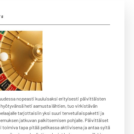
TS
dessa nopeasti kuuluisaksi erityisesti päivittäisten
 hyötyvänsä heti aamusta lähtien, tuo virkistävän
elaajalle tarjottaisiin yksi suuri tervetuliaispaketti ja
kemuksen jatkuvan palkitsemisen pohjalle. Päivittäiset
 toimiva tapa pitää pelikassa aktiivisena ja antaa syitä