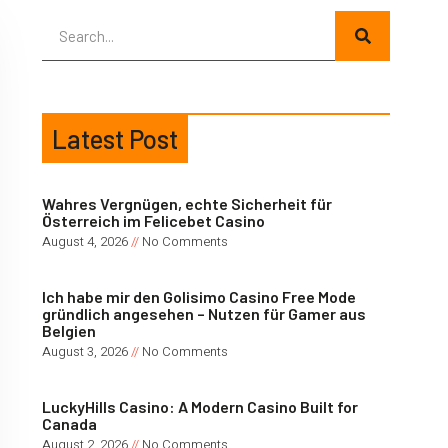
Latest Post
Wahres Vergnügen, echte Sicherheit für
Österreich im Felicebet Casino
August 4, 2026
No Comments
Ich habe mir den Golisimo Casino Free Mode
gründlich angesehen – Nutzen für Gamer aus
Belgien
August 3, 2026
No Comments
LuckyHills Casino: A Modern Casino Built for
Canada
August 2, 2026
No Comments