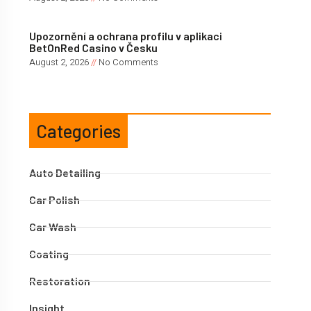
Upozornění a ochrana profilu v aplikaci
BetOnRed Casino v Česku
August 2, 2026
No Comments
Categories
Auto Detailing
Car Polish
Car Wash
Coating
Restoration
Insight