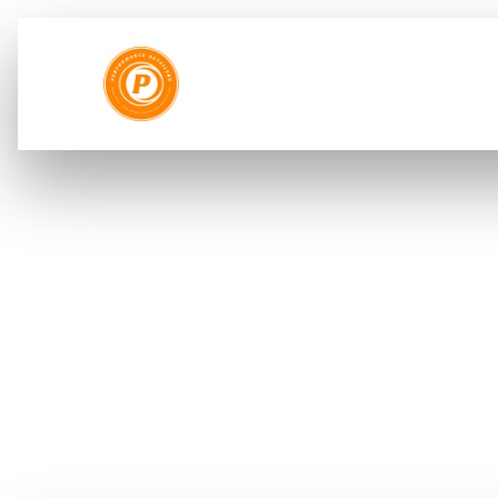
Home
Services
A
The Ultimate Guide 