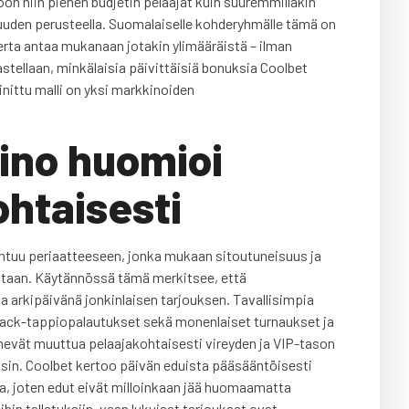
n niin pienen budjetin pelaajat kuin suuremmillakin
suuden perusteella. Suomalaiselle kohderyhmälle tämä on
kerta antaa mukanaan jotakin ylimääräistä – ilman
stellaan, minkälaisia päivittäisiä bonuksia Coolbet
nittu malli on yksi markkinoiden
ino huomioi
ohtaisesti
entuu periaatteeseen, jonka mukaan sitoutuneisuus ja
seltaan. Käytännössä tämä merkitsee, että
na arkipäivänä jonkinlaisen tarjouksen. Tavallisimpia
hback-tappiopalautukset sekä monenlaiset turnaukset ja
enevät muuttua pelaajakohtaisesti vireyden ja VIP-tason
äsin. Coolbet kertoo päivän eduista pääsääntöisesti
la, joten edut eivät milloinkaan jää huomaamatta
in talletuksiin, vaan lukuisat tarjoukset ovat