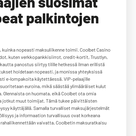
aajien suosimat
eat palkintojen
a, kuinka nopeasti maksuliikenne toimii. Coolbet Casino
ot, kuten verkkopankkisiirrot, credit-kortit, Trustlyn,
kautta panostus siirtyy tilille hetkessä ilman erillistä
tukset hoidetaan nopeasti, ja monissa yhteyksissä
sesti e-lompakoita käytettäessä. VIP-pelaajille
suoritetaan euroina, mikä säästää ylimääräiset kulut
a. Olennaista on huomata, eikä Coolbet ota omia
 jotkut muut toimijat. Tämä tukee päivittäisten
ysyy käyttäjällä. Samalla turvalliset maksujärjestelmät
llisyys ja informaation turvallisuus ovat korkeana
oa rahaliikennettään vaivatta, Coolbetin maksuratkaisu