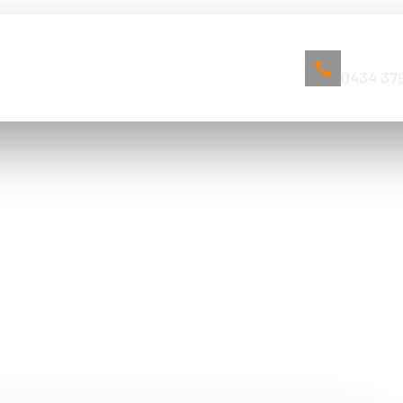
Book Now
bout Us
FAQ
Contact Us
0434 379
to Car Detailing and 
in Sydney