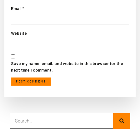
Email
*
Website
Save my name, email, and website in this browser for the
next time I comment.