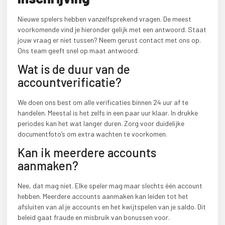
Nieuwe spelers hebben vanzelfsprekend vragen. De meest
voorkomende vind je hieronder gelijk met een antwoord. Staat
jouw vraag er niet tussen? Neem gerust contact met ons op.
Ons team geeft snel op maat antwoord.
Wat is de duur van de
accountverificatie?
We doen ons best om alle verificaties binnen 24 uur af te
handelen. Meestal is het zelfs in een paar uur klaar. In drukke
periodes kan het wat langer duren. Zorg voor duidelijke
documentfoto’s om extra wachten te voorkomen.
Kan ik meerdere accounts
aanmaken?
Nee, dat mag niet. Elke speler mag maar slechts één account
hebben. Meerdere accounts aanmaken kan leiden tot het
afsluiten van al je accounts en het kwijtspelen van je saldo. Dit
beleid gaat fraude en misbruik van bonussen voor.