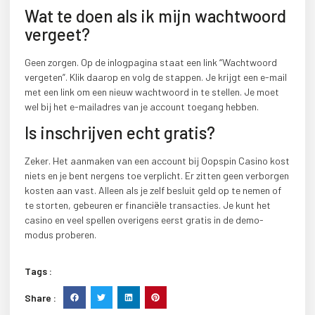
Wat te doen als ik mijn wachtwoord
vergeet?
Geen zorgen. Op de inlogpagina staat een link “Wachtwoord
vergeten”. Klik daarop en volg de stappen. Je krijgt een e-mail
met een link om een nieuw wachtwoord in te stellen. Je moet
wel bij het e-mailadres van je account toegang hebben.
Is inschrijven echt gratis?
Zeker. Het aanmaken van een account bij Oopspin Casino kost
niets en je bent nergens toe verplicht. Er zitten geen verborgen
kosten aan vast. Alleen als je zelf besluit geld op te nemen of
te storten, gebeuren er financiële transacties. Je kunt het
casino en veel spellen overigens eerst gratis in de demo-
modus proberen.
Tags :
Share :