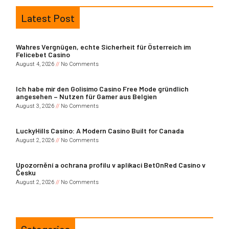
Latest Post
Wahres Vergnügen, echte Sicherheit für Österreich im
Felicebet Casino
August 4, 2026
No Comments
Ich habe mir den Golisimo Casino Free Mode gründlich
angesehen – Nutzen für Gamer aus Belgien
August 3, 2026
No Comments
LuckyHills Casino: A Modern Casino Built for Canada
August 2, 2026
No Comments
Upozornění a ochrana profilu v aplikaci BetOnRed Casino v
Česku
August 2, 2026
No Comments
Categories