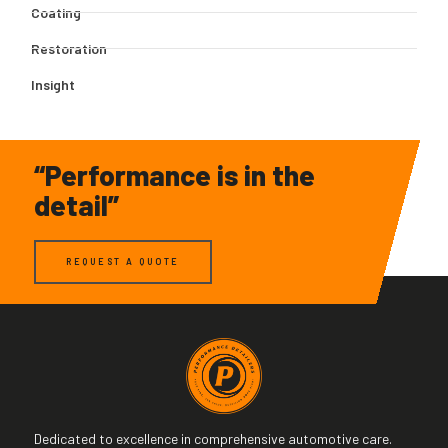
Coating
Restoration
Insight
“Performance is in the
detail”
REQUEST A QUOTE
Dedicated to excellence in comprehensive automotive care.