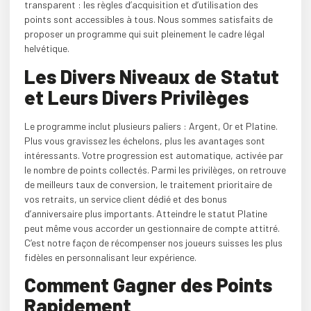
transparent : les règles d’acquisition et d’utilisation des
points sont accessibles à tous. Nous sommes satisfaits de
proposer un programme qui suit pleinement le cadre légal
helvétique.
Les Divers Niveaux de Statut
et Leurs Divers Privilèges
Le programme inclut plusieurs paliers : Argent, Or et Platine.
Plus vous gravissez les échelons, plus les avantages sont
intéressants. Votre progression est automatique, activée par
le nombre de points collectés. Parmi les privilèges, on retrouve
de meilleurs taux de conversion, le traitement prioritaire de
vos retraits, un service client dédié et des bonus
d’anniversaire plus importants. Atteindre le statut Platine
peut même vous accorder un gestionnaire de compte attitré.
C’est notre façon de récompenser nos joueurs suisses les plus
fidèles en personnalisant leur expérience.
Comment Gagner des Points
Rapidement