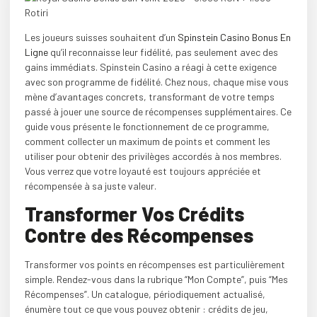
Les joueurs suisses souhaitent d’un
Spinstein Casino Bonus En
Ligne
qu’il reconnaisse leur fidélité, pas seulement avec des
gains immédiats. Spinstein Casino a réagi à cette exigence
avec son programme de fidélité. Chez nous, chaque mise vous
mène d’avantages concrets, transformant de votre temps
passé à jouer une source de récompenses supplémentaires. Ce
guide vous présente le fonctionnement de ce programme,
comment collecter un maximum de points et comment les
utiliser pour obtenir des privilèges accordés à nos membres.
Vous verrez que votre loyauté est toujours appréciée et
récompensée à sa juste valeur.
Transformer Vos Crédits
Contre des Récompenses
Transformer vos points en récompenses est particulièrement
simple. Rendez-vous dans la rubrique “Mon Compte”, puis “Mes
Récompenses”. Un catalogue, périodiquement actualisé,
énumère tout ce que vous pouvez obtenir : crédits de jeu,