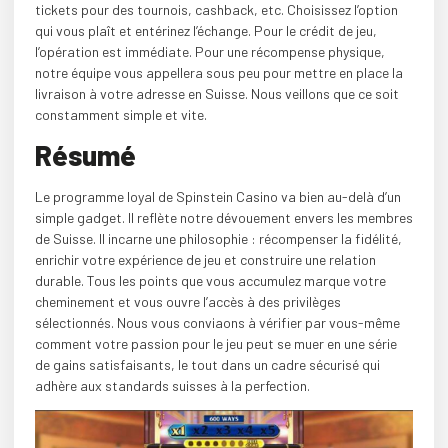
tickets pour des tournois, cashback, etc. Choisissez l’option
qui vous plaît et entérinez l’échange. Pour le crédit de jeu,
l’opération est immédiate. Pour une récompense physique,
notre équipe vous appellera sous peu pour mettre en place la
livraison à votre adresse en Suisse. Nous veillons que ce soit
constamment simple et vite.
Résumé
Le programme loyal de Spinstein Casino va bien au-delà d’un
simple gadget. Il reflète notre dévouement envers les membres
de Suisse. Il incarne une philosophie : récompenser la fidélité,
enrichir votre expérience de jeu et construire une relation
durable. Tous les points que vous accumulez marque votre
cheminement et vous ouvre l’accès à des privilèges
sélectionnés. Nous vous conviaons à vérifier par vous-même
comment votre passion pour le jeu peut se muer en une série
de gains satisfaisants, le tout dans un cadre sécurisé qui
adhère aux standards suisses à la perfection.