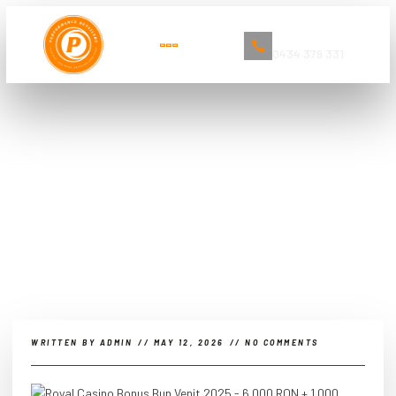
Book Now
0434 379 331
The Ultimate Guide to Car
Detailing and Cleaning Services in
Sydney
WRITTEN BY
ADMIN
//
MAY 12, 2026
//
NO COMMENTS