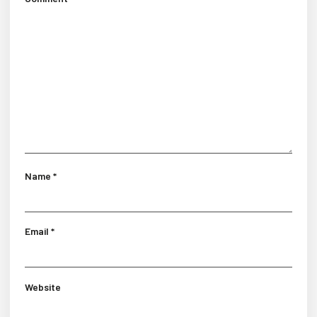
Name
*
Email
*
Website