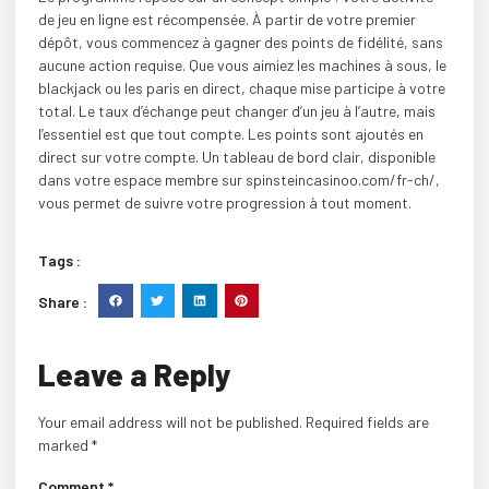
de jeu en ligne est récompensée. À partir de votre premier
dépôt, vous commencez à gagner des points de fidélité, sans
aucune action requise. Que vous aimiez les machines à sous, le
blackjack ou les paris en direct, chaque mise participe à votre
total. Le taux d’échange peut changer d’un jeu à l’autre, mais
l’essentiel est que tout compte. Les points sont ajoutés en
direct sur votre compte. Un tableau de bord clair, disponible
dans votre espace membre sur spinsteincasinoo.com/fr-ch/,
vous permet de suivre votre progression à tout moment.
Tags :
Share :
Leave a Reply
Your email address will not be published.
Required fields are
marked
*
Comment
*