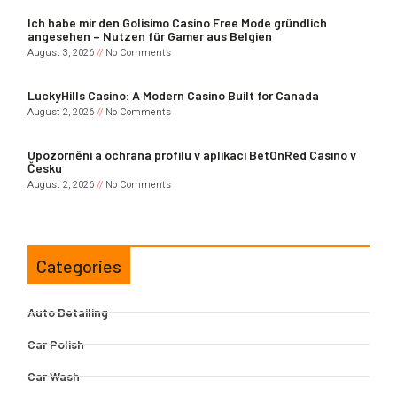
Ich habe mir den Golisimo Casino Free Mode gründlich
angesehen – Nutzen für Gamer aus Belgien
August 3, 2026
No Comments
LuckyHills Casino: A Modern Casino Built for Canada
August 2, 2026
No Comments
Upozornění a ochrana profilu v aplikaci BetOnRed Casino v
Česku
August 2, 2026
No Comments
Categories
Auto Detailing
Car Polish
Car Wash