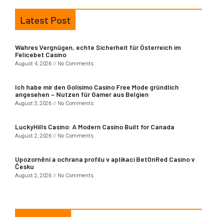
Latest Post
Wahres Vergnügen, echte Sicherheit für Österreich im
Felicebet Casino
August 4, 2026
No Comments
Ich habe mir den Golisimo Casino Free Mode gründlich
angesehen – Nutzen für Gamer aus Belgien
August 3, 2026
No Comments
LuckyHills Casino: A Modern Casino Built for Canada
August 2, 2026
No Comments
Upozornění a ochrana profilu v aplikaci BetOnRed Casino v
Česku
August 2, 2026
No Comments