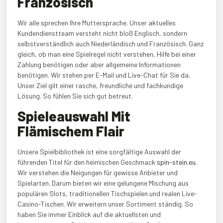
Französisch
Wir alle sprechen Ihre Muttersprache. Unser aktuelles
Kundendienstteam versteht nicht bloß Englisch, sondern
selbstverständlich auch Niederländisch und Französisch. Ganz
gleich, ob man eine Spielregel nicht verstehen, Hilfe bei einer
Zahlung benötigen oder aber allgemeine Informationen
benötigen. Wir stehen per E-Mail und Live-Chat für Sie da.
Unser Ziel gilt einer rasche, freundliche und fachkundige
Lösung. So fühlen Sie sich gut betreut.
Spieleauswahl Mit
Flämischem Flair
Unsere Spielbibliothek ist eine sorgfältige Auswahl der
führenden Titel für den heimischen Geschmack
spin-stein.eu
.
Wir verstehen die Neigungen für gewisse Anbieter und
Spielarten. Darum bieten wir eine gelungene Mischung aus
populären Slots, traditionellen Tischspielen und realen Live-
Casino-Tischen. Wir erweitern unser Sortiment ständig. So
haben Sie immer Einblick auf die aktuellsten und