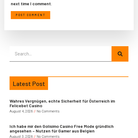
next time I comment.
Latest Post
Wahres Vergnügen, echte Sicherheit für Österreich im
Felicebet Casino
August 4, 2026
No Comments
Ich habe mir den Golisimo Casino Free Mode gründlich
angesehen – Nutzen für Gamer aus Belgien
August 3, 2026
No Comments