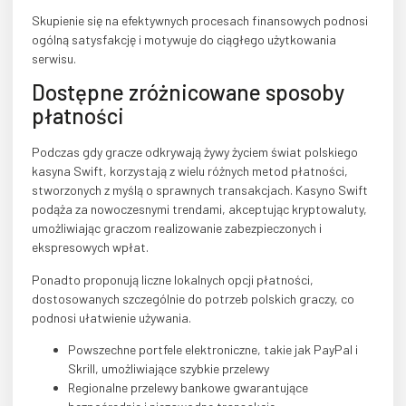
Skupienie się na efektywnych procesach finansowych podnosi
ogólną satysfakcję i motywuje do ciągłego użytkowania
serwisu.
Dostępne zróżnicowane sposoby
płatności
Podczas gdy gracze odkrywają żywy życiem świat polskiego
kasyna Swift, korzystają z wielu różnych metod płatności,
stworzonych z myślą o sprawnych transakcjach. Kasyno Swift
podąża za nowoczesnymi trendami, akceptując kryptowaluty,
umożliwiając graczom realizowanie zabezpieczonych i
ekspresowych wpłat.
Ponadto proponują liczne lokalnych opcji płatności,
dostosowanych szczególnie do potrzeb polskich graczy, co
podnosi ułatwienie używania.
Powszechne portfele elektroniczne, takie jak PayPal i
Skrill, umożliwiające szybkie przelewy
Regionalne przelewy bankowe gwarantujące