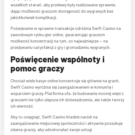
wszelkich starań, aby przelewy były realizowane sprawnie,
dając możliwość graczom dostępność do wygranych bez
jakichkolwiek komplikacji.
Poświęcenie w sprawne transakcje odróżnia Swift Casino na
zawodowym rynku gier online, gwarantując graczom
możliwość koncentracji na tym, co najważniejsze — na
przeżywaniu satysfakcji z gry i gromadzeniu wygranych.
Poświęcenie wspólnoty i
pomoc graczy
Chociaż wiele kasyn online koncentruje się głównie na grach,
Swift Casino wyróżnia się zaangażowaniem w komunitę i
wsparciem graczy. Platforma ufa, że budowanie mocnej więzi z
graczami nie tylko ulepsza ich doświadczenia, ale także tworzy
ich wierność.
Aby to osiągnąć, Swift Casino kładzie nacisk na
zaangażowanie miejscowej społeczności i aktywnie poszukuje
zdania graczy, aby udoskonalać swoje usługi.