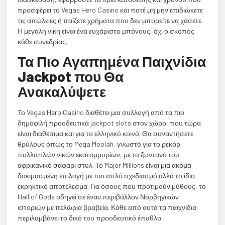
προσφέρει το Vegas Hero Casino και ποτέ μη μην επιδιώκετε
τις απώλειες ή παίζετε χρήματα που δεν μπορείτε να χάσετε.
Η μεγάλη νίκη είναι ένα ευχάριστο μπόνους, όχι ο σκοπός
κάθε συνεδρίας.
Τα Πιο Αγαπημένα Παιχνίδια
Jackpot που Θα
Ανακαλύψετε
Το Vegas Hero Casino διαθέτει μια συλλογή από τα πιο
δημοφιλή προοδευτικά jackpot slots στον χώρο, που τώρα
είναι διαθέσιμα και για το ελληνικό κοινό. Θα συναντήσετε
θρύλους όπως το Mega Moolah, γνωστό για το ρεκόρ
πολλαπλών νικών εκατομμυρίων, με το ζωντανό του
αφρικανικό σαφάρι στυλ. Το Major Millions είναι μια ακόμα
δοκιμασμένη επιλογή με πιο απλό σχεδιασμό αλλά το ίδιο
εκρηκτικό αποτέλεσμα. Για όσους που προτιμούν μύθους, το
Hall of Gods οδηγεί σε έναν περιβάλλον Νορβηγικών
ιστοριών με πελώρια βραβεία. Κάθε από αυτά τα παιχνίδια
περιλαμβάνει το δικό του προοδευτικό έπαθλο,