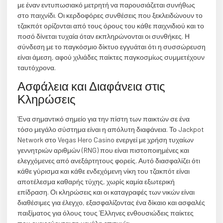
με έναν εντυπωσιακό μετρητή να παρουσιάζεται συνήθως
στο παιχνίδι. Οι κερδοφόρες συνθέσεις που ξεκλειδώνουν το
τζακπότ ορίζονται από τους όρους του κάθε παιχνιδιού και το
ποσό δίνεται τυχαία όταν εκπληρώνονται οι συνθήκες. Η
σύνδεση με το παγκόσμιο δίκτυο εγγυάται ότι η συσσώρευση
είναι άμεση, αφού χιλιάδες παίκτες παγκοσμίως συμμετέχουν
ταυτόχρονα.
Ασφάλεια και Διαφάνεια στις
Κληρώσεις
Ένα σημαντικό σημείο για την πίστη των παικτών σε ένα
τόσο μεγάλο σύστημα είναι η απόλυτη διαφάνεια. Το Jackpot
Network στο Vegas Hero Casino ενεργεί με χρήση τυχαίων
γεννητριών αριθμών (RNG) που είναι πιστοποιημένες και
ελεγχόμενες από ανεξάρτητους φορείς. Αυτό διασφαλίζει ότι
κάθε γύρισμα και κάθε ενδεχόμενη νίκη του τζακπότ είναι
αποτέλεσμα καθαρής τύχης, χωρίς καμία εξωτερική
επίδραση. Οι κληρώσεις και οι καταγραφές των νικών είναι
διαθέσιμες για έλεγχο, εξασφαλίζοντας ένα δίκαιο και ασφαλές
παιξίματος για όλους τους Έλληνες ενθουσιώδεις παίκτες