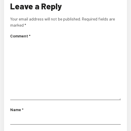
Leave a Reply
Your email address will not be published.
Required fields are
marked
*
Comment
*
Name
*