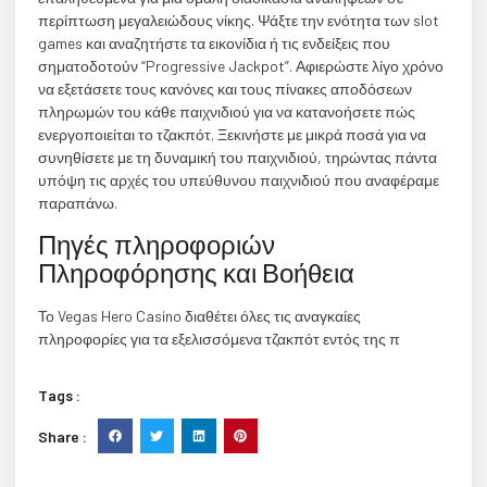
περίπτωση μεγαλειώδους νίκης. Ψάξτε την ενότητα των slot
games και αναζητήστε τα εικονίδια ή τις ενδείξεις που
σηματοδοτούν “Progressive Jackpot”. Αφιερώστε λίγο χρόνο
να εξετάσετε τους κανόνες και τους πίνακες αποδόσεων
πληρωμών του κάθε παιχνιδιού για να κατανοήσετε πώς
ενεργοποιείται το τζακπότ. Ξεκινήστε με μικρά ποσά για να
συνηθίσετε με τη δυναμική του παιχνιδιού, τηρώντας πάντα
υπόψη τις αρχές του υπεύθυνου παιχνιδιού που αναφέραμε
παραπάνω.
Πηγές πληροφοριών
Πληροφόρησης και Βοήθεια
Το Vegas Hero Casino διαθέτει όλες τις αναγκαίες
πληροφορίες για τα εξελισσόμενα τζακπότ εντός της π
Tags :
Share :