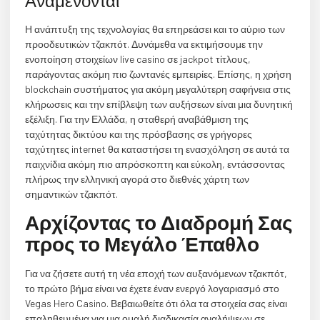
Αναμένονται
Η ανάπτυξη της τεχνολογίας θα επηρεάσει και το αύριο των
προοδευτικών τζακπότ. Δυνάμεθα να εκτιμήσουμε την
ενοποίηση στοιχείων live casino σε jackpot τίτλους,
παράγοντας ακόμη πιο ζωντανές εμπειρίες. Επίσης, η χρήση
blockchain συστήματος για ακόμη μεγαλύτερη σαφήνεια στις
κλήρωσεις και την επίβλεψη των αυξήσεων είναι μια δυνητική
εξέλιξη. Για την Ελλάδα, η σταθερή αναβάθμιση της
ταχύτητας δικτύου και της πρόσβασης σε γρήγορες
ταχύτητες internet θα καταστήσει τη ενασχόληση σε αυτά τα
παιχνίδια ακόμη πιο απρόσκοπτη και εύκολη, εντάσσοντας
πλήρως την ελληνική αγορά στο διεθνές χάρτη των
σημαντικών τζακπότ.
Αρχίζοντας το Διαδρομή Σας
προς το Μεγάλο Έπαθλο
Για να ζήσετε αυτή τη νέα εποχή των αυξανόμενων τζακπότ,
το πρώτο βήμα είναι να έχετε έναν ενεργό λογαριασμό στο
Vegas Hero Casino. Βεβαιωθείτε ότι όλα τα στοιχεία σας είναι
επαληθευμένα για μια ομαλή διαδικασία αναλήψεων σε