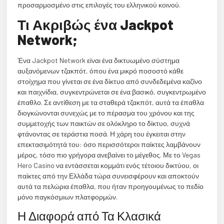
προσαρμοσμένο στις επιλογές του ελληνικού κοινού.
Τι Ακριβώς ένα Jackpot
Network;
Ένα Jackpot Network είναι ένα δικτυωμένο σύστημα
αυξανόμενων τζακπότ, όπου ένα μικρό ποσοστό κάθε
στοίχημα που γίνεται σε ένα δίκτυο από συνδεδεμένα καζίνο
και παιχνίδια, συγκεντρώνεται σε ένα βασικό, συγκεντρωμένο
έπαθλο. Σε αντίθεση με τα σταθερά τζακπότ, αυτά τα έπαθλα
διογκώνονται συνεχώς με το πέρασμα του χρόνου και της
συμμετοχής των παικτών σε ολόκληρο το δίκτυο, συχνά
φτάνοντας σε τεράστια ποσά. Η χάρη του έγκειται στην
επεκτασιμότητά του: όσο περισσότεροι παίκτες λαμβάνουν
μέρος, τόσο πιο γρήγορα ανεβαίνει το μέγεθος. Με το Vegas
Hero Casino να εντάσσεται κομμάτι ενός τέτοιου δικτύου, οι
παίκτες από την Ελλάδα τώρα συνεισφέρουν και αποκτούν
αυτά τα πελώρια έπαθλα, που ήταν προηγουμένως το πεδίο
μόνο παγκόσμιων πλατφορμών.
Η Διαφορά από Τα Κλασικά