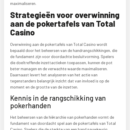
maximaliseren.
Strategieën voor overwinning
aan de pokertafels van Total
Casino
Overwinning aan de pokertafels van Total Casino wordt
bepaald door het beheersen van de handrangschikkingen, die
de fundament zijn voor doordachte besluitvorming. Spelers
die doeltreffende inzettactieken toepassen, kunnen de pot
beter managen en de verwachte waarde maximaliseren.
Daarnaast levert het analyseren van het actie van
tegenstanders belangrijk inzicht dat van invloed is op de
moment en de grootte van de inzetten.
Kennis in de rangschikking van
pokerhanden
Het beheersen van de hiërarchie van pokerhanden vormt de
fundament van doordacht spel aan de pokertafels van Total
Casino. Spelers die de sterkte van een hand nauwkeurig