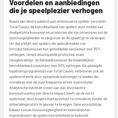
Voordelen en aanbiedingen
die je speelplezier verhogen
Naast een divers aanbod aan interessante spellen, versterkt
Total Casino de betrokkenheid van spelers door middel van
doelgerichte bonussen en promoties die zijn ontworpen om de
inzetmogelijkheden te vergroten en de speeltijd te verlengen.
Uit data blijkt dat spelers die gebruikmaken van
introductiebonussen hun gemiddelde sessieduur met 35%
verlengen, terwijl doorlopende promoties zoals
terugbetalings- en herlaadbonussen de maandelijkse
betrokkenheid consistent met 20% verhogen. De gelaagde
loyaliteitsprogramma’s van Total Casino verbeteren ook de
spelersretentie door oplopende beloningen te bieden die
correleren met de inzetfrequentie en het inzetvolume.
Analytische inzichten tonen aan dat doordachte
bonusuitvoering een directe impact heeft op de netto
spelomzet door hogere inzetactiviteit te stimuleren zonder de
uitbetalingsratio’s in gevaar te brengen. Deze voorzichtige
balans tussen bonusvrijgevigheid en inzetvereisten
maximaliseert de spelerstevredenheid en behoudt