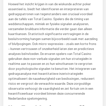
Hoewel het inzicht krijgen in van de wiskunde achter poker
essentieel is, biedt het identificeren en interpreteren van
gedragspatronen van tegenstanders een cruciaal voordeel
aan de tafels van Total Casino. Spelers die de timing van
weddenschappen, mimiek en fysieke signalen analyseren,
verzamelen bruikbare informatie die verder gaat dan alleen
kaartkansen. Statistisch significante vertragingen in de
besluitvorming hangen samen bijvoorbeeld vaak met aarzeling
of blufpogingen. Ook micro-expressies – zoals een korte frons
– kunnen vertrouwen of onzekerheid laten zien en predictieve
analyses beïnvloeden. De ervaren spelers van Total Casino
gebruiken deze non-verbale signalen om hun strategieën in
realtime aan te passen en zo hun winstkansen te vergroten
door psychologische signalen te benutten. Het integreren van
gedragsanalyse met kwantitatieve inzetstrategieën
optimaliseert de nauwkeurigheid van beslissingen, reduceert
risico en vergroot de verwachte waarde. Deze zorgvuldige
observatie verhoogt de vaardigheid en zet fortuin om in een
kwantificeerbaar voordeel binnen deze concurrerende
Nederlandse spelomgeving.