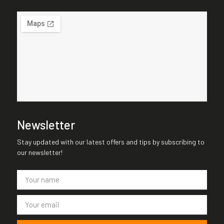
Newsletter
Stay updated with our latest offers and tips by subscribing to
our newsletter!