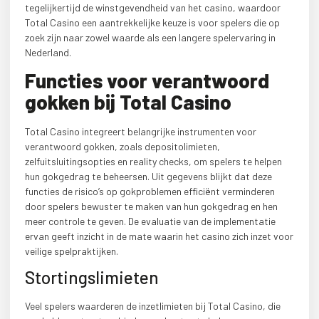
tegelijkertijd de winstgevendheid van het casino, waardoor
Total Casino een aantrekkelijke keuze is voor spelers die op
zoek zijn naar zowel waarde als een langere spelervaring in
Nederland.
Functies voor verantwoord
gokken bij Total Casino
Total Casino integreert belangrijke instrumenten voor
verantwoord gokken, zoals depositolimieten,
zelfuitsluitingsopties en reality checks, om spelers te helpen
hun gokgedrag te beheersen. Uit gegevens blijkt dat deze
functies de risico’s op gokproblemen efficiënt verminderen
door spelers bewuster te maken van hun gokgedrag en hen
meer controle te geven. De evaluatie van de implementatie
ervan geeft inzicht in de mate waarin het casino zich inzet voor
veilige spelpraktijken.
Stortingslimieten
Veel spelers waarderen de inzetlimieten bij Total Casino, die