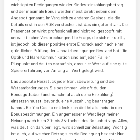
wichtigsten Bedingungen wie der Mindesteinzahlungsbetrag
und der maximale Bonus werden meist direkt neben dem
Angebot genannt. Im Vergleich zu anderen Casinos, die die
Details erst in den AGB verstecken, ist das ein guter Start. Die
Präsentation wirkt professionell und nicht vollgestopft mit
unrealistischen Versprechungen. Die Frage, die sich mir stellt,
ist jedoch, ob dieser positive erste Eindruck auch nach einer
gründlichen Prüfung der Umsatzbedingungen Bestand hat. Die
Optik und klare Kommunikation sind auf jeden Fall ein
Pluspunkt und deuten darauf hin, dass hier Wert auf eine gute
Spielererfahrung von Anfang an Wert gelegt wird.
Das absolute Herzstück jeder Bonusbewertung sind die
Wettanforderungen. Sie bestimmen, wie oft du den
Bonusguthaben (und manchmal auch deine Einzahlung)
einsetzen musst, bevor du eine Auszahlung beantragen
kannst. Bei Yep Casino entdecke ich die Details meist in den
Bonusbestimmungen. Ein angemessener Wert liegt meiner
Meinung nach beim 20- bis 35-fachen des Bonusbetrags. Alles,
was deutlich darüber liegt, wird schnell zur Belastung. Wichtig
ist auch, auf welchen Betrag sich die Bedingung bezieht: Nur