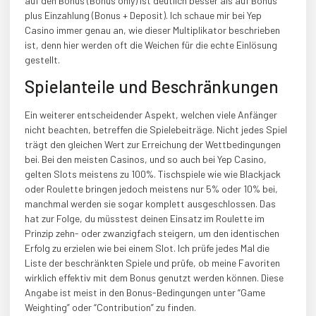
auf den Bonus (Bonus only) ist deutlich besser als auf Bonus
plus Einzahlung (Bonus + Deposit). Ich schaue mir bei Yep
Casino immer genau an, wie dieser Multiplikator beschrieben
ist, denn hier werden oft die Weichen für die echte Einlösung
gestellt.
Spielanteile und Beschränkungen
Ein weiterer entscheidender Aspekt, welchen viele Anfänger
nicht beachten, betreffen die Spielebeiträge. Nicht jedes Spiel
trägt den gleichen Wert zur Erreichung der Wettbedingungen
bei. Bei den meisten Casinos, und so auch bei Yep Casino,
gelten Slots meistens zu 100%. Tischspiele wie wie Blackjack
oder Roulette bringen jedoch meistens nur 5% oder 10% bei,
manchmal werden sie sogar komplett ausgeschlossen. Das
hat zur Folge, du müsstest deinen Einsatz im Roulette im
Prinzip zehn- oder zwanzigfach steigern, um den identischen
Erfolg zu erzielen wie bei einem Slot. Ich prüfe jedes Mal die
Liste der beschränkten Spiele und prüfe, ob meine Favoriten
wirklich effektiv mit dem Bonus genutzt werden können. Diese
Angabe ist meist in den Bonus-Bedingungen unter “Game
Weighting” oder “Contribution” zu finden.