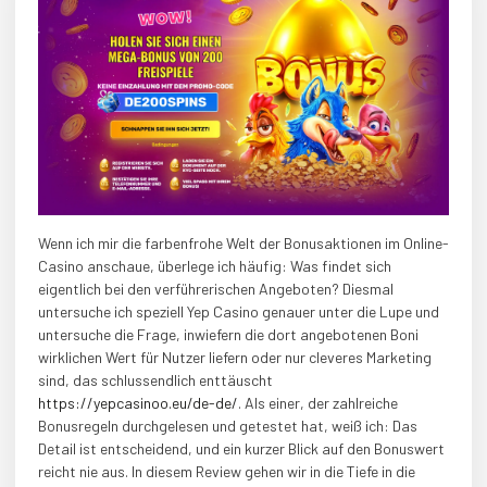
Wenn ich mir die farbenfrohe Welt der Bonusaktionen im Online-
Casino anschaue, überlege ich häufig: Was findet sich
eigentlich bei den verführerischen Angeboten? Diesmal
untersuche ich speziell Yep Casino genauer unter die Lupe und
untersuche die Frage, inwiefern die dort angebotenen Boni
wirklichen Wert für Nutzer liefern oder nur cleveres Marketing
sind, das schlussendlich enttäuscht
https://yepcasinoo.eu/de-de/
. Als einer, der zahlreiche
Bonusregeln durchgelesen und getestet hat, weiß ich: Das
Detail ist entscheidend, und ein kurzer Blick auf den Bonuswert
reicht nie aus. In diesem Review gehen wir in die Tiefe in die