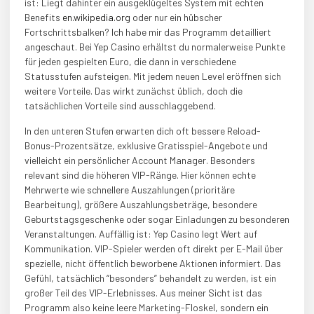
ist: Liegt dahinter ein ausgeklügeltes System mit echten
Benefits
en.wikipedia.org
oder nur ein hübscher
Fortschrittsbalken? Ich habe mir das Programm detailliert
angeschaut. Bei Yep Casino erhältst du normalerweise Punkte
für jeden gespielten Euro, die dann in verschiedene
Statusstufen aufsteigen. Mit jedem neuen Level eröffnen sich
weitere Vorteile. Das wirkt zunächst üblich, doch die
tatsächlichen Vorteile sind ausschlaggebend.
In den unteren Stufen erwarten dich oft bessere Reload-
Bonus-Prozentsätze, exklusive Gratisspiel-Angebote und
vielleicht ein persönlicher Account Manager. Besonders
relevant sind die höheren VIP-Ränge. Hier können echte
Mehrwerte wie schnellere Auszahlungen (prioritäre
Bearbeitung), größere Auszahlungsbeträge, besondere
Geburtstagsgeschenke oder sogar Einladungen zu besonderen
Veranstaltungen. Auffällig ist: Yep Casino legt Wert auf
Kommunikation. VIP-Spieler werden oft direkt per E-Mail über
spezielle, nicht öffentlich beworbene Aktionen informiert. Das
Gefühl, tatsächlich “besonders” behandelt zu werden, ist ein
großer Teil des VIP-Erlebnisses. Aus meiner Sicht ist das
Programm also keine leere Marketing-Floskel, sondern ein