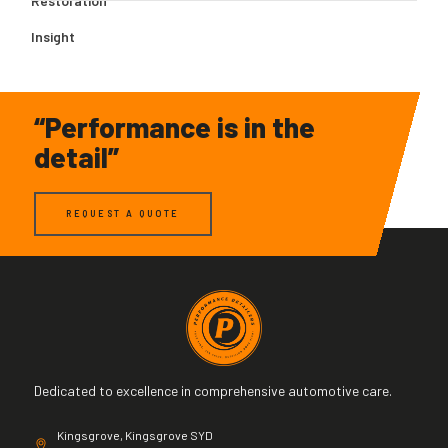
Restoration
Insight
“Performance is in the
detail”
REQUEST A QUOTE
Dedicated to excellence in comprehensive automotive care.
Kingsgrove, Kingsgrove SYD