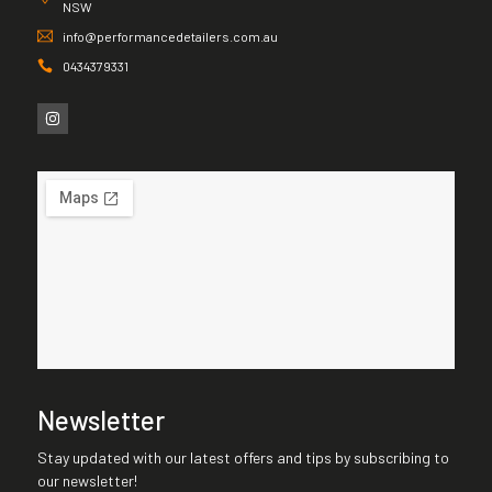
NSW
info@performancedetailers.com.au
0434379331
Newsletter
Stay updated with our latest offers and tips by subscribing to
our newsletter!